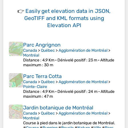
👉
Easily
get elevation data in JSON,
GeoTIFF and KML formats
using
Elevation API
Parc Angrignon
Canada
>
Québec
>
Agglomération de Montréal
>
Montréal
Distance
: 4,9 Km •
Dénivelé positif
: 23 m •
Altitude
maximum
: 30 m
Parc Terra Cotta
Canada
>
Québec
>
Agglomération de Montréal
>
Pointe-Claire
Distance
: 4,9 Km •
Dénivelé positif
: 24 m •
Altitude
maximum
: 47 m
Jardin botanique de Montréal
Canada
>
Québec
>
Agglomération de Montréal
>
Montréal
Course à pied dans le jardin botanique de Montréal.
#
Course
#
Running
#
Boucle
#
Nature
#
Ville
#
Parc