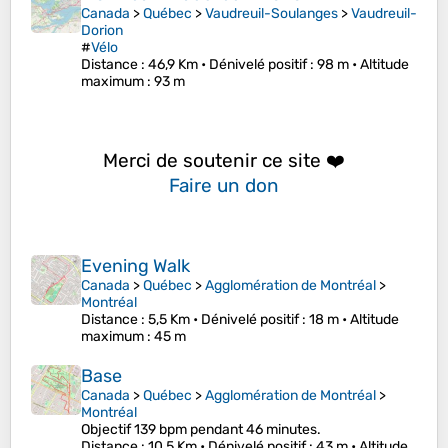
Canada
>
Québec
>
Vaudreuil-Soulanges
>
Vaudreuil-
Dorion
#
Vélo
Distance
: 46,9 Km •
Dénivelé positif
: 98 m •
Altitude
maximum
: 93 m
Merci de soutenir ce site ❤️
Faire un don
Evening Walk
Canada
>
Québec
>
Agglomération de Montréal
>
Montréal
Distance
: 5,5 Km •
Dénivelé positif
: 18 m •
Altitude
maximum
: 45 m
Base
Canada
>
Québec
>
Agglomération de Montréal
>
Montréal
Objectif 139 bpm pendant 46 minutes.
Distance
: 10,5 Km •
Dénivelé positif
: 43 m •
Altitude