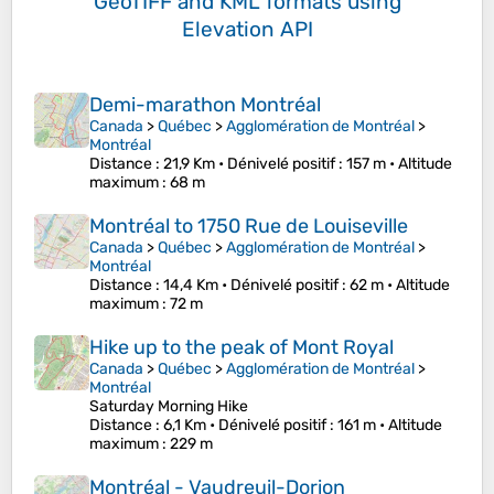
GeoTIFF and KML formats
using
Elevation API
Demi-marathon Montréal
Canada
>
Québec
>
Agglomération de Montréal
>
Montréal
Distance
: 21,9 Km •
Dénivelé positif
: 157 m •
Altitude
maximum
: 68 m
Montréal to 1750 Rue de Louiseville
Canada
>
Québec
>
Agglomération de Montréal
>
Montréal
Distance
: 14,4 Km •
Dénivelé positif
: 62 m •
Altitude
maximum
: 72 m
Hike up to the peak of Mont Royal
Canada
>
Québec
>
Agglomération de Montréal
>
Montréal
Saturday Morning Hike
Distance
: 6,1 Km •
Dénivelé positif
: 161 m •
Altitude
maximum
: 229 m
Montréal - Vaudreuil-Dorion