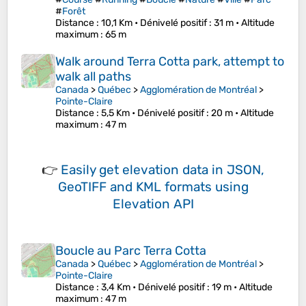
#
Forêt
Distance
: 10,1 Km •
Dénivelé positif
: 31 m •
Altitude
maximum
: 65 m
Walk around Terra Cotta park, attempt to
walk all paths
Canada
>
Québec
>
Agglomération de Montréal
>
Pointe-Claire
Distance
: 5,5 Km •
Dénivelé positif
: 20 m •
Altitude
maximum
: 47 m
👉
Easily
get elevation data in JSON,
GeoTIFF and KML formats
using
Elevation API
Boucle au Parc Terra Cotta
Canada
>
Québec
>
Agglomération de Montréal
>
Pointe-Claire
Distance
: 3,4 Km •
Dénivelé positif
: 19 m •
Altitude
maximum
: 47 m