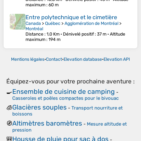
maximum
: 60 m
Entre polytechnique et le cimetière
Canada
>
Québec
>
Agglomération de Montréal
>
Montréal
Distance
: 1,0 Km •
Dénivelé positif
: 37 m •
Altitude
maximum
: 194 m
Mentions légales
•
Contact
•
Elevation database
•
Elevation API
Équipez-vous pour votre prochaine aventure :
Ensemble de cuisine de camping
🍳
-
Casseroles et poêles compactes pour le bivouac
Glacières souples
🧊
-
Transport nourriture et
boissons
Altimètres baromètres
🧭
-
Mesure altitude et
pression
Housse de pluie pour sac à dos
🎒
-