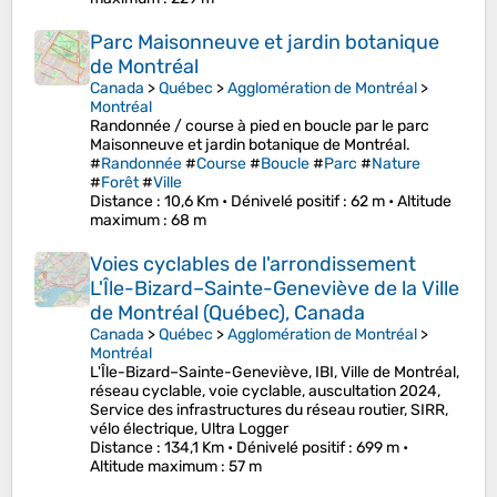
Parc Maisonneuve et jardin botanique
de Montréal
Canada
>
Québec
>
Agglomération de Montréal
>
Montréal
Randonnée / course à pied en boucle par le parc
Maisonneuve et jardin botanique de Montréal.
#
Randonnée
#
Course
#
Boucle
#
Parc
#
Nature
#
Forêt
#
Ville
Distance
: 10,6 Km •
Dénivelé positif
: 62 m •
Altitude
maximum
: 68 m
Voies cyclables de l'arrondissement
L'Île-Bizard–Sainte-Geneviève de la Ville
de Montréal (Québec), Canada
Canada
>
Québec
>
Agglomération de Montréal
>
Montréal
L'Île-Bizard–Sainte-Geneviève, IBI, Ville de Montréal,
réseau cyclable, voie cyclable, auscultation 2024,
Service des infrastructures du réseau routier, SIRR,
vélo électrique, Ultra Logger
Distance
: 134,1 Km •
Dénivelé positif
: 699 m •
Altitude maximum
: 57 m