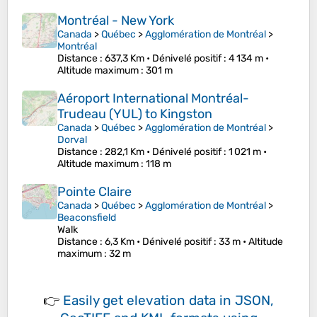
Montréal - New York
Canada
>
Québec
>
Agglomération de Montréal
>
Montréal
Distance
: 637,3 Km •
Dénivelé positif
: 4 134 m •
Altitude maximum
: 301 m
Aéroport International Montréal-
Trudeau (YUL) to Kingston
Canada
>
Québec
>
Agglomération de Montréal
>
Dorval
Distance
: 282,1 Km •
Dénivelé positif
: 1 021 m •
Altitude maximum
: 118 m
Pointe Claire
Canada
>
Québec
>
Agglomération de Montréal
>
Beaconsfield
Walk
Distance
: 6,3 Km •
Dénivelé positif
: 33 m •
Altitude
maximum
: 32 m
👉
Easily
get elevation data in JSON,