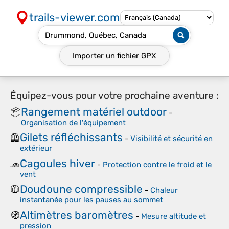
trails-viewer.com
Importer un fichier
GPX
Équipez-vous pour votre prochaine aventure :
Rangement matériel outdoor
📦
-
Organisation de l'équipement
Gilets réfléchissants
🦺
-
Visibilité et sécurité en
extérieur
Cagoules hiver
🧢
-
Protection contre le froid et le
vent
Doudoune compressible
🧥
-
Chaleur
instantanée pour les pauses au sommet
Altimètres baromètres
🧭
-
Mesure altitude et
pression