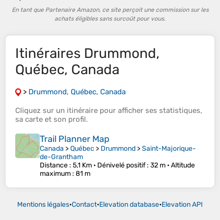
En tant que Partenaire Amazon, ce site perçoit une commission sur les
achats éligibles sans surcoût pour vous.
Itinéraires Drummond,
Québec, Canada
>
Drummond, Québec, Canada
Cliquez sur un
itinéraire
pour afficher ses
statistiques
,
sa
carte
et son
profil
.
Trail Planner Map
Canada
>
Québec
>
Drummond
>
Saint-Majorique-
de-Grantham
Distance
: 5,1 Km •
Dénivelé positif
: 32 m •
Altitude
maximum
: 81 m
Mentions légales
•
Contact
•
Elevation database
•
Elevation API