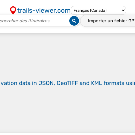
trails-viewer.com
Importer un fichier
GP
evation data in JSON, GeoTIFF and KML formats
us