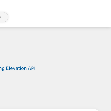
X
ing
Elevation API