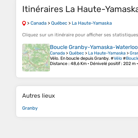
Itinéraires La Haute-Yamask
>
Canada
>
Québec
>
La Haute-Yamaska
Cliquez sur un
itinéraire
pour afficher ses
statistique
Boucle Granby-Yamaska-Waterloo 
Canada
>
Québec
>
La Haute-Yamaska
>
Gra
Vélo. En boucle depuis Granby. #
Vélo
#
Boucl
Distance
: 48,6 Km •
Dénivelé positif
: 202 m 
Autres lieux
Granby