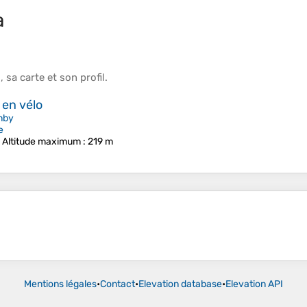
a
s
, sa
carte
et son
profil
.
en vélo
nby
e
•
Altitude maximum
: 219 m
Mentions légales
•
Contact
•
Elevation database
•
Elevation API