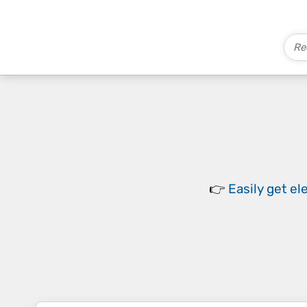
👉
Easily
get el