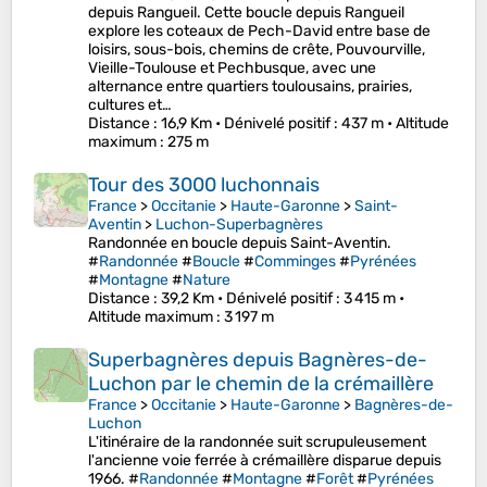
depuis Rangueil. Cette boucle depuis Rangueil
explore les coteaux de Pech-David entre base de
loisirs, sous-bois, chemins de crête, Pouvourville,
Vieille-Toulouse et Pechbusque, avec une
alternance entre quartiers toulousains, prairies,
cultures et…
Distance
: 16,9 Km •
Dénivelé positif
: 437 m •
Altitude
maximum
: 275 m
Tour des 3000 luchonnais
France
>
Occitanie
>
Haute-Garonne
>
Saint-
Aventin
>
Luchon-Superbagnères
Randonnée en boucle depuis Saint-Aventin.
#
Randonnée
#
Boucle
#
Comminges
#
Pyrénées
#
Montagne
#
Nature
Distance
: 39,2 Km •
Dénivelé positif
: 3 415 m •
Altitude maximum
: 3 197 m
Superbagnères depuis Bagnères-de-
Luchon par le chemin de la crémaillère
France
>
Occitanie
>
Haute-Garonne
>
Bagnères-de-
Luchon
L'itinéraire de la randonnée suit scrupuleusement
l'ancienne voie ferrée à crémaillère disparue depuis
1966. #
Randonnée
#
Montagne
#
Forêt
#
Pyrénées