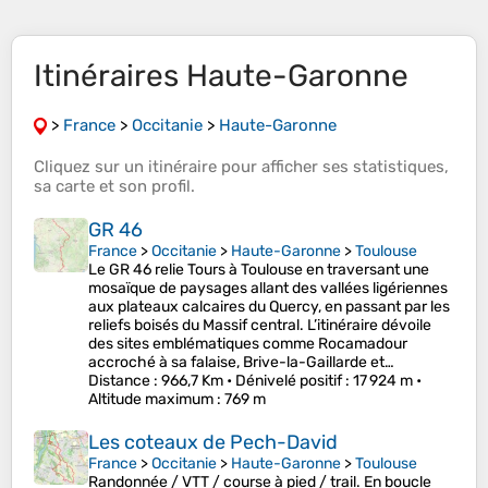
Itinéraires Haute-Garonne
>
France
>
Occitanie
>
Haute-Garonne
Cliquez sur un
itinéraire
pour afficher ses
statistiques
,
sa
carte
et son
profil
.
GR 46
France
>
Occitanie
>
Haute-Garonne
>
Toulouse
Le GR 46 relie Tours à Toulouse en traversant une
mosaïque de paysages allant des vallées ligériennes
aux plateaux calcaires du Quercy, en passant par les
reliefs boisés du Massif central. L’itinéraire dévoile
des sites emblématiques comme Rocamadour
accroché à sa falaise, Brive-la-Gaillarde et…
Distance
: 966,7 Km •
Dénivelé positif
: 17 924 m •
Altitude maximum
: 769 m
Les coteaux de Pech-David
France
>
Occitanie
>
Haute-Garonne
>
Toulouse
Randonnée / VTT / course à pied / trail. En boucle