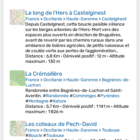
Le long de l'Hers à Castelginest
France
>
Occitanie
>
Haute-Garonne
>
Castelginest
Depuis Castelginest, cette boucle paisible s’élance
sur les berges arborées de l’Hers-Mort vers des
espaces plus ouverts en direction de Bruguières,
avant de revenir par les chemins ruraux dans une
ambiance de lisières agricoles, de petits ruisseaux et
de coulée verte aux portes de l’agglomération…
Distance
: 6,8 Km •
Dénivelé positif
: 12 m •
Altitude
maximum
: 130 m
La Crémaillère
France
>
Occitanie
>
Haute-Garonne
>
Bagnères-de-
Luchon
Randonnée entre Bagnères-de-Luchon et Saint-
Aventin. #
Randonnée
#
Comminges
#
Pyrénées
#
Montagne
#
Nature
Distance
: 5,7 Km •
Dénivelé positif
: 1 141 m •
Altitude
maximum
: 1 826 m
Les coteaux de Pech-David
France
>
Occitanie
>
Haute-Garonne
>
Toulouse
#
Boucle
#
Toulouse