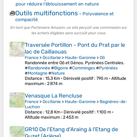
pour réduire l'éblouissement en nature
Outils multifonctions
🧰
-
Polyvalence et
compacité
En tant que Partenaire Amazon, ce site perçoit une commission sur
les achats éligibles sans surcoût pour vous.
Traversée Portillon - Pont du Prat par le
lac de Caillaouas
France
>
Occitanie
>
Haute-Garonne
>
Oô
Randonnée entre Oô et Génos. Pyrénées Centrales.
#
Randonnée
#
Bigorre
#
Comminges
#
Pyrénées
#
Montagne
#
Nature
Distance
: 15,3 Km •
Dénivelé positif
: 795 m •
Altitude
maximum
: 2 874 m
Venasque La Rencluse
France
>
Occitanie
>
Haute-Garonne
>
Bagnères-de-
Luchon
Distance
: 12,8 Km •
Dénivelé positif
: 1 100 m •
Altitude maximum
: 2 453 m
GR10 De l'Etang d'Araing à l'Etang de
Guzet (Ariège)