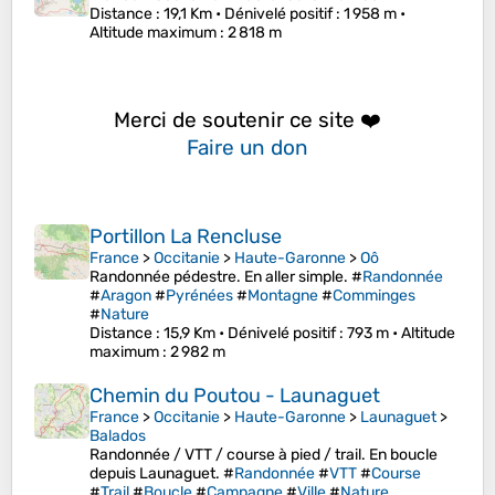
Distance
: 19,1 Km •
Dénivelé positif
: 1 958 m •
Altitude maximum
: 2 818 m
Merci de soutenir ce site ❤️
Faire un don
Portillon La Rencluse
France
>
Occitanie
>
Haute-Garonne
>
Oô
Randonnée pédestre. En aller simple. #
Randonnée
#
Aragon
#
Pyrénées
#
Montagne
#
Comminges
#
Nature
Distance
: 15,9 Km •
Dénivelé positif
: 793 m •
Altitude
maximum
: 2 982 m
Chemin du Poutou - Launaguet
France
>
Occitanie
>
Haute-Garonne
>
Launaguet
>
Balados
Randonnée / VTT / course à pied / trail. En boucle
depuis Launaguet. #
Randonnée
#
VTT
#
Course
#
Trail
#
Boucle
#
Campagne
#
Ville
#
Nature