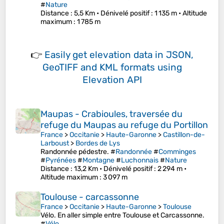
#
Nature
Distance
: 5,5 Km •
Dénivelé positif
: 1 135 m •
Altitude
maximum
: 1 785 m
👉
Easily
get elevation data in JSON,
GeoTIFF and KML formats
using
Elevation API
Maupas - Crabioules, traversée du
refuge du Maupas au refuge du Portillon
France
>
Occitanie
>
Haute-Garonne
>
Castillon-de-
Larboust
>
Bordes de Lys
Randonnée pédestre. #
Randonnée
#
Comminges
#
Pyrénées
#
Montagne
#
Luchonnais
#
Nature
Distance
: 13,2 Km •
Dénivelé positif
: 2 294 m •
Altitude maximum
: 3 097 m
Toulouse - carcassonne
France
>
Occitanie
>
Haute-Garonne
>
Toulouse
Vélo. En aller simple entre Toulouse et Carcassonne.
#
Vélo