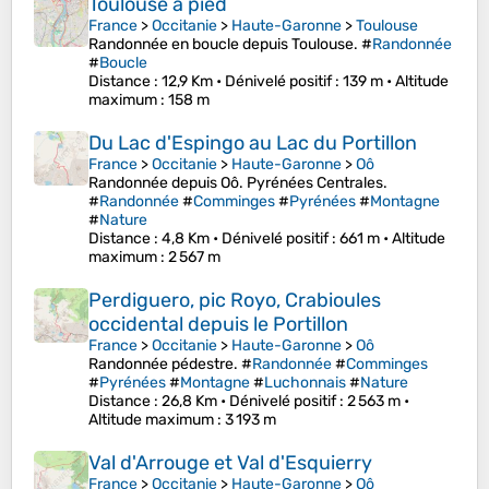
Toulouse à pied
France
>
Occitanie
>
Haute-Garonne
>
Toulouse
Randonnée en boucle depuis Toulouse. #
Randonnée
#
Boucle
Distance
: 12,9 Km •
Dénivelé positif
: 139 m •
Altitude
maximum
: 158 m
Du Lac d'Espingo au Lac du Portillon
France
>
Occitanie
>
Haute-Garonne
>
Oô
Randonnée depuis Oô. Pyrénées Centrales.
#
Randonnée
#
Comminges
#
Pyrénées
#
Montagne
#
Nature
Distance
: 4,8 Km •
Dénivelé positif
: 661 m •
Altitude
maximum
: 2 567 m
Perdiguero, pic Royo, Crabioules
occidental depuis le Portillon
France
>
Occitanie
>
Haute-Garonne
>
Oô
Randonnée pédestre. #
Randonnée
#
Comminges
#
Pyrénées
#
Montagne
#
Luchonnais
#
Nature
Distance
: 26,8 Km •
Dénivelé positif
: 2 563 m •
Altitude maximum
: 3 193 m
Val d'Arrouge et Val d'Esquierry
France
>
Occitanie
>
Haute-Garonne
>
Oô