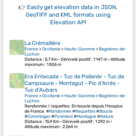
👉
Easily
get elevation data in JSON,
GeoTIFF and KML formats
using
Elevation API
La Crémaillère
France
>
Occitanie
>
Haute-Garonne
>
Bagnères-de-
Luchon
Distance
: 5,7 Km •
Dénivelé positif
: 1 147 m •
Altitude
maximum
: 1 826 m
Era Entecada - Tuc de Poilanèr - Tuc de
Campsaure - Montagut - Pic d'Arrès -
Tuc d'Aubars
France
>
Occitanie
>
Haute-Garonne
>
Bagnères-de-
Luchon
Randonnée / raquettes. En boucle depuis l'Hospice
de France. #
Randonnée
#
Raquettes
#
Boucle
#
Comminges
#
Pyrénées
#
Montagne
#
Nature
Distance
: 15,9 Km •
Dénivelé positif
: 1 292 m •
Altitude maximum
: 2 264 m