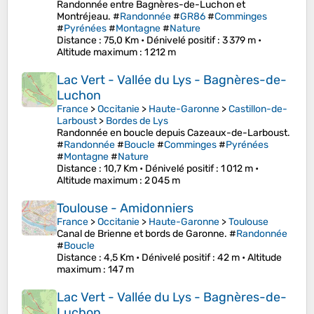
Randonnée entre Bagnères-de-Luchon et
Montréjeau. #
Randonnée
#
GR86
#
Comminges
#
Pyrénées
#
Montagne
#
Nature
Distance
: 75,0 Km •
Dénivelé positif
: 3 379 m •
Altitude maximum
: 1 212 m
Lac Vert - Vallée du Lys - Bagnères-de-
Luchon
France
>
Occitanie
>
Haute-Garonne
>
Castillon-de-
Larboust
>
Bordes de Lys
Randonnée en boucle depuis Cazeaux-de-Larboust.
#
Randonnée
#
Boucle
#
Comminges
#
Pyrénées
#
Montagne
#
Nature
Distance
: 10,7 Km •
Dénivelé positif
: 1 012 m •
Altitude maximum
: 2 045 m
Toulouse - Amidonniers
France
>
Occitanie
>
Haute-Garonne
>
Toulouse
Canal de Brienne et bords de Garonne. #
Randonnée
#
Boucle
Distance
: 4,5 Km •
Dénivelé positif
: 42 m •
Altitude
maximum
: 147 m
Lac Vert - Vallée du Lys - Bagnères-de-
Luchon