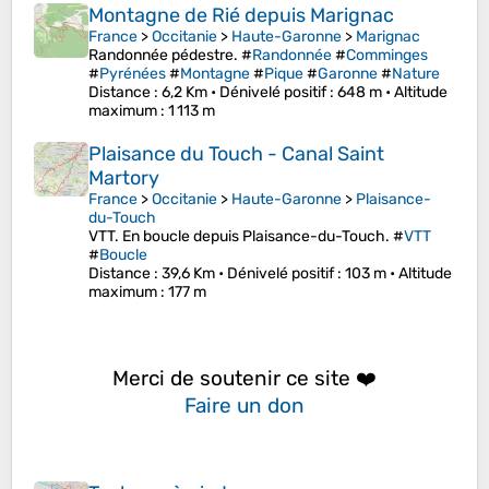
Montagne de Rié depuis Marignac
France
>
Occitanie
>
Haute-Garonne
>
Marignac
Randonnée pédestre. #
Randonnée
#
Comminges
#
Pyrénées
#
Montagne
#
Pique
#
Garonne
#
Nature
Distance
: 6,2 Km •
Dénivelé positif
: 648 m •
Altitude
maximum
: 1 113 m
Plaisance du Touch - Canal Saint
Martory
France
>
Occitanie
>
Haute-Garonne
>
Plaisance-
du-Touch
VTT. En boucle depuis Plaisance-du-Touch. #
VTT
#
Boucle
Distance
: 39,6 Km •
Dénivelé positif
: 103 m •
Altitude
maximum
: 177 m
Merci de soutenir ce site ❤️
Faire un don