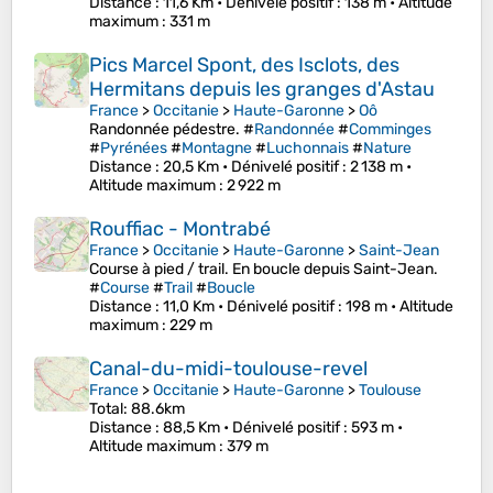
Distance
: 11,6 Km •
Dénivelé positif
: 138 m •
Altitude
maximum
: 331 m
Pics Marcel Spont, des Isclots, des
Hermitans depuis les granges d'Astau
France
>
Occitanie
>
Haute-Garonne
>
Oô
Randonnée pédestre. #
Randonnée
#
Comminges
#
Pyrénées
#
Montagne
#
Luchonnais
#
Nature
Distance
: 20,5 Km •
Dénivelé positif
: 2 138 m •
Altitude maximum
: 2 922 m
Rouffiac - Montrabé
France
>
Occitanie
>
Haute-Garonne
>
Saint-Jean
Course à pied / trail. En boucle depuis Saint-Jean.
#
Course
#
Trail
#
Boucle
Distance
: 11,0 Km •
Dénivelé positif
: 198 m •
Altitude
maximum
: 229 m
Canal-du-midi-toulouse-revel
France
>
Occitanie
>
Haute-Garonne
>
Toulouse
Total: 88.6km
Distance
: 88,5 Km •
Dénivelé positif
: 593 m •
Altitude maximum
: 379 m