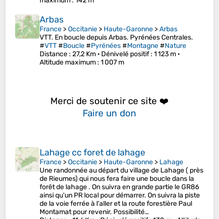
maximum
: 142 m
Arbas
France
>
Occitanie
>
Haute-Garonne
>
Arbas
VTT. En boucle depuis Arbas. Pyrénées Centrales.
#
VTT
#
Boucle
#
Pyrénées
#
Montagne
#
Nature
Distance
: 27,2 Km •
Dénivelé positif
: 1 123 m •
Altitude maximum
: 1 007 m
Merci de soutenir ce site ❤️
Faire un don
Lahage cc foret de lahage
France
>
Occitanie
>
Haute-Garonne
>
Lahage
Une randonnée au départ du village de Lahage ( près
de Rieumes) qui nous fera faire une boucle dans la
forêt de lahage . On suivra en grande partie le GR86
ainsi qu'un PR local pour démarrer. On suivra la piste
de la voie ferrée à l'aller et la route forestière Paul
Montamat pour revenir. Possibilité…