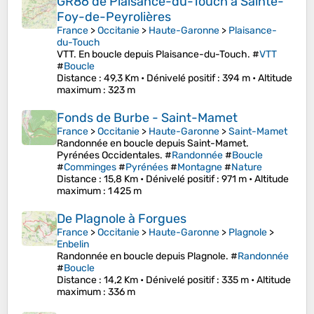
GR86 de Plaisance-du-Touch à Sainte-
Foy-de-Peyrolières
France
>
Occitanie
>
Haute-Garonne
>
Plaisance-
du-Touch
VTT. En boucle depuis Plaisance-du-Touch. #
VTT
#
Boucle
Distance
: 49,3 Km •
Dénivelé positif
: 394 m •
Altitude
maximum
: 323 m
Fonds de Burbe - Saint-Mamet
France
>
Occitanie
>
Haute-Garonne
>
Saint-Mamet
Randonnée en boucle depuis Saint-Mamet.
Pyrénées Occidentales. #
Randonnée
#
Boucle
#
Comminges
#
Pyrénées
#
Montagne
#
Nature
Distance
: 15,8 Km •
Dénivelé positif
: 971 m •
Altitude
maximum
: 1 425 m
De Plagnole à Forgues
France
>
Occitanie
>
Haute-Garonne
>
Plagnole
>
Enbelin
Randonnée en boucle depuis Plagnole. #
Randonnée
#
Boucle
Distance
: 14,2 Km •
Dénivelé positif
: 335 m •
Altitude
maximum
: 336 m