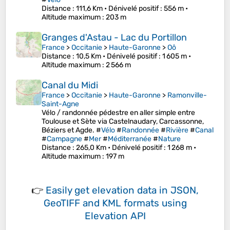
Distance
: 111,6 Km •
Dénivelé positif
: 556 m •
Altitude maximum
: 203 m
Granges d'Astau - Lac du Portillon
France
>
Occitanie
>
Haute-Garonne
>
Oô
Distance
: 10,5 Km •
Dénivelé positif
: 1 605 m •
Altitude maximum
: 2 566 m
Canal du Midi
France
>
Occitanie
>
Haute-Garonne
>
Ramonville-
Saint-Agne
Vélo / randonnée pédestre en aller simple entre
Toulouse et Sète via Castelnaudary, Carcassonne,
Béziers et Agde. #
Vélo
#
Randonnée
#
Rivière
#
Canal
#
Campagne
#
Mer
#
Méditerranée
#
Nature
Distance
: 265,0 Km •
Dénivelé positif
: 1 268 m •
Altitude maximum
: 197 m
👉
Easily
get elevation data in JSON,
GeoTIFF and KML formats
using
Elevation API