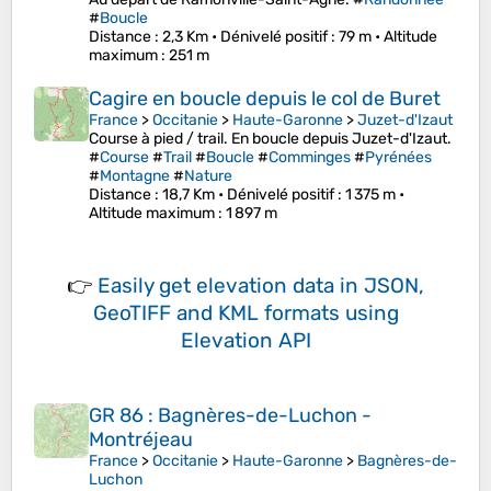
#
Boucle
Distance
: 2,3 Km •
Dénivelé positif
: 79 m •
Altitude
maximum
: 251 m
Cagire en boucle depuis le col de Buret
France
>
Occitanie
>
Haute-Garonne
>
Juzet-d'Izaut
Course à pied / trail. En boucle depuis Juzet-d'Izaut.
#
Course
#
Trail
#
Boucle
#
Comminges
#
Pyrénées
#
Montagne
#
Nature
Distance
: 18,7 Km •
Dénivelé positif
: 1 375 m •
Altitude maximum
: 1 897 m
👉
Easily
get elevation data in JSON,
GeoTIFF and KML formats
using
Elevation API
GR 86 : Bagnères-de-Luchon -
Montréjeau
France
>
Occitanie
>
Haute-Garonne
>
Bagnères-de-
Luchon