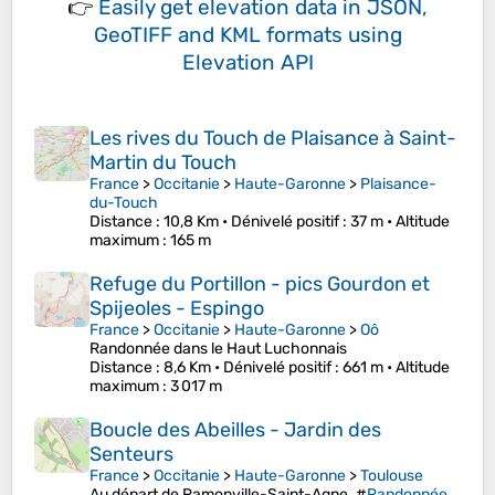
👉
Easily
get elevation data in JSON,
GeoTIFF and KML formats
using
Elevation API
Les rives du Touch de Plaisance à Saint-
Martin du Touch
France
>
Occitanie
>
Haute-Garonne
>
Plaisance-
du-Touch
Distance
: 10,8 Km •
Dénivelé positif
: 37 m •
Altitude
maximum
: 165 m
Refuge du Portillon - pics Gourdon et
Spijeoles - Espingo
France
>
Occitanie
>
Haute-Garonne
>
Oô
Randonnée dans le Haut Luchonnais
Distance
: 8,6 Km •
Dénivelé positif
: 661 m •
Altitude
maximum
: 3 017 m
Boucle des Abeilles - Jardin des
Senteurs
France
>
Occitanie
>
Haute-Garonne
>
Toulouse
Au départ de Ramonville-Saint-Agne. #
Randonnée