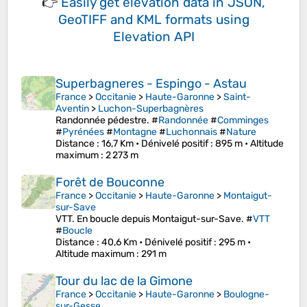
👉
Easily
get elevation data in JSON,
GeoTIFF and KML formats
using
Elevation API
Superbagneres - Espingo - Astau
France
>
Occitanie
>
Haute-Garonne
>
Saint-
Aventin
>
Luchon-Superbagnères
Randonnée pédestre. #
Randonnée
#
Comminges
#
Pyrénées
#
Montagne
#
Luchonnais
#
Nature
Distance
: 16,7 Km •
Dénivelé positif
: 895 m •
Altitude
maximum
: 2 273 m
Forêt de Bouconne
France
>
Occitanie
>
Haute-Garonne
>
Montaigut-
sur-Save
VTT. En boucle depuis Montaigut-sur-Save. #
VTT
#
Boucle
Distance
: 40,6 Km •
Dénivelé positif
: 295 m •
Altitude maximum
: 291 m
Tour du lac de la Gimone
France
>
Occitanie
>
Haute-Garonne
>
Boulogne-
sur-Gesse