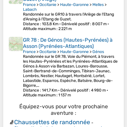
France
>
Occitanie
>
Haute-Garonne
>
Melles
>
Labach
Randonnée sur le GR10 à travers l'Ariège de l'Etang
d'Araing à l'Etang de Guzet.
Distance
: 103,8 Km •
Dénivelé positif
: 8 007 m •
Altitude maximum
: 2 221 m
GR 78 : De Génos (Hautes-Pyrénées) à
Asson (Pyrénées-Atlantiques)
France
>
Occitanie
>
Haute-Garonne
>
Génos
Randonnée sur le GR 78, Voie du Piémont, à travers
les Hautes-Pyrénées et les Pyrénées-Atlantiques de
Génos à Asson via Barbazan, Loures-Barousse,
Saint-Bertrand-de-Comminges, Tibiran-Jaunac,
Lombrès, Nestier, Hautaget, Montsérié, Lortet,
Labastide, Esparros, Espèche, Batsère, Bourg-de-
Bigorre,…
Distance
: 141,7 Km •
Dénivelé positif
: 4 980 m •
Altitude maximum
: 1 137 m
Équipez-vous pour votre prochaine
aventure :
Chaussettes de randonnée
🧦
-