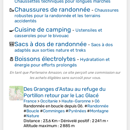
Chaussettes techniques pour longues marches
Chaussures de randonnée
🥾
-
Chaussures
robustes pour la randonnée et les terrains
accidentés
Cuisine de camping
🍳
-
Ustensiles et
casseroles pour le bivouac
Sacs à dos de randonnée
🎒
-
Sacs à dos
adaptés aux sorties nature et treks
Boissons électrolytes
🧂
-
Hydratation et
énergie pour efforts prolongés
En tant que Partenaire Amazon, ce site perçoit une commission sur
les achats éligibles sans surcoût pour vous.
Des Granges d'Astau au refuge du
Portillon retour par le Lac Glacé
France
>
Occitanie
>
Haute-Garonne
>
Oô
Randonnée en boucle depuis Oô. #
Randonnée
#
Boucle
#
Comminges
#
Pyrénées
#
Montagne
#
Nature
Distance
: 23,6 Km •
Dénivelé positif
: 2 241 m •
Altitude maximum
: 2 885 m