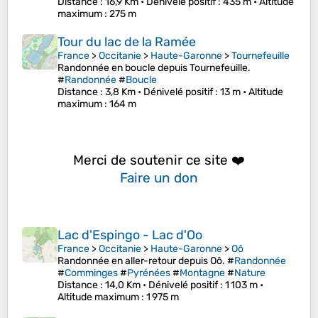
Distance
: 16,9 Km •
Dénivelé positif
: 435 m •
Altitude
maximum
: 275 m
Tour du lac de la Ramée
France
>
Occitanie
>
Haute-Garonne
>
Tournefeuille
Randonnée en boucle depuis Tournefeuille.
#
Randonnée
#
Boucle
Distance
: 3,8 Km •
Dénivelé positif
: 13 m •
Altitude
maximum
: 164 m
Merci de soutenir ce site ❤️
Faire un don
Lac d'Espingo - Lac d'Oo
France
>
Occitanie
>
Haute-Garonne
>
Oô
Randonnée en aller-retour depuis Oô. #
Randonnée
#
Comminges
#
Pyrénées
#
Montagne
#
Nature
Distance
: 14,0 Km •
Dénivelé positif
: 1 103 m •
Altitude maximum
: 1 975 m