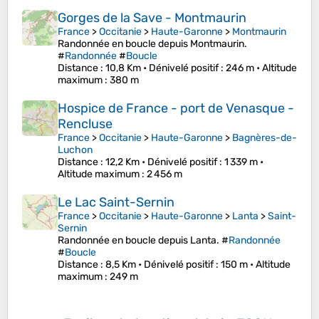
Gorges de la Save - Montmaurin
France
>
Occitanie
>
Haute-Garonne
>
Montmaurin
Randonnée en boucle depuis Montmaurin.
#
Randonnée
#
Boucle
Distance
: 10,8 Km •
Dénivelé positif
: 246 m •
Altitude
maximum
: 380 m
Hospice de France - port de Venasque -
Rencluse
France
>
Occitanie
>
Haute-Garonne
>
Bagnères-de-
Luchon
Distance
: 12,2 Km •
Dénivelé positif
: 1 339 m •
Altitude maximum
: 2 456 m
Le Lac Saint-Sernin
France
>
Occitanie
>
Haute-Garonne
>
Lanta
>
Saint-
Sernin
Randonnée en boucle depuis Lanta. #
Randonnée
#
Boucle
Distance
: 8,5 Km •
Dénivelé positif
: 150 m •
Altitude
maximum
: 249 m