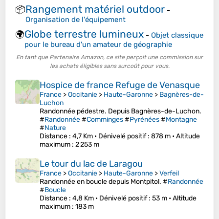
Rangement matériel outdoor
📦
-
Organisation de l'équipement
Globe terrestre lumineux
🌍
-
Objet classique
pour le bureau d'un amateur de géographie
En tant que Partenaire Amazon, ce site perçoit une commission sur
les achats éligibles sans surcoût pour vous.
Hospice de france Refuge de Venasque
France
>
Occitanie
>
Haute-Garonne
>
Bagnères-de-
Luchon
Randonnée pédestre. Depuis Bagnères-de-Luchon.
#
Randonnée
#
Comminges
#
Pyrénées
#
Montagne
#
Nature
Distance
: 4,7 Km •
Dénivelé positif
: 878 m •
Altitude
maximum
: 2 253 m
Le tour du lac de Laragou
France
>
Occitanie
>
Haute-Garonne
>
Verfeil
Randonnée en boucle depuis Montpitol. #
Randonnée
#
Boucle
Distance
: 4,8 Km •
Dénivelé positif
: 53 m •
Altitude
maximum
: 183 m