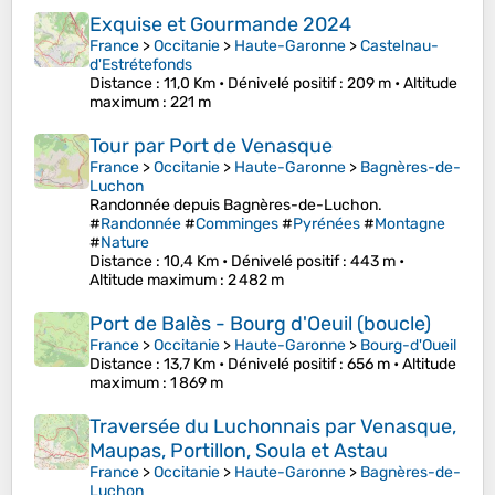
Exquise et Gourmande 2024
France
>
Occitanie
>
Haute-Garonne
>
Castelnau-
d'Estrétefonds
Distance
: 11,0 Km •
Dénivelé positif
: 209 m •
Altitude
maximum
: 221 m
Tour par Port de Venasque
France
>
Occitanie
>
Haute-Garonne
>
Bagnères-de-
Luchon
Randonnée depuis Bagnères-de-Luchon.
#
Randonnée
#
Comminges
#
Pyrénées
#
Montagne
#
Nature
Distance
: 10,4 Km •
Dénivelé positif
: 443 m •
Altitude maximum
: 2 482 m
Port de Balès - Bourg d'Oeuil (boucle)
France
>
Occitanie
>
Haute-Garonne
>
Bourg-d'Oueil
Distance
: 13,7 Km •
Dénivelé positif
: 656 m •
Altitude
maximum
: 1 869 m
Traversée du Luchonnais par Venasque,
Maupas, Portillon, Soula et Astau
France
>
Occitanie
>
Haute-Garonne
>
Bagnères-de-
Luchon