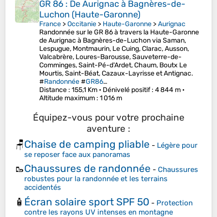
GR 86 : De Aurignac à Bagnères-de-
Luchon (Haute-Garonne)
France
>
Occitanie
>
Haute-Garonne
>
Aurignac
Randonnée sur le GR 86 à travers la Haute-Garonne
de Aurignac à Bagnères-de-Luchon via Saman,
Lespugue, Montmaurin, Le Cuing, Clarac, Ausson,
Valcabrère, Loures-Barousse, Sauveterre-de-
Comminges, Saint-Pé-d'Ardet, Chaum, Boutx Le
Mourtis, Saint-Béat, Cazaux-Layrisse et Antignac.
#
Randonnée
#
GR86
…
Distance
: 155,1 Km •
Dénivelé positif
: 4 844 m •
Altitude maximum
: 1 016 m
Équipez-vous pour votre prochaine
aventure :
Chaise de camping pliable
🪑
-
Légère pour
se reposer face aux panoramas
Chaussures de randonnée
🥾
-
Chaussures
robustes pour la randonnée et les terrains
accidentés
Écran solaire sport SPF 50
🧴
-
Protection
contre les rayons UV intenses en montagne