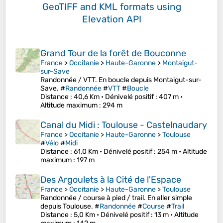
GeoTIFF and KML formats
using
Elevation API
Grand Tour de la forêt de Bouconne
France
>
Occitanie
>
Haute-Garonne
>
Montaigut-
sur-Save
Randonnée / VTT. En boucle depuis Montaigut-sur-
Save. #
Randonnée
#
VTT
#
Boucle
Distance
: 40,6 Km •
Dénivelé positif
: 407 m •
Altitude maximum
: 294 m
Canal du Midi : Toulouse - Castelnaudary
France
>
Occitanie
>
Haute-Garonne
>
Toulouse
#
Vélo
#
Midi
Distance
: 61,0 Km •
Dénivelé positif
: 254 m •
Altitude
maximum
: 197 m
Des Argoulets à la Cité de l'Espace
France
>
Occitanie
>
Haute-Garonne
>
Toulouse
Randonnée / course à pied / trail. En aller simple
depuis Toulouse. #
Randonnée
#
Course
#
Trail
Distance
: 5,0 Km •
Dénivelé positif
: 13 m •
Altitude