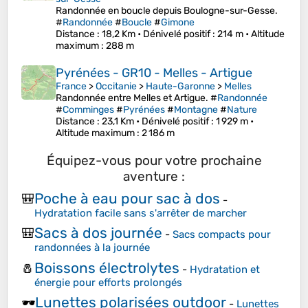
Randonnée en boucle depuis Boulogne-sur-Gesse.
#
Randonnée
#
Boucle
#
Gimone
Distance
: 18,2 Km •
Dénivelé positif
: 214 m •
Altitude
maximum
: 288 m
Pyrénées - GR10 - Melles - Artigue
France
>
Occitanie
>
Haute-Garonne
>
Melles
Randonnée entre Melles et Artigue. #
Randonnée
#
Comminges
#
Pyrénées
#
Montagne
#
Nature
Distance
: 23,1 Km •
Dénivelé positif
: 1 929 m •
Altitude maximum
: 2 186 m
Équipez-vous pour votre prochaine
aventure :
Poche à eau pour sac à dos
🎒
-
Hydratation facile sans s'arrêter de marcher
Sacs à dos journée
🎒
-
Sacs compacts pour
randonnées à la journée
Boissons électrolytes
🧂
-
Hydratation et
énergie pour efforts prolongés
Lunettes polarisées outdoor
🕶️
-
Lunettes