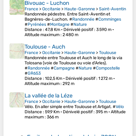
Bivouac - Luchon
France
>
Occitanie
>
Haute-Garonne
>
Saint-Aventin
Randonnée pédestre. Entre Saint-Aventin et
Bagnères-de-Luchon. #
Randonnée
#
Comminges
#
Pyrénées
#
Montagne
#
Nature
Distance
: 47,8 Km •
Dénivelé positif
: 3 590 m •
Altitude maximum
: 2 480 m
Toulouse - Auch
France
>
Occitanie
>
Haute-Garonne
>
Toulouse
Randonnée entre Toulouse et Auch le long de la via
Tolosana (voie de Toulouse ou voie d'Arles).
#
Randonnée
#
Campagne
#
Nature
#
Compostelle
#
GR653
Distance
: 102,5 Km •
Dénivelé positif
: 1 272 m •
Altitude maximum
: 292 m
La vallée de la Léze
France
>
Occitanie
>
Haute-Garonne
>
Toulouse
Vélo. En aller simple entre Toulouse et Artigat. #
Vélo
Distance
: 59,9 Km •
Dénivelé positif
: 395 m •
Altitude
maximum
: 366 m