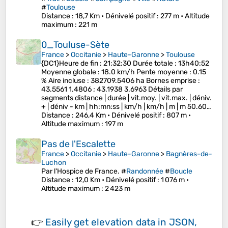
#
Toulouse
Distance
: 18,7 Km •
Dénivelé positif
: 277 m •
Altitude
maximum
: 221 m
0_Touluse-Sète
France
>
Occitanie
>
Haute-Garonne
>
Toulouse
{DC1}Heure de fin : 21:32:30 Durée totale : 13h40:52
Moyenne globale : 18.0 km/h Pente moyenne : 0.15
% Aire incluse : 382709.5406 ha Bornes emprise :
43.5561 1.4806 ; 43.1938 3.6963 Détails par
segments distance | durée | vit.moy. | vit.max. | déniv.
+ | déniv - km | hh:mn:ss | km/h | km/h | m | m 50.60…
Distance
: 246,4 Km •
Dénivelé positif
: 807 m •
Altitude maximum
: 197 m
Pas de l'Escalette
France
>
Occitanie
>
Haute-Garonne
>
Bagnères-de-
Luchon
Par l'Hospice de France. #
Randonnée
#
Boucle
Distance
: 12,0 Km •
Dénivelé positif
: 1 076 m •
Altitude maximum
: 2 423 m
👉
Easily
get elevation data in JSON,