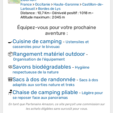
France
>
Occitanie
>
Haute-Garonne
>
Castillon-de-
Larboust
>
Bordes de Lys
Distance
: 10,7 Km •
Dénivelé positif
: 1 018 m •
Altitude maximum
: 2 045 m
Équipez-vous pour votre prochaine
aventure :
Cuisine de camping
🍳
-
Ustensiles et
casseroles pour le bivouac
Rangement matériel outdoor
📦
-
Organisation de l'équipement
Savons biodégradables
🧼
-
Hygiène
respectueuse de la nature
Sacs à dos de randonnée
🎒
-
Sacs à dos
adaptés aux sorties nature et treks
Chaise de camping pliable
🪑
-
Légère pour
se reposer face aux panoramas
En tant que Partenaire Amazon, ce site perçoit une commission sur
les achats éligibles sans surcoût pour vous.