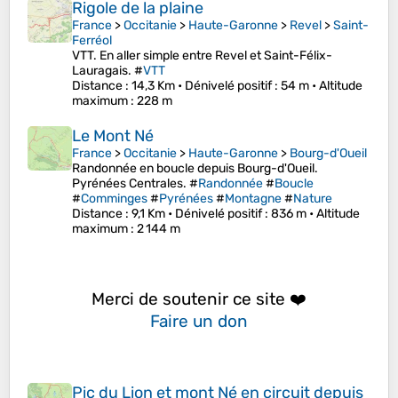
Rigole de la plaine
France
>
Occitanie
>
Haute-Garonne
>
Revel
>
Saint-
Ferréol
VTT. En aller simple entre Revel et Saint-Félix-
Lauragais. #
VTT
Distance
: 14,3 Km •
Dénivelé positif
: 54 m •
Altitude
maximum
: 228 m
Le Mont Né
France
>
Occitanie
>
Haute-Garonne
>
Bourg-d'Oueil
Randonnée en boucle depuis Bourg-d'Oueil.
Pyrénées Centrales. #
Randonnée
#
Boucle
#
Comminges
#
Pyrénées
#
Montagne
#
Nature
Distance
: 9,1 Km •
Dénivelé positif
: 836 m •
Altitude
maximum
: 2 144 m
Merci de soutenir ce site ❤️
Faire un don
Pic du Lion et mont Né en circuit depuis