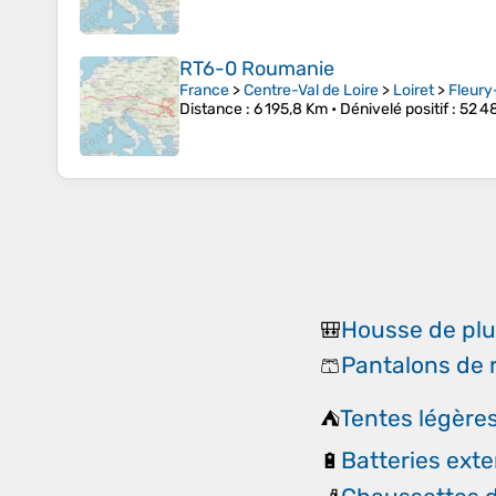
RT6-0 Roumanie
France
>
Centre-Val de Loire
>
Loiret
>
Fleury
Distance
: 6 195,8 Km •
Dénivelé positif
: 52 4
Housse de plu
🎒
Pantalons de
🩳
Tentes légère
⛺
Batteries ext
🔋