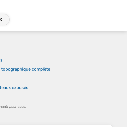
X
es
n topographique complète
lateaux exposés
rcoût pour vous.