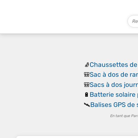
Chaussettes de
🧦
Sac à dos de r
🎒
Sacs à dos jour
🎒
Batterie solaire
🔋
Balises GPS de
🛰️
En tant que Par