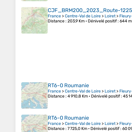
CJF_BRM200_2023_Route-1225
France
>
Centre-Val de Loire
>
Loiret
>
Fleury
Distance
: 203,9 Km •
Dénivelé positif
: 644 m
RT6-0 Roumanie
France
>
Centre-Val de Loire
>
Loiret
>
Fleury
Distance
: 4 910,8 Km •
Dénivelé positif
: 45 1
RT6-0 Roumanie
France
>
Centre-Val de Loire
>
Loiret
>
Fleury
Distance
: 7 725,0 Km •
Dénivelé positif
: 60 0