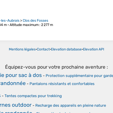
-les-Aubrais
>
Clos des Fosses
84 m •
Altitude maximum
: 2 277 m
Mentions légales
•
Contact
•
Elevation database
•
Elevation API
Équipez-vous pour votre prochaine aventure :
ie pour sac à dos
-
Protection supplémentaire pour garde
 randonnée
-
Pantalons résistants et confortables
s
-
Tentes compactes pour trekking
ernes outdoor
-
Recharge des appareils en pleine nature