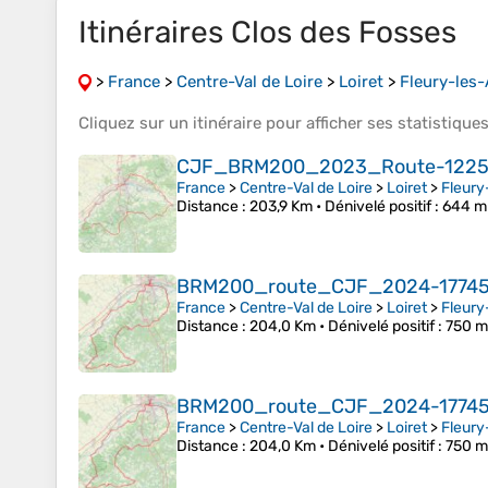
Itinéraires Clos des Fosses
>
France
>
Centre-Val de Loire
>
Loiret
>
Fleury-les-
Cliquez sur un
itinéraire
pour afficher ses
statistique
CJF_BRM200_2023_Route-1225
France
>
Centre-Val de Loire
>
Loiret
>
Fleury
Distance
: 203,9 Km •
Dénivelé positif
: 644 m
BRM200_route_CJF_2024-1774
France
>
Centre-Val de Loire
>
Loiret
>
Fleury
Distance
: 204,0 Km •
Dénivelé positif
: 750 m
BRM200_route_CJF_2024-1774
France
>
Centre-Val de Loire
>
Loiret
>
Fleury
Distance
: 204,0 Km •
Dénivelé positif
: 750 m