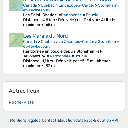
Canada
>
Québec
>
La Jacques-Cartier
>
Stoneham-
et-Tewkesbury
Lac Saint-Charles. #
Randonnée
#
Boucle
Distance
: 4,8 Km •
Dénivelé positif
: 46 m •
Altitude
maximum
: 165 m
Les Marais du Nord
Canada
>
Québec
>
La Jacques-Cartier
>
Stoneham-
et-Tewkesbury
Randonnée en boucle depuis Stoneham-et-
Tewkesbury. #
Randonnée
#
Boucle
Distance
: 1,1 Km •
Dénivelé positif
: 5 m •
Altitude
maximum
: 153 m
Autres lieux
Roche-Plate
Mentions légales
•
Contact
•
Elevation database
•
Elevation API