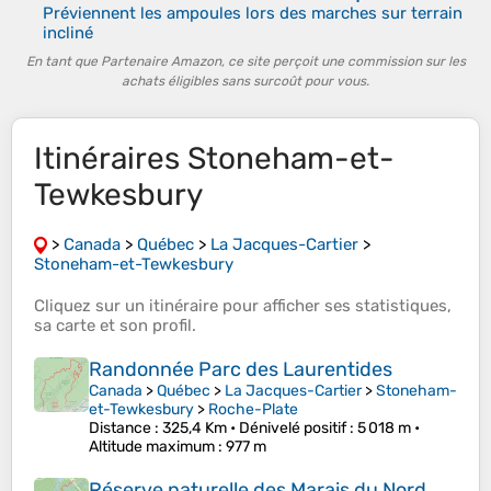
Préviennent les ampoules lors des marches sur terrain
incliné
En tant que Partenaire Amazon, ce site perçoit une commission sur les
achats éligibles sans surcoût pour vous.
Itinéraires Stoneham-et-
Tewkesbury
>
Canada
>
Québec
>
La Jacques-Cartier
>
Stoneham-et-Tewkesbury
Cliquez sur un
itinéraire
pour afficher ses
statistiques
,
sa
carte
et son
profil
.
Randonnée Parc des Laurentides
Canada
>
Québec
>
La Jacques-Cartier
>
Stoneham-
et-Tewkesbury
>
Roche-Plate
Distance
: 325,4 Km •
Dénivelé positif
: 5 018 m •
Altitude maximum
: 977 m
Réserve naturelle des Marais du Nord