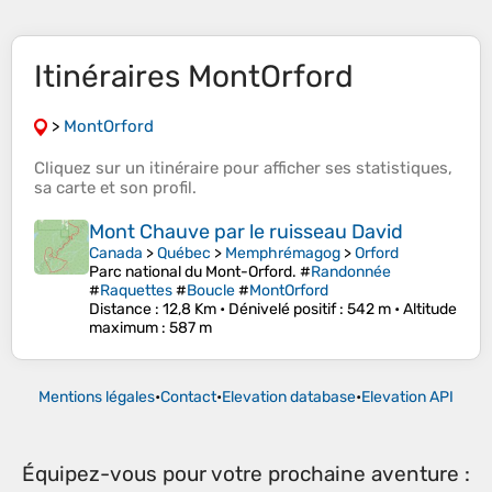
Itinéraires MontOrford
>
MontOrford
Cliquez sur un
itinéraire
pour afficher ses
statistiques
,
sa
carte
et son
profil
.
Mont Chauve par le ruisseau David
Canada
>
Québec
>
Memphrémagog
>
Orford
Parc national du Mont-Orford. #
Randonnée
#
Raquettes
#
Boucle
#
MontOrford
Distance
: 12,8 Km •
Dénivelé positif
: 542 m •
Altitude
maximum
: 587 m
Mentions légales
•
Contact
•
Elevation database
•
Elevation API
Équipez-vous pour votre prochaine aventure :