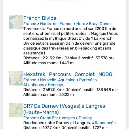
French Divide
France
>
Hauts-de-France
>
Nord
>
Bray-Dunes
Traversez la France du nord au sud sur 2200 Km de
sentiers, chemins et petites routes... Magique ! Vous
connaissez la mythique Great Divide ? La French
Divide est elle aussi en train de devenir une grande
classique des traversées en bikepacking et sans
assistance !
Distance
: 2 215,9 Km •
Dénivelé positif
: 33 578 m •
Altitude maximum
: 1 449 m
Hexatrek_Parcours_Complet_NOBO
France
>
Nouvelle-Aquitaine
>
Pyrénées-
Atlantiques
>
Hendaye
Distance
: 2 687,0 Km •
Dénivelé positif
: 138 548 m •
Altitude maximum
: 2 822 m
GR7 De Darney (Vosges) à Langres
(Haute-Marne)
France
>
Grand Est
>
Vosges
>
Darney
Randonnée entre Darney et Langres. #
Randonnée
Distance
: 107,7 Km •
Dénivelé positif
: 1 727 m •