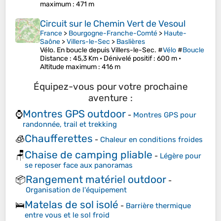
maximum
: 471 m
Circuit sur le Chemin Vert de Vesoul
France
>
Bourgogne-Franche-Comté
>
Haute-
Saône
>
Villers-le-Sec
>
Baslières
Vélo. En boucle depuis Villers-le-Sec. #
Vélo
#
Boucle
Distance
: 45,3 Km •
Dénivelé positif
: 600 m •
Altitude maximum
: 416 m
Équipez-vous pour votre prochaine
aventure :
Montres GPS outdoor
⌚
-
Montres GPS pour
randonnée, trail et trekking
Chaufferettes
🧊
-
Chaleur en conditions froides
Chaise de camping pliable
🪑
-
Légère pour
se reposer face aux panoramas
Rangement matériel outdoor
📦
-
Organisation de l'équipement
Matelas de sol isolé
🛌
-
Barrière thermique
entre vous et le sol froid