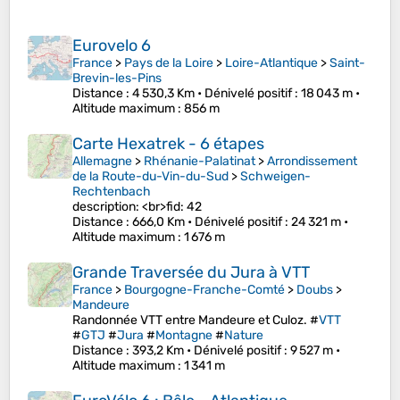
Eurovelo 6
France
>
Pays de la Loire
>
Loire-Atlantique
>
Saint-
Brevin-les-Pins
Distance
: 4 530,3 Km •
Dénivelé positif
: 18 043 m •
Altitude maximum
: 856 m
Carte Hexatrek - 6 étapes
Allemagne
>
Rhénanie-Palatinat
>
Arrondissement
de la Route-du-Vin-du-Sud
>
Schweigen-
Rechtenbach
description: <br>fid: 42
Distance
: 666,0 Km •
Dénivelé positif
: 24 321 m •
Altitude maximum
: 1 676 m
Grande Traversée du Jura à VTT
France
>
Bourgogne-Franche-Comté
>
Doubs
>
Mandeure
Randonnée VTT entre Mandeure et Culoz. #
VTT
#
GTJ
#
Jura
#
Montagne
#
Nature
Distance
: 393,2 Km •
Dénivelé positif
: 9 527 m •
Altitude maximum
: 1 341 m