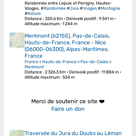
Randonnée entre Lepuix et Perrigny. Hautes-
Vosges. #
Randonnée
#
Jura
#
Vosges
#
Montagne
#
Nature
Distance
: 320,6 Km •
Dénivelé positif
: 9 341 m •
Altitude maximum
: 1 244 m
Merlimont (62155), Pas-de-Calais,
Hauts-de-France, France - Nice
(06000-06300), Alpes-Maritimes,
France
France
>
Hauts-de-France
>
Pas-de-Calais
>
Merlimont
Distance
: 2 326,3 Km •
Dénivelé positif
: 11 884 m •
Altitude maximum
: 524 m
Merci de soutenir ce site ❤️
Faire un don
Traversée du Jura du Doubs au Léman