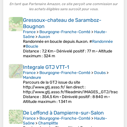
En tant que Partenaire Amazon, ce site perçoit une commission sur
les achats éligibles sans surcoût pour vous.
Gressoux-chateau de Saramboz-
Bougnon
France
>
Bourgogne-Franche-Comté
>
Haute-
Saône
>
Auxon
Randonnée en boucle depuis Auxon. #
Randonnée
#
Boucle
Distance
: 7,2 Km •
Dénivelé positif
: 77 m •
Altitude
maximum
: 324 m
Integrale GTJ VTT-1
France
>
Bourgogne-Franche-Comté
>
Doubs
>
Mandeure
Parcours de la GTJ issue du site
http://www.gtj.asso.fr/ lien direct :
http://www.gtj.asso.fr/fileadmin/IMAGES_GTJ/traces
Distance
: 354,5 Km •
Dénivelé positif
: 8 840 m •
Altitude maximum
: 1 341 m
De Leffond à Dampierre-sur-Salon
France
>
Bourgogne-Franche-Comté
>
Haute-
Saône
>
Champlitte