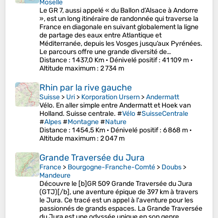
Moselle
Le GR 7, aussi appelé « du Ballon d’Alsace à Andorre
», est un long itinéraire de randonnée qui traverse la
France en diagonale en suivant globalement la ligne
de partage des eaux entre Atlantique et
Méditerranée, depuis les Vosges jusqu’aux Pyrénées.
Le parcours offre une grande diversité de…
Distance
: 1 437,0 Km •
Dénivelé positif
: 41 109 m •
Altitude maximum
: 2 734 m
Rhin par la rive gauche
Suisse
>
Uri
>
Korporation Ursern
>
Andermatt
Vélo. En aller simple entre Andermatt et Hoek van
Holland. Suisse centrale. #
Vélo
#
SuisseCentrale
#
Alpes
#
Montagne
#
Nature
Distance
: 1 454,5 Km •
Dénivelé positif
: 6 868 m •
Altitude maximum
: 2 047 m
Grande Traversée du Jura
France
>
Bourgogne-Franche-Comté
>
Doubs
>
Mandeure
Découvre le [b]GR 509 Grande Traversée du Jura
(GTJ)[/b], une aventure épique de 397 km à travers
le Jura. Ce tracé est un appel à l'aventure pour les
passionnés de grands espaces. La Grande Traversée
du Jura est une odyssée unique en son genre,