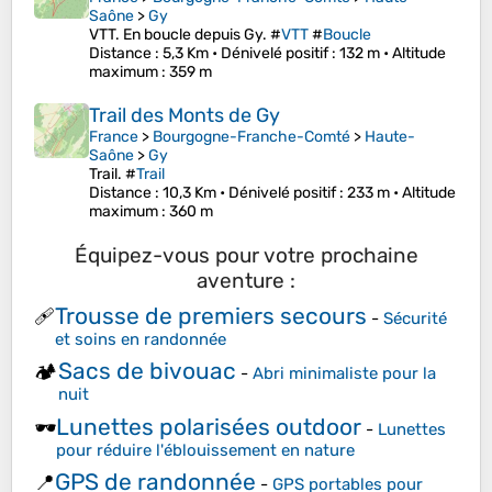
Saône
>
Gy
VTT. En boucle depuis Gy. #
VTT
#
Boucle
Distance
: 5,3 Km •
Dénivelé positif
: 132 m •
Altitude
maximum
: 359 m
Trail des Monts de Gy
France
>
Bourgogne-Franche-Comté
>
Haute-
Saône
>
Gy
Trail. #
Trail
Distance
: 10,3 Km •
Dénivelé positif
: 233 m •
Altitude
maximum
: 360 m
Équipez-vous pour votre prochaine
aventure :
Trousse de premiers secours
🩹
-
Sécurité
et soins en randonnée
Sacs de bivouac
🏕️
-
Abri minimaliste pour la
nuit
Lunettes polarisées outdoor
🕶️
-
Lunettes
pour réduire l'éblouissement en nature
GPS de randonnée
📍
-
GPS portables pour