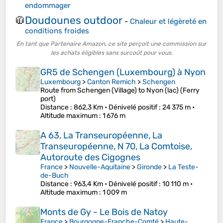
endommager
Doudounes outdoor
🧥
-
Chaleur et légèreté en
conditions froides
En tant que Partenaire Amazon, ce site perçoit une commission sur
les achats éligibles sans surcoût pour vous.
GR5 de Schengen (Luxembourg) à Nyon
Luxembourg
>
Canton Remich
>
Schengen
Route from Schengen (Village) to Nyon (lac) (Ferry
port)
Distance
: 862,3 Km •
Dénivelé positif
: 24 375 m •
Altitude maximum
: 1 676 m
A 63, La Transeuropéenne, La
Transeuropéenne, N 70, La Comtoise,
Autoroute des Cigognes
France
>
Nouvelle-Aquitaine
>
Gironde
>
La Teste-
de-Buch
Distance
: 963,4 Km •
Dénivelé positif
: 10 110 m •
Altitude maximum
: 1 009 m
Monts de Gy - Le Bois de Natoy
France
>
Bourgogne-Franche-Comté
>
Haute-