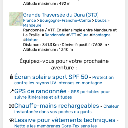
Altitude maximum
: 492 m
Grande Traversée du Jura (GTJ)
France
>
Bourgogne-Franche-Comté
>
Doubs
>
Mandeure
Randonnée / VTT. En aller simple entre Mandeure et
La Praille. #
Randonnée
#
VTT
#
Jura
#
Montagne
#
Nature
Distance
: 341,3 Km •
Dénivelé positif
: 7 608 m •
Altitude maximum
: 1 340 m
Équipez-vous pour votre prochaine
aventure :
Écran solaire sport SPF 50
🧴
-
Protection
contre les rayons UV intenses en montagne
GPS de randonnée
📍
-
GPS portables pour
suivre itinéraires et altitudes
Chauffe-mains rechargeables
🧤
-
Chaleur
instantanée dans vos poches ou gants
Lessive pour vêtements techniques
🧼
-
Nettoie les membranes Gore-Tex sans les