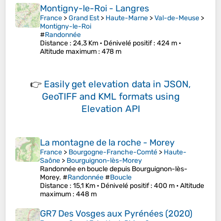
Montigny-le-Roi - Langres
France
>
Grand Est
>
Haute-Marne
>
Val-de-Meuse
>
Montigny-le-Roi
#
Randonnée
Distance
: 24,3 Km •
Dénivelé positif
: 424 m •
Altitude maximum
: 478 m
👉
Easily
get elevation data in JSON,
GeoTIFF and KML formats
using
Elevation API
La montagne de la roche - Morey
France
>
Bourgogne-Franche-Comté
>
Haute-
Saône
>
Bourguignon-lès-Morey
Randonnée en boucle depuis Bourguignon-lès-
Morey. #
Randonnée
#
Boucle
Distance
: 15,1 Km •
Dénivelé positif
: 400 m •
Altitude
maximum
: 448 m
GR7 Des Vosges aux Pyrénées (2020)