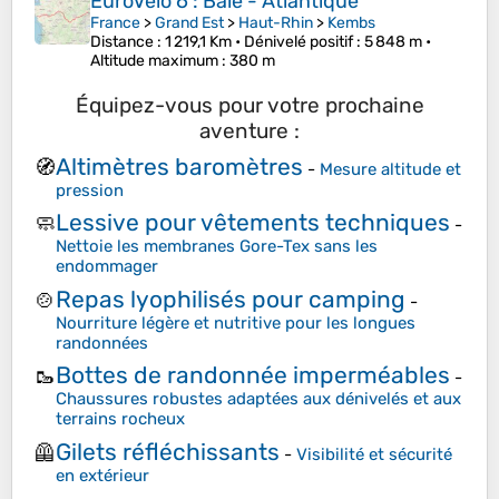
EuroVélo 6 : Bâle - Atlantique
France
>
Grand Est
>
Haut-Rhin
>
Kembs
Distance
: 1 219,1 Km •
Dénivelé positif
: 5 848 m •
Altitude maximum
: 380 m
Équipez-vous pour votre prochaine
aventure :
Altimètres baromètres
🧭
-
Mesure altitude et
pression
Lessive pour vêtements techniques
🧼
-
Nettoie les membranes Gore-Tex sans les
endommager
Repas lyophilisés pour camping
🍲
-
Nourriture légère et nutritive pour les longues
randonnées
Bottes de randonnée imperméables
🥾
-
Chaussures robustes adaptées aux dénivelés et aux
terrains rocheux
Gilets réfléchissants
🦺
-
Visibilité et sécurité
en extérieur