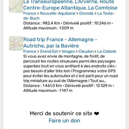
La Transeuropéenne, L'Arverne, Route
Centre-Europe Atlantique, La Comtoise
France
>
Nouvelle-Aquitaine
>
Gironde
>
La Teste-
de-Buch
Distance
: 982,4 Km •
Dénivelé positif
: 10 246 m •
Altitude maximum
: 1 009 m
Road trip France - Allemagne -
Autriche, par la Bavière
France
>
Grand Est
>
Vosges
>
Claudon
>
La Cabiole
Si vous avez envie de montagne, de forêt, de
parcourir les routes sinueuses parmi des paysages
superbes tout en vous arrêtant à des endroits clés :
pas besoin d'aller très loin ! Programmez votre GPS
pour éviter les autoroutes et c'est parti pour un road
trip miniature au sud de l'Allemagne ! Tout au…
Distance
: 1 461,0 Km •
Dénivelé positif
: 12 329 m •
Altitude maximum
: 1 147 m
Merci de soutenir ce site ❤️
Faire un don