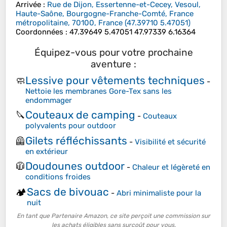
Arrivée
:
Rue de Dijon, Essertenne-et-Cecey, Vesoul,
Haute-Saône, Bourgogne-Franche-Comté, France
métropolitaine, 70100, France
(
47.39710
5.47051
)
Coordonnées
:
47.39649 5.47051 47.97339 6.16364
Équipez-vous pour votre prochaine
aventure :
Lessive pour vêtements techniques
🧼
-
Nettoie les membranes Gore-Tex sans les
endommager
Couteaux de camping
🔪
-
Couteaux
polyvalents pour outdoor
Gilets réfléchissants
🦺
-
Visibilité et sécurité
en extérieur
Doudounes outdoor
🧥
-
Chaleur et légèreté en
conditions froides
Sacs de bivouac
🏕️
-
Abri minimaliste pour la
nuit
En tant que Partenaire Amazon, ce site perçoit une commission sur
les achats éligibles sans surcoût pour vous.