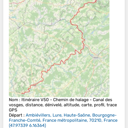
Nom
: Itinéraire V50 - Chemin de halage - Canal des
vosges, distance, dénivelé, altitude, carte, profil, trace
GPS
Départ
:
Ambiévillers, Lure, Haute-Saône, Bourgogne-
Franche-Comté, France métropolitaine, 70210, France
(
47.97339
6.16364
)