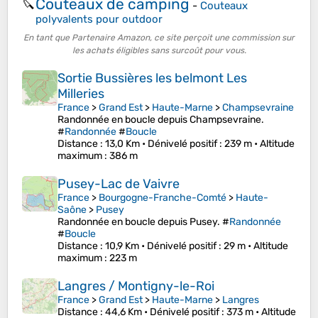
Couteaux de camping
🔪
-
Couteaux
polyvalents pour outdoor
En tant que Partenaire Amazon, ce site perçoit une commission sur
les achats éligibles sans surcoût pour vous.
Sortie Bussières les belmont Les
Milleries
France
>
Grand Est
>
Haute-Marne
>
Champsevraine
Randonnée en boucle depuis Champsevraine.
#
Randonnée
#
Boucle
Distance
: 13,0 Km •
Dénivelé positif
: 239 m •
Altitude
maximum
: 386 m
Pusey-Lac de Vaivre
France
>
Bourgogne-Franche-Comté
>
Haute-
Saône
>
Pusey
Randonnée en boucle depuis Pusey. #
Randonnée
#
Boucle
Distance
: 10,9 Km •
Dénivelé positif
: 29 m •
Altitude
maximum
: 223 m
Langres / Montigny-le-Roi
France
>
Grand Est
>
Haute-Marne
>
Langres
Distance
: 44,6 Km •
Dénivelé positif
: 373 m •
Altitude