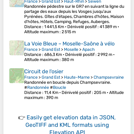
France
>
Grand Est
>
Haut-Rhin
>
Sewen
Randonnée pédestre sur le GR7 en suivant la ligne du
partage des eaux depuis les Vosges jusqu'aux
Pyrénées. Gîtes d'étapes, Chambres d'hôtes, Maison
d'hôtes, Hôtels, Camping, Refuges, Auberges.
Distance
: 1 441,5 Km •
Dénivelé positif
: 41 389 m •
Altitude maximum
: 2 515 m
La Voie Bleue – Moselle-Saône à vélo
France
>
Grand Est
>
Moselle
>
Apach
Distance
: 686,3 Km •
Dénivelé positif
: 2 992 m •
Altitude maximum
: 380 m
Circuit de l'osier
France
>
Grand Est
>
Haute-Marne
>
Champsevraine
Randonnée en boucle depuis Champsevraine.
#
Randonnée
#
Boucle
Distance
: 11,4 Km •
Dénivelé positif
: 205 m •
Altitude
maximum
: 390 m
👉
Easily
get elevation data in JSON,
GeoTIFF and KML formats
using
Elevation API