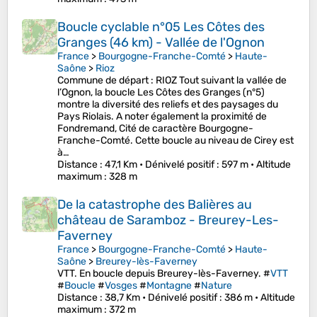
Boucle cyclable n°05 Les Côtes des
Granges (46 km) - Vallée de l'Ognon
France
>
Bourgogne-Franche-Comté
>
Haute-
Saône
>
Rioz
Commune de départ : RIOZ Tout suivant la vallée de
l’Ognon, la boucle Les Côtes des Granges (n°5)
montre la diversité des reliefs et des paysages du
Pays Riolais. A noter également la proximité de
Fondremand, Cité de caractère Bourgogne-
Franche-Comté. Cette boucle au niveau de Cirey est
à…
Distance
: 47,1 Km •
Dénivelé positif
: 597 m •
Altitude
maximum
: 328 m
De la catastrophe des Balières au
château de Saramboz - Breurey-Les-
Faverney
France
>
Bourgogne-Franche-Comté
>
Haute-
Saône
>
Breurey-lès-Faverney
VTT. En boucle depuis Breurey-lès-Faverney. #
VTT
#
Boucle
#
Vosges
#
Montagne
#
Nature
Distance
: 38,7 Km •
Dénivelé positif
: 386 m •
Altitude
maximum
: 372 m