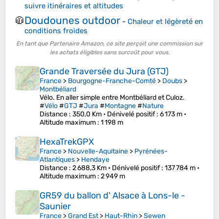
suivre itinéraires et altitudes
Doudounes outdoor
🧥
-
Chaleur et légèreté en
conditions froides
En tant que Partenaire Amazon, ce site perçoit une commission sur
les achats éligibles sans surcoût pour vous.
Grande Traversée du Jura (GTJ)
France
>
Bourgogne-Franche-Comté
>
Doubs
>
Montbéliard
Vélo. En aller simple entre Montbéliard et Culoz.
#
Vélo
#
GTJ
#
Jura
#
Montagne
#
Nature
Distance
: 350,0 Km •
Dénivelé positif
: 6 173 m •
Altitude maximum
: 1 198 m
HexaTrekGPX
France
>
Nouvelle-Aquitaine
>
Pyrénées-
Atlantiques
>
Hendaye
Distance
: 2 688,3 Km •
Dénivelé positif
: 137 784 m •
Altitude maximum
: 2 949 m
GR59 du ballon d' Alsace à Lons-le -
Saunier
France
>
Grand Est
>
Haut-Rhin
>
Sewen