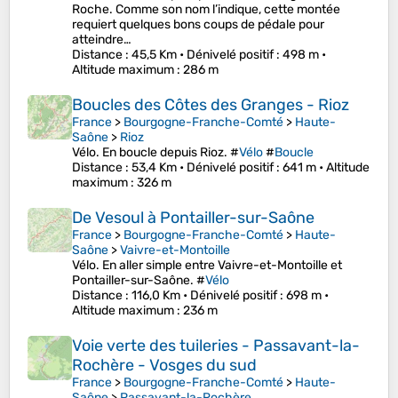
Roche. Comme son nom l’indique, cette montée
requiert quelques bons coups de pédale pour
atteindre…
Distance
: 45,5 Km •
Dénivelé positif
: 498 m •
Altitude maximum
: 286 m
Boucles des Côtes des Granges - Rioz
France
>
Bourgogne-Franche-Comté
>
Haute-
Saône
>
Rioz
Vélo. En boucle depuis Rioz. #
Vélo
#
Boucle
Distance
: 53,4 Km •
Dénivelé positif
: 641 m •
Altitude
maximum
: 326 m
De Vesoul à Pontailler-sur-Saône
France
>
Bourgogne-Franche-Comté
>
Haute-
Saône
>
Vaivre-et-Montoille
Vélo. En aller simple entre Vaivre-et-Montoille et
Pontailler-sur-Saône. #
Vélo
Distance
: 116,0 Km •
Dénivelé positif
: 698 m •
Altitude maximum
: 236 m
Voie verte des tuileries - Passavant-la-
Rochère - Vosges du sud
France
>
Bourgogne-Franche-Comté
>
Haute-
Saône
>
Passavant-la-Rochère