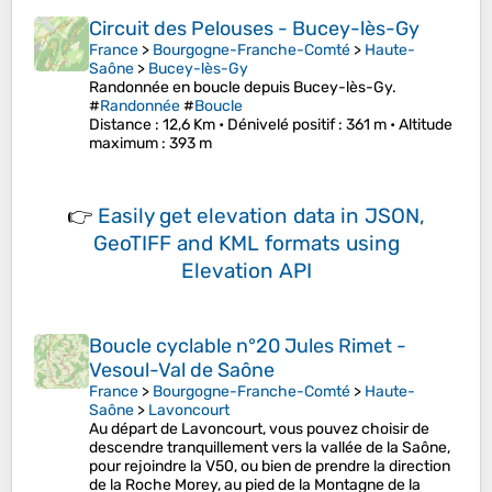
Circuit des Pelouses - Bucey-lès-Gy
France
>
Bourgogne-Franche-Comté
>
Haute-
Saône
>
Bucey-lès-Gy
Randonnée en boucle depuis Bucey-lès-Gy.
#
Randonnée
#
Boucle
Distance
: 12,6 Km •
Dénivelé positif
: 361 m •
Altitude
maximum
: 393 m
👉
Easily
get elevation data in JSON,
GeoTIFF and KML formats
using
Elevation API
Boucle cyclable n°20 Jules Rimet -
Vesoul-Val de Saône
France
>
Bourgogne-Franche-Comté
>
Haute-
Saône
>
Lavoncourt
Au départ de Lavoncourt, vous pouvez choisir de
descendre tranquillement vers la vallée de la Saône,
pour rejoindre la V50, ou bien de prendre la direction
de la Roche Morey, au pied de la Montagne de la