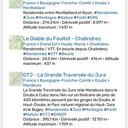
France
>
Bourgogne-Franche-Comté
>
Doubs
>
Montbéliard
Randonnée entre Montbéliard et Nyon. #
Randonnée
#
Jura
#
Montagne
#
Nature
#
Forêt
#
GR5
Distance
: 274,3 Km •
Dénivelé positif
: 8 097 m •
Altitude maximum
: 1 437 m
Le Diable du Foultot - Chalindrey
France
>
Grand Est
>
Haute-Marne
>
Chalindrey
Randonnée / VTT. En boucle depuis Chalindrey.
#
Randonnée
#
VTT
#
Boucle
Distance
: 24,5 Km •
Dénivelé positif
: 416 m •
Altitude
maximum
: 437 m
GTJ - La Grande Traversée du Jura
France
>
Bourgogne-Franche-Comté
>
Doubs
>
Mandeure
La Grande Traversée du Jura relie Mandeure dans le
Doubs à Culoz dans l'Ain sur un itinéraire de près de
400 kilomètres passant par les gorges du Doubs, le
Haut-Doubs, le Parc naturel régional du Haut-Jura
et le Bugey. #
Randonnée
#
Jura
#
Montagne
#
Forêt
#
Nature
#
GTJ
#
GR509
Distance
: 395,1 Km •
Dénivelé positif
: 13 751 m •
Altitude maximum
: 1 709 m