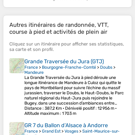
Autres itinéraires de randonnée, VTT,
course à pied et activités de plein air
Cliquez sur un
itinéraire
pour afficher ses
statistiques
,
sa
carte
et son
profil
.
Grande Traversée du Jura (GTJ)
France
>
Bourgogne-Franche-Comté
>
Doubs
>
Mandeure
La Grande Traversée du Jura à pied déroule une
longue itinérance de Mandeure à Culoz qui quitte le
pays de Montbéliard pour suivre l’échine du massif
jurassien, traverser le Doubs, le Haut-Doubs, le Parc
naturel régional du Haut-Jura puis rejoindre le
Bugey, dans une succession d’ambiances entre…
Distance
: 387,2 Km •
Dénivelé positif
: 12 956 m •
Altitude maximum
: 1 703 m
GR 7 du Ballon d’Alsace à Andorre
France
>
Grand Est
>
Vosges
>
Saint-Maurice-sur-