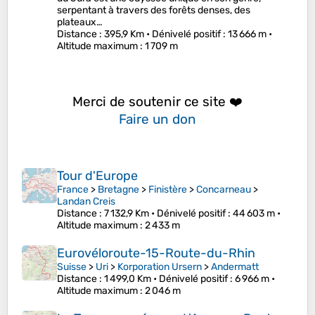
serpentant à travers des forêts denses, des
plateaux…
Distance
: 395,9 Km •
Dénivelé positif
: 13 666 m •
Altitude maximum
: 1 709 m
Merci de soutenir ce site ❤️
Faire un don
Tour d'Europe
France
>
Bretagne
>
Finistère
>
Concarneau
>
Landan Creis
Distance
: 7 132,9 Km •
Dénivelé positif
: 44 603 m •
Altitude maximum
: 2 433 m
Eurovéloroute-15-Route-du-Rhin
Suisse
>
Uri
>
Korporation Ursern
>
Andermatt
Distance
: 1 499,0 Km •
Dénivelé positif
: 6 966 m •
Altitude maximum
: 2 046 m