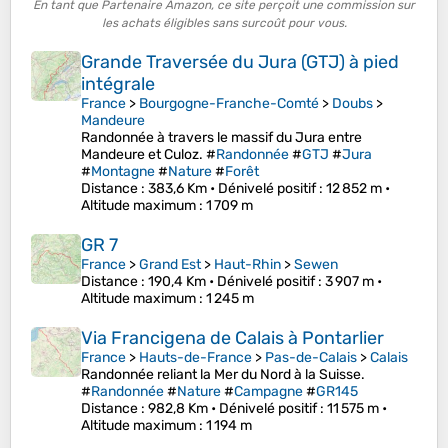
En tant que Partenaire Amazon, ce site perçoit une commission sur
les achats éligibles sans surcoût pour vous.
Grande Traversée du Jura (GTJ) à pied
intégrale
France
>
Bourgogne-Franche-Comté
>
Doubs
>
Mandeure
Randonnée à travers le massif du Jura entre
Mandeure et Culoz. #
Randonnée
#
GTJ
#
Jura
#
Montagne
#
Nature
#
Forêt
Distance
: 383,6 Km •
Dénivelé positif
: 12 852 m •
Altitude maximum
: 1 709 m
GR 7
France
>
Grand Est
>
Haut-Rhin
>
Sewen
Distance
: 190,4 Km •
Dénivelé positif
: 3 907 m •
Altitude maximum
: 1 245 m
Via Francigena de Calais à Pontarlier
France
>
Hauts-de-France
>
Pas-de-Calais
>
Calais
Randonnée reliant la Mer du Nord à la Suisse.
#
Randonnée
#
Nature
#
Campagne
#
GR145
Distance
: 982,8 Km •
Dénivelé positif
: 11 575 m •
Altitude maximum
: 1 194 m