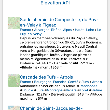
Elevation API
Sur le chemin de Compostelle, du Puy-
en-Velay à Figeac
France
>
Auvergne-Rhône-Alpes
>
Haute-Loire
>
Le
Puy-en-Velay
Depuis les marches volcaniques du Puy-en-Velay,
ce premier grand tronçon du GR 65, ou Via Podiensis,
entraîne les marcheurs à travers le Massif Central
vers la Margeride et le Gévaudan, entre crêtes,
landes granitiques, forêts, villages de pierre et
mémoire légendaire de la Bête. L’arrivée sur…
Distance
: 248,4 Km •
Dénivelé positif
: 6 271 m •
Altitude maximum
: 1 368 m
Cascade des Tufs - Arbois
France
>
Bourgogne-Franche-Comté
>
Jura
>
Arbois
Randonnée en boucle depuis Arbois. #
Randonnée
#
Boucle
#
Jura
#
Montagne
#
Rivière
#
Forêt
#
Nature
Distance
: 12,2 Km •
Dénivelé positif
: 348 m •
Altitude
maximum
: 519 m
Chemin de Saint-Jacques-de-