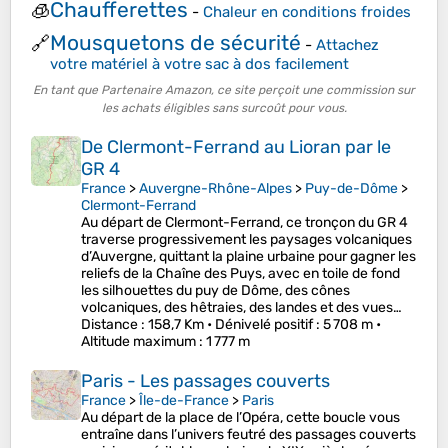
Chaufferettes
🧊
-
Chaleur en conditions froides
Mousquetons de sécurité
🔗
-
Attachez
votre matériel à votre sac à dos facilement
En tant que Partenaire Amazon, ce site perçoit une commission sur
les achats éligibles sans surcoût pour vous.
De Clermont-Ferrand au Lioran par le
GR 4
France
>
Auvergne-Rhône-Alpes
>
Puy-de-Dôme
>
Clermont-Ferrand
Au départ de Clermont-Ferrand, ce tronçon du GR 4
traverse progressivement les paysages volcaniques
d’Auvergne, quittant la plaine urbaine pour gagner les
reliefs de la Chaîne des Puys, avec en toile de fond
les silhouettes du puy de Dôme, des cônes
volcaniques, des hêtraies, des landes et des vues…
Distance
: 158,7 Km •
Dénivelé positif
: 5 708 m •
Altitude maximum
: 1 777 m
Paris - Les passages couverts
France
>
Île-de-France
>
Paris
Au départ de la place de l’Opéra, cette boucle vous
entraîne dans l’univers feutré des passages couverts