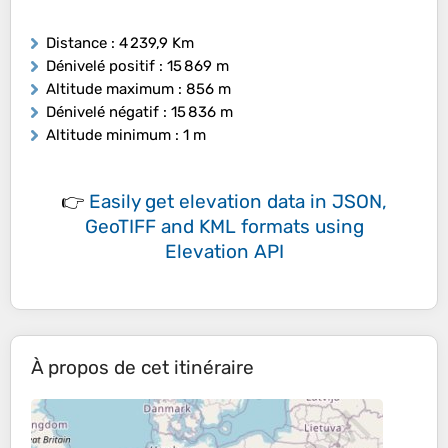
Distance
: 4 239,9 Km
Dénivelé positif
: 15 869 m
Altitude maximum
: 856 m
Dénivelé négatif
: 15 836 m
Altitude minimum
: 1 m
👉
Easily
get elevation data in JSON,
GeoTIFF and KML formats
using
Elevation API
À propos de cet itinéraire