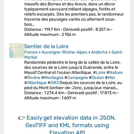
massifs des Bornes et des Aravis, dans un décor
typiquement savoyard mêlant alpages, forêts et
reliefs escarpés. Dès les premiers pas, le randonneur
traverse des paysages variés où alternent sous-
bois…
Distance
: 119,7 Km •
Dénivelé positif
: 8 257 m •
Altitude maximum
: 2 156 m
Sentier de la Loire
France
>
Auvergne-Rhône-Alpes
>
Ardèche
>
Saint-
Martial
Randonnée pédestre le long de la vallée de la Loire,
des sources de la Loire jusqu'à Guérande, entre le
Massif Central et l'océan Atlantique. #
Loire
#
Nature
#
Rivière
#
Montagne
#
Campagne
#
Océan
#
Mer
#
Atlantique
#
GR3
Depuis les sources de la Loire, au
pied du Mont Gerbier-de-Jonc, jusqu’aux marais…
Distance
: 1 274,4 Km •
Dénivelé positif
: 17 873 m •
Altitude maximum
: 1 609 m
👉
Easily
get elevation data in JSON,
GeoTIFF and KML formats
using
Elevation API