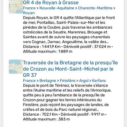
GR 4 de Royan à Grasse
France
>
Nouvelle-Aquitaine
>
Charente-Maritime
>
Royan
Depuis Royan, le GR 4 quitte l’Atlantique par le front
de mer, Pontaillac, Saint-Palais-sur-Mer et les
pinèdes de la Coubre, puis traverse les ambiances
ostréicoles de la Seudre, Marennes, Brouage et
Saintes avant de suivre les paysages charentais
vers Cognac, Jarnac, Angoulême, la vallée des…
Distance
: 1 441,9 Km •
Dénivelé positif
: 37 024 m •
Altitude maximum
: 1 889 m
Traversée de la Bretagne de la presqu'île
de Crozon au Mont-Saint-Michel par le
GR 37
France
>
Bretagne
>
Finistère
>
Argol
>
Kerfanc
Depuis le pont de Térénez, la traversée s’élance
entre l’Aulne maritime et les reliefs de l’Armorique,
quitte peu à peu l’ambiance de la presqu’île de
Crozon pour gagner les terres intérieures du
Finistère, puis rejoint les paysages de landes, de
crêtes et de bois du Parc naturel régional…
Distance
: 702,1 Km •
Dénivelé positif
: 9 917 m •
Altitude maximum
: 383 m