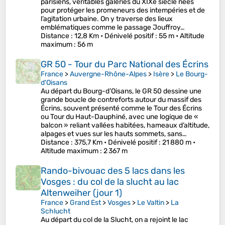
parisiens, véritables galeries du XIXe siècle nées
pour protéger les promeneurs des intempéries et de
l’agitation urbaine. On y traverse des lieux
emblématiques comme le passage Jouffroy…
Distance
: 12,8 Km •
Dénivelé positif
: 55 m •
Altitude
maximum
: 56 m
GR 50 - Tour du Parc National des Écrins
France
>
Auvergne-Rhône-Alpes
>
Isère
>
Le Bourg-
d'Oisans
Au départ du Bourg-d’Oisans, le GR 50 dessine une
grande boucle de contreforts autour du massif des
Écrins, souvent présenté comme le Tour des Écrins
ou Tour du Haut-Dauphiné, avec une logique de «
balcon » reliant vallées habitées, hameaux d’altitude,
alpages et vues sur les hauts sommets, sans…
Distance
: 375,7 Km •
Dénivelé positif
: 21 880 m •
Altitude maximum
: 2 367 m
Rando-bivouac des 5 lacs dans les
Vosges : du col de la slucht au lac
Altenweiher (jour 1)
France
>
Grand Est
>
Vosges
>
Le Valtin
>
La
Schlucht
Au départ du col de la Slucht, on a rejoint le lac