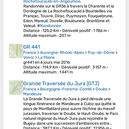
Rochefoucauld-en-Angoumois
Randonnée sur le GR36 à travers la Charente et la
Dordogne de La Rochefoucauld à Bourdeilles via
Pranzac, Touvre, Dirac, Puymoyen, Fouquebrune,
Edon, Mareuil, Jovelle, Boulouneix, Brantôme et
Valeuil. #
Randonnée
Distance
: 125,0 Km •
Dénivelé positif
: 1 786 m •
Altitude maximum
: 207 m
GR 441
France
>
Auvergne-Rhône-Alpes
>
Puy-de-Dôme
>
Volvic
>
La Plaine
gr441 en 6 jours mai 2016
Distance
: 114,9 Km •
Dénivelé positif
: 3 157 m •
Altitude maximum
: 1 441 m
Grande Traversée du Jura (GTJ)
France
>
Bourgogne-Franche-Comté
>
Doubs
>
Mandeure
La Grande Traversée du Jura à pied déroule une
longue itinérance de Mandeure à Culoz qui quitte le
pays de Montbéliard pour suivre l’échine du massif
jurassien, traverser le Doubs, le Haut-Doubs, le Parc
naturel régional du Haut-Jura puis rejoindre le
Bugey, dans une succession d’ambiances entre…
Distance
: 387,2 Km •
Dénivelé positif
: 12 956 m •