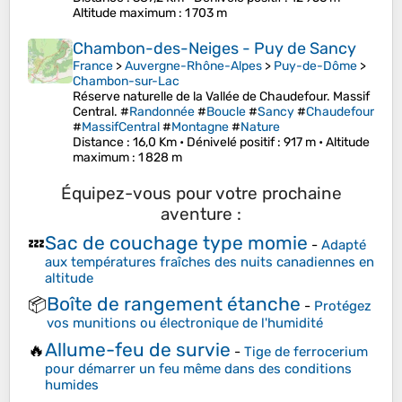
Altitude maximum
: 1 703 m
Chambon-des-Neiges - Puy de Sancy
France
>
Auvergne-Rhône-Alpes
>
Puy-de-Dôme
>
Chambon-sur-Lac
Réserve naturelle de la Vallée de Chaudefour. Massif
Central. #
Randonnée
#
Boucle
#
Sancy
#
Chaudefour
#
MassifCentral
#
Montagne
#
Nature
Distance
: 16,0 Km •
Dénivelé positif
: 917 m •
Altitude
maximum
: 1 828 m
Équipez-vous pour votre prochaine
aventure :
Sac de couchage type momie
💤
-
Adapté
aux températures fraîches des nuits canadiennes en
altitude
Boîte de rangement étanche
📦
-
Protégez
vos munitions ou électronique de l'humidité
Allume-feu de survie
🔥
-
Tige de ferrocerium
pour démarrer un feu même dans des conditions
humides