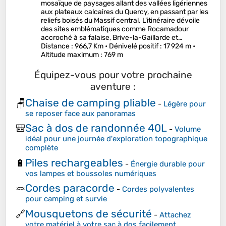
mosaïque de paysages allant des vallées ligériennes
aux plateaux calcaires du Quercy, en passant par les
reliefs boisés du Massif central. L’itinéraire dévoile
des sites emblématiques comme Rocamadour
accroché à sa falaise, Brive-la-Gaillarde et…
Distance
: 966,7 Km •
Dénivelé positif
: 17 924 m •
Altitude maximum
: 769 m
Équipez-vous pour votre prochaine
aventure :
Chaise de camping pliable
🪑
-
Légère pour
se reposer face aux panoramas
Sac à dos de randonnée 40L
🎒
-
Volume
idéal pour une journée d'exploration topographique
complète
Piles rechargeables
🔋
-
Énergie durable pour
vos lampes et boussoles numériques
Cordes paracorde
🪢
-
Cordes polyvalentes
pour camping et survie
Mousquetons de sécurité
🔗
-
Attachez
votre matériel à votre sac à dos facilement