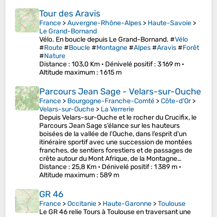
Tour des Aravis
France
>
Auvergne-Rhône-Alpes
>
Haute-Savoie
>
Le Grand-Bornand
Vélo. En boucle depuis Le Grand-Bornand. #
Vélo
#
Route
#
Boucle
#
Montagne
#
Alpes
#
Aravis
#
Forêt
#
Nature
Distance
: 103,0 Km •
Dénivelé positif
: 3 169 m •
Altitude maximum
: 1 615 m
Parcours Jean Sage - Velars-sur-Ouche
France
>
Bourgogne-Franche-Comté
>
Côte-d'Or
>
Velars-sur-Ouche
>
La Verrerie
Depuis Velars-sur-Ouche et le rocher du Crucifix, le
Parcours Jean Sage s’élance sur les hauteurs
boisées de la vallée de l’Ouche, dans l’esprit d’un
itinéraire sportif avec une succession de montées
franches, de sentiers forestiers et de passages de
crête autour du Mont Afrique, de la Montagne…
Distance
: 25,8 Km •
Dénivelé positif
: 1 389 m •
Altitude maximum
: 589 m
GR 46
France
>
Occitanie
>
Haute-Garonne
>
Toulouse
Le GR 46 relie Tours à Toulouse en traversant une