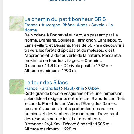
Le chemin du petit bonheur GR 5
France
>
Auvergne-Rhône-Alpes
>
Savoie
>
La
Norma
De Modane à Bonneval sur Arc, en passant par La
Norma, Bramans, Sollières, Termignon, Lanslebourg,
Lanslevillard et Bessans. Près de 50 km à découvrir à
travers les forêts d'épicéas et de mélèzes: c'est
l'approche et la découverte de la nature. Passant à
proximité de tous les villages, le Chemin…
Distance
: 44,8 Km •
Dénivelé positif
: 1 787 m •
Altitude maximum
: 1 790 m
Le tour des 5 lacs
France
>
Grand Est
>
Haut-Rhin
>
Orbey
Cette grande boucle vosgienne offre une immersion
splendide et exigeante entre le Lac Blanc, le Lac Noir,
le Lac du Forlet, le Lac Vert et l’Étang des Dames,
tous reliés par des forêts profondes, des vallons
humides et des sentiers de montagne. Traversant
des réserves naturelles et alternant entre…
Distance
: 26,4 Km •
Dénivelé positif
: 1 503 m •
Altitude maximum
: 1 298 m