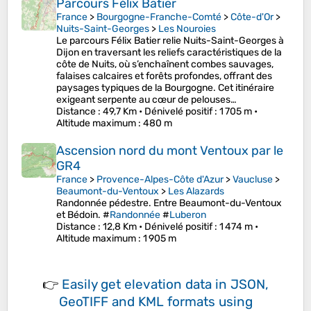
Parcours Félix Batier
France
>
Bourgogne-Franche-Comté
>
Côte-d'Or
>
Nuits-Saint-Georges
>
Les Nouroies
Le parcours Félix Batier relie Nuits-Saint-Georges à
Dijon en traversant les reliefs caractéristiques de la
côte de Nuits, où s’enchaînent combes sauvages,
falaises calcaires et forêts profondes, offrant des
paysages typiques de la Bourgogne. Cet itinéraire
exigeant serpente au cœur de pelouses…
Distance
: 49,7 Km •
Dénivelé positif
: 1 705 m •
Altitude maximum
: 480 m
Ascension nord du mont Ventoux par le
GR4
France
>
Provence-Alpes-Côte d'Azur
>
Vaucluse
>
Beaumont-du-Ventoux
>
Les Alazards
Randonnée pédestre. Entre Beaumont-du-Ventoux
et Bédoin. #
Randonnée
#
Luberon
Distance
: 12,8 Km •
Dénivelé positif
: 1 474 m •
Altitude maximum
: 1 905 m
👉
Easily
get elevation data in JSON,
GeoTIFF and KML formats
using