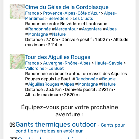
Cime du Gélas de la Gordolasque
France
>
Provence-Alpes-Côte d'Azur
>
Alpes-
Maritimes
>
Belvédère
>
Les Cluots
Randonnée entre Belvédère et Lantosque.
#
Randonnée
#
Mercantour
#
Argentera
#
Alpes
#
Montagne
#
Nature
Distance
: 7,7 Km •
Dénivelé positif
: 1 502 m •
Altitude
maximum
: 3 114 m
Tour des Aiguilles Rouges
France
>
Auvergne-Rhône-Alpes
>
Haute-Savoie
>
Vallorcine
>
Le Buet
Randonnée en boucle autour du massif des Aiguilles
Rouges depuis Le Buet. #
Randonnée
#
Boucle
#
AiguillesRouges
#
Alpes
#
Montagne
#
Nature
Distance
: 35,5 Km •
Dénivelé positif
: 2 921 m •
Altitude maximum
: 2 520 m
Équipez-vous pour votre prochaine
aventure :
Gants thermiques outdoor
🧤
-
Gants pour
conditions froides en extérieur