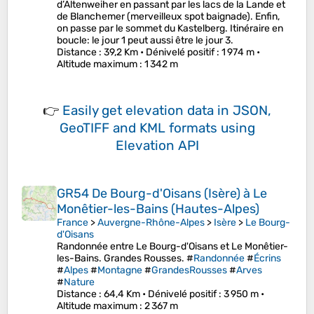
d’Altenweiher en passant par les lacs de la Lande et
de Blanchemer (merveilleux spot baignade). Enfin,
on passe par le sommet du Kastelberg. Itinéraire en
boucle: le jour 1 peut aussi être le jour 3.
Distance
: 39,2 Km •
Dénivelé positif
: 1 974 m •
Altitude maximum
: 1 342 m
👉
Easily
get elevation data in JSON,
GeoTIFF and KML formats
using
Elevation API
GR54 De Bourg-d'Oisans (Isère) à Le
Monêtier-les-Bains (Hautes-Alpes)
France
>
Auvergne-Rhône-Alpes
>
Isère
>
Le Bourg-
d'Oisans
Randonnée entre Le Bourg-d'Oisans et Le Monêtier-
les-Bains. Grandes Rousses. #
Randonnée
#
Écrins
#
Alpes
#
Montagne
#
GrandesRousses
#
Arves
#
Nature
Distance
: 64,4 Km •
Dénivelé positif
: 3 950 m •
Altitude maximum
: 2 367 m