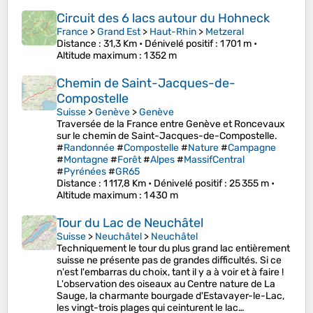
Circuit des 6 lacs autour du Hohneck
France
>
Grand Est
>
Haut-Rhin
>
Metzeral
Distance
: 31,3 Km •
Dénivelé positif
: 1 701 m •
Altitude maximum
: 1 352 m
Chemin de Saint-Jacques-de-
Compostelle
Suisse
>
Genève
>
Genève
Traversée de la France entre Genève et Roncevaux
sur le chemin de Saint-Jacques-de-Compostelle.
#
Randonnée
#
Compostelle
#
Nature
#
Campagne
#
Montagne
#
Forêt
#
Alpes
#
MassifCentral
#
Pyrénées
#
GR65
Distance
: 1 117,8 Km •
Dénivelé positif
: 25 355 m •
Altitude maximum
: 1 430 m
Tour du Lac de Neuchâtel
Suisse
>
Neuchâtel
>
Neuchâtel
Techniquement le tour du plus grand lac entièrement
suisse ne présente pas de grandes difficultés. Si ce
n'est l'embarras du choix, tant il y a à voir et à faire !
L'observation des oiseaux au Centre nature de La
Sauge, la charmante bourgade d'Estavayer-le-Lac,
les vingt-trois plages qui ceinturent le lac…