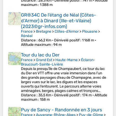
Distance
: 28,3 Km •
Dénivelé positif
: 747 m •
Altitude
maximum
: 1 388 m
GR®34C De l'étang de Néal (Côtes-
d'Armor) à Dinard (Ille-et-Vilaine)
(2023©gr-infos.com)
France
>
Bretagne
>
Côtes-d'Armor
>
Plouasne
>
Rénéal
Distance
: 66,2 Km •
Dénivelé positif
: 1 168 m •
Altitude maximum
: 94 m
Tour du lac du Der
France
>
Grand Est
>
Haute-Marne
>
Éclaron-
Braucourt-Sainte-Livière
Depuis la presqu’île de Champaubert, ce tour du lac
du Der en VTT offre une vraie immersion dans l’un
des grands paysages d’eau de Champagne, avec de
larges vues sur le lac, les digues et les espaces
ouverts qui l’entourent. Le parcours alterne voies
aménagées, berges, plages calmes et tronçons…
Distance
: 35,5 Km •
Dénivelé positif
: 174 m •
Altitude
maximum
: 158 m
Puy de Sancy - Randonnée en 3 jours
France
>
Auvergne-Rhône-Alpes
>
Puy-de-Dôme
>