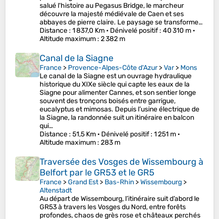
salué l'histoire au Pegasus Bridge, le marcheur
découvre la majesté médiévale de Caen et ses
abbayes de pierre claire. Le paysage se transforme…
Distance
: 1 837,0 Km •
Dénivelé positif
: 40 310 m •
Altitude maximum
: 2 382 m
Canal de la Siagne
France
>
Provence-Alpes-Côte d'Azur
>
Var
>
Mons
Le canal de la Siagne est un ouvrage hydraulique
historique du XIXe siècle qui capte les eaux de la
Siagne pour alimenter Cannes, et son sentier longe
souvent des tronçons boisés entre garrigue,
eucalyptus et mimosas. Depuis l’usine électrique de
la Siagne, la randonnée suit un itinéraire en balcon
qui…
Distance
: 51,5 Km •
Dénivelé positif
: 1 251 m •
Altitude maximum
: 283 m
Traversée des Vosges de Wissembourg à
Belfort par le GR53 et le GR5
France
>
Grand Est
>
Bas-Rhin
>
Wissembourg
>
Altenstadt
Au départ de Wissembourg, l’itinéraire suit d’abord le
GR53 à travers les Vosges du Nord, entre forêts
profondes, chaos de grès rose et châteaux perchés