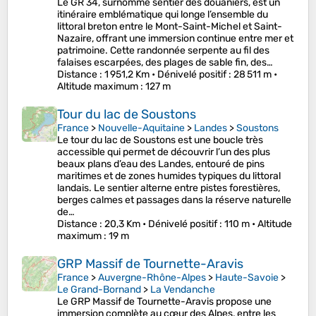
Le GR 34, surnommé sentier des douaniers, est un
itinéraire emblématique qui longe l’ensemble du
littoral breton entre le Mont-Saint-Michel et Saint-
Nazaire, offrant une immersion continue entre mer et
patrimoine. Cette randonnée serpente au fil des
falaises escarpées, des plages de sable fin, des…
Distance
: 1 951,2 Km •
Dénivelé positif
: 28 511 m •
Altitude maximum
: 127 m
Tour du lac de Soustons
France
>
Nouvelle-Aquitaine
>
Landes
>
Soustons
Le tour du lac de Soustons est une boucle très
accessible qui permet de découvrir l’un des plus
beaux plans d’eau des Landes, entouré de pins
maritimes et de zones humides typiques du littoral
landais. Le sentier alterne entre pistes forestières,
berges calmes et passages dans la réserve naturelle
de…
Distance
: 20,3 Km •
Dénivelé positif
: 110 m •
Altitude
maximum
: 19 m
GRP Massif de Tournette-Aravis
France
>
Auvergne-Rhône-Alpes
>
Haute-Savoie
>
Le Grand-Bornand
>
La Vendanche
Le GRP Massif de Tournette-Aravis propose une
immersion complète au cœur des Alpes, entre les