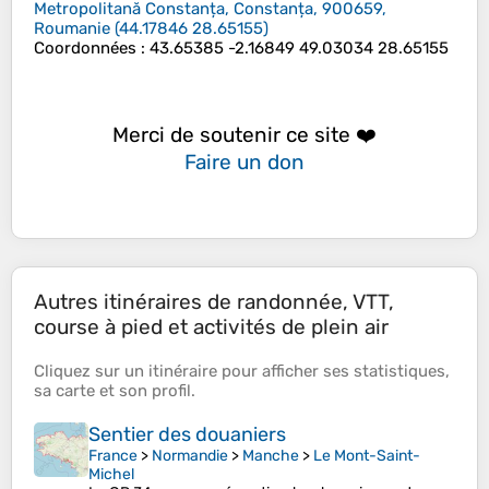
Metropolitană Constanța, Constanța, 900659,
Roumanie
(
44.17846
28.65155
)
Coordonnées
:
43.65385 -2.16849 49.03034 28.65155
Merci de soutenir ce site ❤️
Faire un don
Autres itinéraires de randonnée, VTT,
course à pied et activités de plein air
Cliquez sur un
itinéraire
pour afficher ses
statistiques
,
sa
carte
et son
profil
.
Sentier des douaniers
France
>
Normandie
>
Manche
>
Le Mont-Saint-
Michel