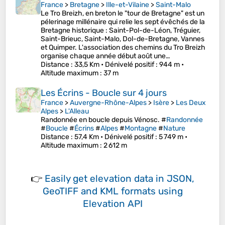
France
>
Bretagne
>
Ille-et-Vilaine
>
Saint-Malo
Le Tro Breizh, en breton le "tour de Bretagne" est un
pélerinage millénaire qui relie les sept évêchés de la
Bretagne historique : Saint-Pol-de-Léon, Tréguier,
Saint-Brieuc, Saint-Malo, Dol-de-Bretagne, Vannes
et Quimper. L'association des chemins du Tro Breizh
organise chaque année début août une…
Distance
: 33,5 Km •
Dénivelé positif
: 944 m •
Altitude maximum
: 37 m
Les Écrins - Boucle sur 4 jours
France
>
Auvergne-Rhône-Alpes
>
Isère
>
Les Deux
Alpes
>
L'Alleau
Randonnée en boucle depuis Vénosc. #
Randonnée
#
Boucle
#
Écrins
#
Alpes
#
Montagne
#
Nature
Distance
: 57,4 Km •
Dénivelé positif
: 5 749 m •
Altitude maximum
: 2 612 m
👉
Easily
get elevation data in JSON,
GeoTIFF and KML formats
using
Elevation API