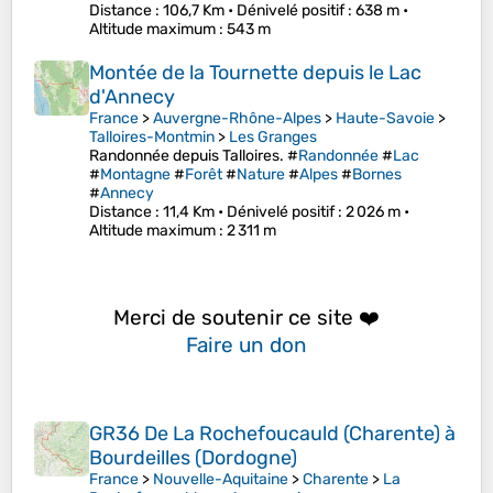
Distance
: 106,7 Km •
Dénivelé positif
: 638 m •
Altitude maximum
: 543 m
Montée de la Tournette depuis le Lac
d'Annecy
France
>
Auvergne-Rhône-Alpes
>
Haute-Savoie
>
Talloires-Montmin
>
Les Granges
Randonnée depuis Talloires. #
Randonnée
#
Lac
#
Montagne
#
Forêt
#
Nature
#
Alpes
#
Bornes
#
Annecy
Distance
: 11,4 Km •
Dénivelé positif
: 2 026 m •
Altitude maximum
: 2 311 m
Merci de soutenir ce site ❤️
Faire un don
GR36 De La Rochefoucauld (Charente) à
Bourdeilles (Dordogne)
France
>
Nouvelle-Aquitaine
>
Charente
>
La