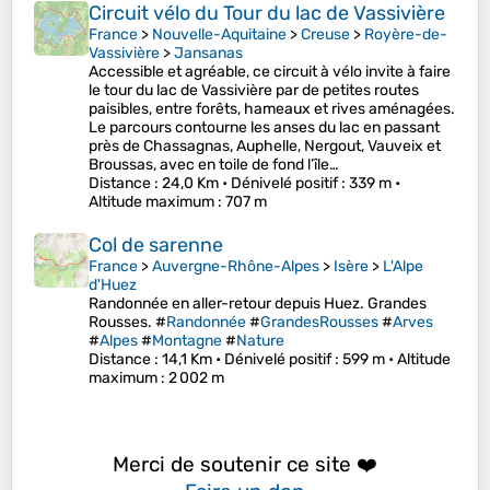
Circuit vélo du Tour du lac de Vassivière
France
>
Nouvelle-Aquitaine
>
Creuse
>
Royère-de-
Vassivière
>
Jansanas
Accessible et agréable, ce circuit à vélo invite à faire
le tour du lac de Vassivière par de petites routes
paisibles, entre forêts, hameaux et rives aménagées.
Le parcours contourne les anses du lac en passant
près de Chassagnas, Auphelle, Nergout, Vauveix et
Broussas, avec en toile de fond l’île…
Distance
: 24,0 Km •
Dénivelé positif
: 339 m •
Altitude maximum
: 707 m
Col de sarenne
France
>
Auvergne-Rhône-Alpes
>
Isère
>
L'Alpe
d'Huez
Randonnée en aller-retour depuis Huez. Grandes
Rousses. #
Randonnée
#
GrandesRousses
#
Arves
#
Alpes
#
Montagne
#
Nature
Distance
: 14,1 Km •
Dénivelé positif
: 599 m •
Altitude
maximum
: 2 002 m
Merci de soutenir ce site ❤️