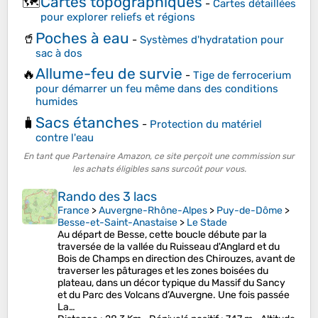
Cartes topographiques
🗺️
-
Cartes détaillées
pour explorer reliefs et régions
Poches à eau
🥤
-
Systèmes d'hydratation pour
sac à dos
Allume-feu de survie
🔥
-
Tige de ferrocerium
pour démarrer un feu même dans des conditions
humides
Sacs étanches
🧳
-
Protection du matériel
contre l'eau
En tant que Partenaire Amazon, ce site perçoit une commission sur
les achats éligibles sans surcoût pour vous.
Rando des 3 lacs
France
>
Auvergne-Rhône-Alpes
>
Puy-de-Dôme
>
Besse-et-Saint-Anastaise
>
Le Stade
Au départ de Besse, cette boucle débute par la
traversée de la vallée du Ruisseau d'Anglard et du
Bois de Champs en direction des Chirouzes, avant de
traverser les pâturages et les zones boisées du
plateau, dans un décor typique du Massif du Sancy
et du Parc des Volcans d’Auvergne. Une fois passée
La…