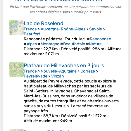
En tant que Partenaire Amazon, ce site perçoit une commission sur
les achats éligibles sans surcoût pour vous.
Lac de Roselend
France
>
Auvergne-Rhône-Alpes
>
Savoie
>
Beaufort
Randonnée pédestre. Tour du lac. #
Randonnée
#
Alpes
#
Montagne
#
Beaufortain
#
Nature
Distance
: 22,7 Km •
Dénivelé positif
: 986 m •
Altitude
maximum
: 2 071 m
Plateau de Millevaches en 3 jours
France
>
Nouvelle-Aquitaine
>
Corrèze
>
Peyrelevade
>
Vinzan
Au départ de Peyrelevade, cette boucle explore le
haut plateau de Millevaches par les secteurs de
Saint-Setiers, Millevaches, Chavanac et Saint-
Merd-les-Oussines, dans un décor de villages de
granite, de routes tranquilles et de chemins ouverts
sur les puys du Limousin. Le tracé traverse un
paysage très…
Distance
: 58,7 Km •
Dénivelé positif
: 1 272 m •
Altitude maximum
: 949 m