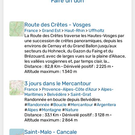
Faire un don
Route des Crêtes - Vosges
France
>
Grand Est
>
Haut-Rhin
>
Uffholtz
La Route des Crêtes traverse les Hautes-Vosges par
une succession de crêtes panoramiques, depuis les
environs de Cernay et du Grand Ballon jusqu’aux
secteurs du Hohneck, du Gazon du Faing et du
Brézouard, avec de larges vues sur la plaine d’Alsace,
les vallées vosgiennes et, par temps clair, la…
Distance
: 82,8 Km •
Dénivelé positif
: 2 225 m •
Altitude maximum
: 1 340 m
3 jours dans le Mercantour
France
>
Provence-Alpes-Côte d'Azur
>
Alpes-
Maritimes
>
Belvédère
>
Saint-Grat
Randonnée en boucle depuis Belvédère.
#
Randonnée
#
Boucle
#
Mercantour
#
Argentera
#
Alpes
#
Montagne
#
Nature
Distance
: 33,1 Km •
Dénivelé positif
: 3 128 m •
Altitude maximum
: 2 864 m
Saint-Malo - Cancale