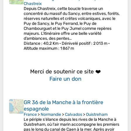
Chastreix
Depuis Chastreix, cette boucle traverse un
concentré du massif du Sancy, entre estives, forêts,
réserves naturelles et crêtes volcaniques, avec le
Puy de Sancy, le Puy Ferrand, le Puy de
Chambourguet et le Puy Jumel comme repères
majeurs. L’itinéraire offre une belle variété
d’ambiances, des pentes…
Distance
: 40,2 Km •
Dénivelé positif
: 2 013 m •
Altitude maximum
: 1 867 m
Merci de soutenir ce site ❤️
Faire un don
GR 36 de la Manche à la frontière
espagnole
France
>
Normandie
>
Calvados
>
Ouistreham
Le périple s'élance depuis les rives de la Manche à
Ouistreham, où l'air marin accompagne les premiers
pas le long du canal de Caen à la mer. Après avoir