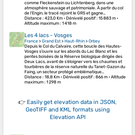
comme Fleckenstein ou Lichtenberg, dans une
atmosphère sauvage et patrimoniale. À partir du col
de l’Engin, le tracé rejoint le GR5 et gagne…
Distance
: 423,0 Km •
Dénivelé positif
: 15 883 m •
Altitude maximum
: 1 418 m
Les 4 lacs - Vosges
France
>
Grand Est
>
Haut-Rhin
>
Orbey
Depuis le Col du Calvaire, cette boucle des Hautes-
Vosges s’ouvre sur les abords du Lac Blanc et les
pentes boisées de la Réserve biologique dirigée des
Deux Lacs, avant de s’éloigner vers les chaumes et
tourbières de la réserve naturelle du Tanet-Gazon du
Faing, un secteur protégé emblématique…
Distance
: 18,8 Km •
Dénivelé positif
: 866 m •
Altitude
maximum
: 1 298 m
👉
Easily
get elevation data in JSON,
GeoTIFF and KML formats
using
Elevation API