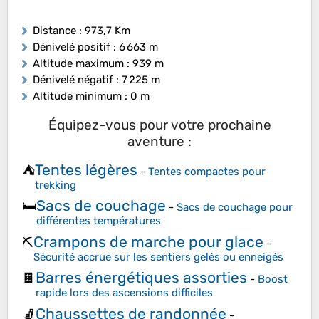
Distance
: 973,7 Km
Dénivelé positif
: 6 663 m
Altitude maximum
: 939 m
Dénivelé négatif
: 7 225 m
Altitude minimum
: 0 m
Équipez-vous pour votre prochaine
aventure :
Tentes légères
⛺
-
Tentes compactes pour
trekking
Sacs de couchage
🛏️
-
Sacs de couchage pour
différentes températures
Crampons de marche pour glace
⛏️
-
Sécurité accrue sur les sentiers gelés ou enneigés
Barres énergétiques assorties
🍫
-
Boost
rapide lors des ascensions difficiles
Chaussettes de randonnée
🧦
-