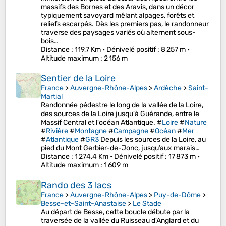
massifs des Bornes et des Aravis, dans un décor
typiquement savoyard mêlant alpages, forêts et
reliefs escarpés. Dès les premiers pas, le randonneur
traverse des paysages variés où alternent sous-
bois…
Distance
: 119,7 Km •
Dénivelé positif
: 8 257 m •
Altitude maximum
: 2 156 m
Sentier de la Loire
France
>
Auvergne-Rhône-Alpes
>
Ardèche
>
Saint-
Martial
Randonnée pédestre le long de la vallée de la Loire,
des sources de la Loire jusqu'à Guérande, entre le
Massif Central et l'océan Atlantique. #
Loire
#
Nature
#
Rivière
#
Montagne
#
Campagne
#
Océan
#
Mer
#
Atlantique
#
GR3
Depuis les sources de la Loire, au
pied du Mont Gerbier-de-Jonc, jusqu’aux marais…
Distance
: 1 274,4 Km •
Dénivelé positif
: 17 873 m •
Altitude maximum
: 1 609 m
Rando des 3 lacs
France
>
Auvergne-Rhône-Alpes
>
Puy-de-Dôme
>
Besse-et-Saint-Anastaise
>
Le Stade
Au départ de Besse, cette boucle débute par la
traversée de la vallée du Ruisseau d'Anglard et du