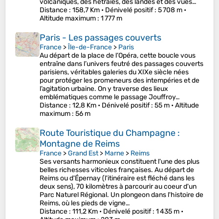
volcaniques, des hêtraies, des landes et des vues…
Distance
: 158,7 Km •
Dénivelé positif
: 5 708 m •
Altitude maximum
: 1 777 m
Paris - Les passages couverts
France
>
Île-de-France
>
Paris
Au départ de la place de l’Opéra, cette boucle vous
entraîne dans l’univers feutré des passages couverts
parisiens, véritables galeries du XIXe siècle nées
pour protéger les promeneurs des intempéries et de
l’agitation urbaine. On y traverse des lieux
emblématiques comme le passage Jouffroy…
Distance
: 12,8 Km •
Dénivelé positif
: 55 m •
Altitude
maximum
: 56 m
Route Touristique du Champagne :
Montagne de Reims
France
>
Grand Est
>
Marne
>
Reims
Ses versants harmonieux constituent l'une des plus
belles richesses viticoles françaises. Au départ de
Reims ou d'Épernay (l'itinéraire est fléché dans les
deux sens), 70 kilomètres à parcourir au coeur d'un
Parc Naturel Régional. Un plongeon dans l'histoire de
Reims, où les pieds de vigne…
Distance
: 111,2 Km •
Dénivelé positif
: 1 435 m •