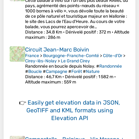
Cette balade à vélo sur l’un des plus beaux RAVeL du
pays, agrémenté des points-nœuds du réseau «
1000 bornes à vélo », vous dévoile toute la beauté
de ce pôle naturel et touristique majeur en Wallonie :
le site des Lacs de l'Eau d'Heure. Au cours de votre
balade, vous pourrez apercevoir de…
Distance
: 34,8 Km •
Dénivelé positif
: 372 m •
Altitude
maximum
: 286 m
Circuit Jean-Marc Boivin
France
>
Bourgogne-Franche-Comté
>
Côte-d'Or
>
Cirey-lès-Nolay
>
Le Grand Cirey
Randonnée en boucle depuis Nolay. #
Randonnée
#
Boucle
#
Campagne
#
Forêt
#
Nature
Distance
: 46,7 Km •
Dénivelé positif
: 1 582 m •
Altitude maximum
: 559 m
👉
Easily
get elevation data in JSON,
GeoTIFF and KML formats
using
Elevation API