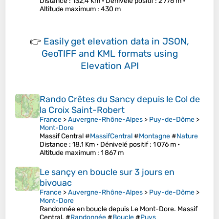
Distance
: 132,4 Km •
Dénivelé positif
: 2 776 m •
Altitude maximum
: 430 m
👉
Easily
get elevation data in JSON,
GeoTIFF and KML formats
using
Elevation API
Rando Crêtes du Sancy depuis le Col de
la Croix Saint-Robert
France
>
Auvergne-Rhône-Alpes
>
Puy-de-Dôme
>
Mont-Dore
Massif Central #
MassifCentral
#
Montagne
#
Nature
Distance
: 18,1 Km •
Dénivelé positif
: 1 076 m •
Altitude maximum
: 1 867 m
Le sançy en boucle sur 3 jours en
bivouac
France
>
Auvergne-Rhône-Alpes
>
Puy-de-Dôme
>
Mont-Dore
Randonnée en boucle depuis Le Mont-Dore. Massif
Central. #
Randonnée
#
Boucle
#
Puys