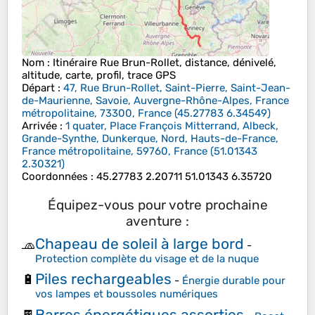
Nom
: Itinéraire Rue Brun-Rollet, distance, dénivelé,
altitude, carte, profil, trace GPS
Départ
:
47, Rue Brun-Rollet, Saint-Pierre, Saint-Jean-
de-Maurienne, Savoie, Auvergne-Rhône-Alpes, France
métropolitaine, 73300, France
(
45.27783
6.34549
)
Arrivée
:
1 quater, Place François Mitterrand, Albeck,
Grande-Synthe, Dunkerque, Nord, Hauts-de-France,
France métropolitaine, 59760, France
(
51.01343
2.30321
)
Coordonnées
:
45.27783 2.20711 51.01343 6.35720
Équipez-vous pour votre prochaine
aventure :
Chapeau de soleil à large bord
🧢
-
Protection complète du visage et de la nuque
Piles rechargeables
🔋
-
Énergie durable pour
vos lampes et boussoles numériques
Barres énergétiques assorties