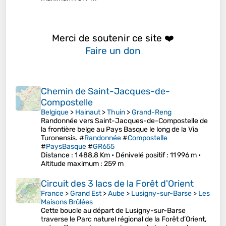
Merci de soutenir ce site ❤️
Faire un don
Chemin de Saint-Jacques-de-
Compostelle
Belgique
>
Hainaut
>
Thuin
>
Grand-Reng
Randonnée vers Saint-Jacques-de-Compostelle de
la frontière belge au Pays Basque le long de la Via
Turonensis. #
Randonnée
#
Compostelle
#
PaysBasque
#
GR655
Distance
: 1 488,8 Km •
Dénivelé positif
: 11 996 m •
Altitude maximum
: 259 m
Circuit des 3 lacs de la Forêt d'Orient
France
>
Grand Est
>
Aube
>
Lusigny-sur-Barse
>
Les
Maisons Brûlées
Cette boucle au départ de Lusigny-sur-Barse
traverse le Parc naturel régional de la Forêt d’Orient,