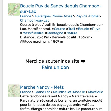
Boucle Puy de Sancy depuis Chambon-
sur-Lac
France
>
Auvergne-Rhône-Alpes
>
Puy-de-Dôme
>
Chambon-sur-Lac
Course à pied / trail. En boucle depuis Chambon-sur-
Lac. Massif central. #
Course
#
Trail
#
Boucle
#
Puys
#
MassifCentral
#
Montagne
#
Nature
Distance
: 25,6 Km •
Dénivelé positif
: 1 369 m •
Altitude maximum
: 1 869 m
Merci de soutenir ce site ❤️
Faire un don
Marche Nancy - Metz
France
>
Grand Est
>
Meurthe-et-Moselle
>
Maxéville
Cette randonnée reliant Nancy à Metz traverse le
Parc naturel régional de Lorraine, un territoire réputé
pour la richesse de ses paysages entre vallées,
forêts, étangs et prairies naturelles. Le parcours suit