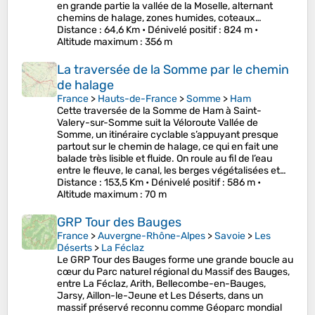
en grande partie la vallée de la Moselle, alternant
chemins de halage, zones humides, coteaux…
Distance
: 64,6 Km •
Dénivelé positif
: 824 m •
Altitude maximum
: 356 m
La traversée de la Somme par le chemin
de halage
France
>
Hauts-de-France
>
Somme
>
Ham
Cette traversée de la Somme de Ham à Saint-
Valery-sur-Somme suit la Véloroute Vallée de
Somme, un itinéraire cyclable s’appuyant presque
partout sur le chemin de halage, ce qui en fait une
balade très lisible et fluide. On roule au fil de l’eau
entre le fleuve, le canal, les berges végétalisées et…
Distance
: 153,5 Km •
Dénivelé positif
: 586 m •
Altitude maximum
: 70 m
GRP Tour des Bauges
France
>
Auvergne-Rhône-Alpes
>
Savoie
>
Les
Déserts
>
La Féclaz
Le GRP Tour des Bauges forme une grande boucle au
cœur du Parc naturel régional du Massif des Bauges,
entre La Féclaz, Arith, Bellecombe-en-Bauges,
Jarsy, Aillon-le-Jeune et Les Déserts, dans un
massif préservé reconnu comme Géoparc mondial