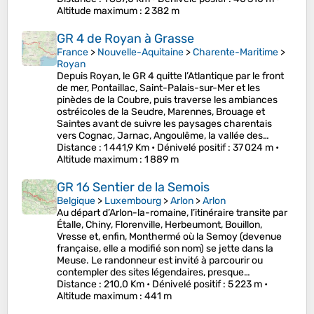
Altitude maximum
: 2 382 m
GR 4 de Royan à Grasse
France
>
Nouvelle-Aquitaine
>
Charente-Maritime
>
Royan
Depuis Royan, le GR 4 quitte l’Atlantique par le front
de mer, Pontaillac, Saint-Palais-sur-Mer et les
pinèdes de la Coubre, puis traverse les ambiances
ostréicoles de la Seudre, Marennes, Brouage et
Saintes avant de suivre les paysages charentais
vers Cognac, Jarnac, Angoulême, la vallée des…
Distance
: 1 441,9 Km •
Dénivelé positif
: 37 024 m •
Altitude maximum
: 1 889 m
GR 16 Sentier de la Semois
Belgique
>
Luxembourg
>
Arlon
>
Arlon
Au départ d’Arlon-la-romaine, l’itinéraire transite par
Étalle, Chiny, Florenville, Herbeumont, Bouillon,
Vresse et, enfin, Monthermé où la Semoy (devenue
française, elle a modifié son nom) se jette dans la
Meuse. Le randonneur est invité à parcourir ou
contempler des sites légendaires, presque…
Distance
: 210,0 Km •
Dénivelé positif
: 5 223 m •
Altitude maximum
: 441 m