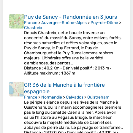
Puy de Sancy - Randonnée en 3 jours
France
>
Auvergne-Rhône-Alpes
>
Puy-de-Dôme
>
Chastreix
Depuis Chastreix, cette boucle traverse un
concentré du massif du Sancy, entre estives, forêts,
réserves naturelles et crêtes volcaniques, avec le
Puy de Sancy, le Puy Ferrand, le Puy de
Chambourguet et le Puy Jumel comme repères
majeurs. L’itinéraire offre une belle variété
d’ambiances, des pentes…
Distance
: 40,2 Km •
Dénivelé positif
: 2 013 m •
Altitude maximum
: 1 867 m
GR 36 de la Manche à la frontière
espagnole
France
>
Normandie
>
Calvados
>
Ouistreham
Le périple s'élance depuis les rives de la Manche à
Ouistreham, où l'air marin accompagne les premiers
pas le long du canal de Caen à la mer. Après avoir
salué l'histoire au Pegasus Bridge, le marcheur
découvre la majesté médiévale de Caen et ses
abbayes de pierre claire. Le paysage se transforme…
Distance
: 1 837,0 Km •
Dénivelé positif
: 40 310 m •