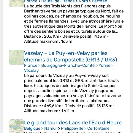
France
>
Hauts-de-France
>
Nord
>
Berthen
La boucle des Trois Monts des Flandres depuis
Berthen traverse un paysage typique du Nord, fait de
collines douces, de champs de houblon, de moulins
et de fermes flamandes, avec une atmosphère rurale
très authentique des Monts de Flandre. Le Mont Noir
offre des sentiers boisés et culturels autour de la…
Distance
: 20,6 Km •
Dénivelé positif
: 433 m •
Altitude maximum
: 165 m
Vézelay – Le Puy-en-Velay par les
chemins de Compostelle (GR13 / GR3)
France
>
Bourgogne-Franche-Comté
>
Yonne
>
Vézelay
Le parcours de Vézelay au Puy-en-Velay suit
principalement les GR13 et GR3, reliant deux hauts
lieux historiques du pèlerinage de Saint-Jacques,
depuis la colline spirituelle de Vézelay jusqu’aux
paysages volcaniques du Velay. L’itinéraire traverse
une grande diversité de territoires : plateaux…
Distance
: 469,6 Km •
Dénivelé positif
: 13 123 m •
Altitude maximum
: 1 611 m
Le grand tour des Lacs de l'Eau d'Heure
Belgique
>
Namur
>
Philippeville
>
Cerfontaine