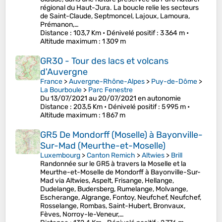
régional du Haut-Jura. La boucle relie les secteurs
de Saint-Claude, Septmoncel, Lajoux, Lamoura,
Prémanon,…
Distance
: 103,7 Km •
Dénivelé positif
: 3 364 m •
Altitude maximum
: 1 309 m
GR30 - Tour des lacs et volcans
d'Auvergne
France
>
Auvergne-Rhône-Alpes
>
Puy-de-Dôme
>
La Bourboule
>
Parc Fenestre
Du 13/07/2021 au 20/07/2021 en autonomie
Distance
: 203,5 Km •
Dénivelé positif
: 5 995 m •
Altitude maximum
: 1 867 m
GR5 De Mondorff (Moselle) à Bayonville-
Sur-Mad (Meurthe-et-Moselle)
Luxembourg
>
Canton Remich
>
Altwies
>
Brill
Randonnée sur le GR5 à travers la Moselle et la
Meurthe-et-Moselle de Mondorff à Bayonville-Sur-
Mad via Altwies, Aspelt, Frisange, Hellange,
Dudelange, Budersberg, Rumelange, Molvange,
Escherange, Algrange, Fontoy, Neufchef, Neufchef,
Rosselange, Rombas, Saint-Hubert, Bronvaux,
Fèves, Norroy-le-Veneur,…