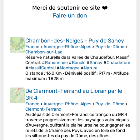
Merci de soutenir ce site ❤️
Faire un don
Chambon-des-Neiges - Puy de Sancy
France
>
Auvergne-Rhône-Alpes
>
Puy-de-Dôme
>
Chambon-sur-Lac
Réserve naturelle de la Vallée de Chaudefour. Massif
Central. #
Randonnée
#
Boucle
#
Sancy
#
Chaudefour
#
MassifCentral
#
Montagne
#
Nature
Distance
: 16,0 Km •
Dénivelé positif
: 917 m •
Altitude
maximum
: 1 828 m
De Clermont-Ferrand au Lioran par le
GR 4
France
>
Auvergne-Rhône-Alpes
>
Puy-de-Dôme
>
Clermont-Ferrand
Au départ de Clermont-Ferrand, ce tronçon du GR 4
traverse progressivement les paysages volcaniques
d’Auvergne, quittant la plaine urbaine pour gagner les
reliefs de la Chaîne des Puys, avec en toile de fond
les silhouettes du puy de Dôme, des cônes