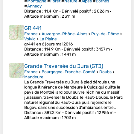
#
Montagne
#
Forêt
#
Nature
#
Alpes
#
Bornes
#
Annecy
Distance
: 11,4 Km •
Dénivelé positif
: 2 026 m •
Altitude maximum
: 2 311 m
GR 441
France
>
Auvergne-Rhône-Alpes
>
Puy-de-Dôme
>
Volvic
>
La Plaine
gr441 en 6 jours mai 2016
Distance
: 114,9 Km •
Dénivelé positif
: 3 157 m •
Altitude maximum
: 1 441 m
Grande Traversée du Jura (GTJ)
France
>
Bourgogne-Franche-Comté
>
Doubs
>
Mandeure
La Grande Traversée du Jura à pied déroule une
longue itinérance de Mandeure à Culoz qui quitte le
pays de Montbéliard pour suivre l’échine du massif
jurassien, traverser le Doubs, le Haut-Doubs, le Parc
naturel régional du Haut-Jura puis rejoindre le
Bugey, dans une succession d’ambiances entre…
Distance
: 387,2 Km •
Dénivelé positif
: 12 956 m •
Altitude maximum
: 1 703 m