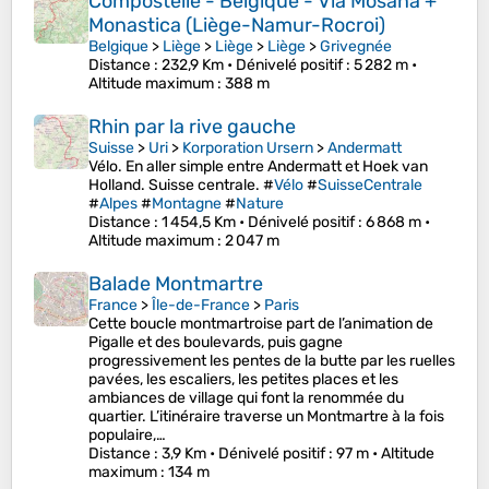
Compostelle - Belgique - Via Mosana +
Monastica (Liège-Namur-Rocroi)
Belgique
>
Liège
>
Liège
>
Liège
>
Grivegnée
Distance
: 232,9 Km •
Dénivelé positif
: 5 282 m •
Altitude maximum
: 388 m
Rhin par la rive gauche
Suisse
>
Uri
>
Korporation Ursern
>
Andermatt
Vélo. En aller simple entre Andermatt et Hoek van
Holland. Suisse centrale. #
Vélo
#
SuisseCentrale
#
Alpes
#
Montagne
#
Nature
Distance
: 1 454,5 Km •
Dénivelé positif
: 6 868 m •
Altitude maximum
: 2 047 m
Balade Montmartre
France
>
Île-de-France
>
Paris
Cette boucle montmartroise part de l’animation de
Pigalle et des boulevards, puis gagne
progressivement les pentes de la butte par les ruelles
pavées, les escaliers, les petites places et les
ambiances de village qui font la renommée du
quartier. L’itinéraire traverse un Montmartre à la fois
populaire,…
Distance
: 3,9 Km •
Dénivelé positif
: 97 m •
Altitude
maximum
: 134 m