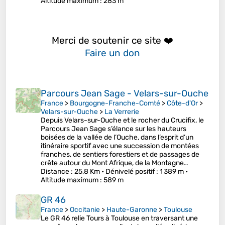
Altitude maximum
: 283 m
Merci de soutenir ce site ❤️
Faire un don
Parcours Jean Sage - Velars-sur-Ouche
France
>
Bourgogne-Franche-Comté
>
Côte-d'Or
>
Velars-sur-Ouche
>
La Verrerie
Depuis Velars-sur-Ouche et le rocher du Crucifix, le
Parcours Jean Sage s’élance sur les hauteurs
boisées de la vallée de l’Ouche, dans l’esprit d’un
itinéraire sportif avec une succession de montées
franches, de sentiers forestiers et de passages de
crête autour du Mont Afrique, de la Montagne…
Distance
: 25,8 Km •
Dénivelé positif
: 1 389 m •
Altitude maximum
: 589 m
GR 46
France
>
Occitanie
>
Haute-Garonne
>
Toulouse
Le GR 46 relie Tours à Toulouse en traversant une