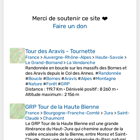
Merci de soutenir ce site ❤️
Faire un don
Tour des Aravis - Tournette
France
>
Auvergne-Rhône-Alpes
>
Haute-Savoie
>
Le Grand-Bornand
>
La Vendanche
Randonnée en boucle sur les massifs des Bornes et
des Aravis depuis le Col des Annes. #
Randonnée
#
Boucle
#
Bornes
#
Aravis
#
Alpes
#
Montagne
#
Nature
#
Forêt
#
GRP
Distance
: 119,7 Km •
Dénivelé positif
: 8 260 m •
Altitude maximum
: 2 156 m
GRP Tour de la Haute Bienne
France
>
Bourgogne-Franche-Comté
>
Jura
>
Saint-
Claude
>
Chaumont
Le GRP Tour de la Haute Bienne est une grande
itinérance du Haut-Jura qui chemine autour de la
vallée encaissée de la Bienne, entre Morez et Saint-
Claude, dans une nature préservée du Parc naturel