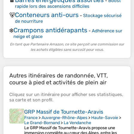
🍫
-
Boost
rapide lors des ascensions difficiles
Conteneurs anti-ours
🐻
-
Stockage sécurisé
de nourriture
Crampons antidérapants
❄️
-
Adhérence sur
neige et glace
En tant que Partenaire Amazon, ce site perçoit une commission sur
les achats éligibles sans surcoût pour vous.
Autres itinéraires de randonnée, VTT,
course à pied et activités de plein air
Cliquez sur un
itinéraire
pour afficher ses
statistiques
,
sa
carte
et son
profil
.
GRP Massif de Tournette-Aravis
France
>
Auvergne-Rhône-Alpes
>
Haute-Savoie
>
Le Grand-Bornand
>
La Vendanche
Le GRP Massif de Tournette-Aravis propose une
immersion complète au cœur des Alpes, entre les