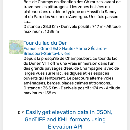
Bois de Champs en direction des Chirouzes, avant de
traverser les pâturages et les zones boisées du
plateau, dans un décor typique du Massif du Sancy
et du Parc des Volcans d’Auvergne. Une fois passée
La…
Distance
: 28,3 Km •
Dénivelé positif
: 747 m •
Altitude
maximum
: 1 388 m
Tour du lac du Der
France
>
Grand Est
>
Haute-Marne
>
Éclaron-
Braucourt-Sainte-Livière
Depuis la presqu’île de Champaubert, ce tour du lac
du Der en VTT offre une vraie immersion dans l’un
des grands paysages d’eau de Champagne, avec de
larges vues sur le lac, les digues et les espaces
ouverts qui l’entourent. Le parcours alterne voies
aménagées, berges, plages calmes et tronçons…
Distance
: 35,5 Km •
Dénivelé positif
: 174 m •
Altitude
maximum
: 158 m
👉
Easily
get elevation data in JSON,
GeoTIFF and KML formats
using
Elevation API