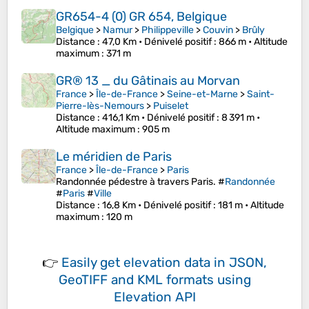
GR654-4 (0) GR 654, Belgique
Belgique
>
Namur
>
Philippeville
>
Couvin
>
Brûly
Distance
: 47,0 Km •
Dénivelé positif
: 866 m •
Altitude
maximum
: 371 m
GR® 13 _ du Gâtinais au Morvan
France
>
Île-de-France
>
Seine-et-Marne
>
Saint-
Pierre-lès-Nemours
>
Puiselet
Distance
: 416,1 Km •
Dénivelé positif
: 8 391 m •
Altitude maximum
: 905 m
Le méridien de Paris
France
>
Île-de-France
>
Paris
Randonnée pédestre à travers Paris. #
Randonnée
#
Paris
#
Ville
Distance
: 16,8 Km •
Dénivelé positif
: 181 m •
Altitude
maximum
: 120 m
👉
Easily
get elevation data in JSON,
GeoTIFF and KML formats
using
Elevation API