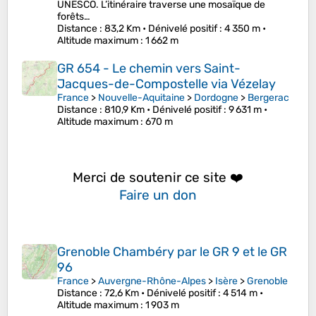
UNESCO. L’itinéraire traverse une mosaïque de
forêts…
Distance
: 83,2 Km •
Dénivelé positif
: 4 350 m •
Altitude maximum
: 1 662 m
GR 654 - Le chemin vers Saint-
Jacques-de-Compostelle via Vézelay
France
>
Nouvelle-Aquitaine
>
Dordogne
>
Bergerac
Distance
: 810,9 Km •
Dénivelé positif
: 9 631 m •
Altitude maximum
: 670 m
Merci de soutenir ce site ❤️
Faire un don
Grenoble Chambéry par le GR 9 et le GR
96
France
>
Auvergne-Rhône-Alpes
>
Isère
>
Grenoble
Distance
: 72,6 Km •
Dénivelé positif
: 4 514 m •
Altitude maximum
: 1 903 m