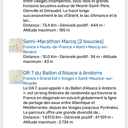
entre villages champenois, sous-bois et grands
horizons lacustres autour de Mesnil-Saint-Père,
Dienville et Géraudot. Le tracé longe
successivement le lac d’Orient, le lac d'Amance et le
lac…
Distance
: 73,4 Km •
Dénivelé positif
: 444 m •
Altitude maximum
: 185 m
Semi-Marathon Marcq (2 boucles)
France
>
Hauts-de-France
>
Nord
>
Marcq-en-
Barœul
Distance
: 10,0 Km •
Dénivelé positif
: 34 m •
Altitude
maximum
: 43 m
GR 7 du Ballon d’Alsace à Andorre
France
>
Grand Est
>
Vosges
>
Saint-Maurice-sur-
Moselle
Le GR 7, aussi appelé « du Ballon d’Alsace à Andorre
», est un long itinéraire de randonnée qui traverse la
France en diagonale en suivant globalement la ligne
de partage des eaux entre Atlantique et
Méditerranée, depuis les Vosges jusqu’aux Pyrénées.
Le parcours offre une grande diversité de…
Distance
: 1 437,0 Km •
Dénivelé positif
: 41 109 m •
Altitude maximum
: 2 734 m