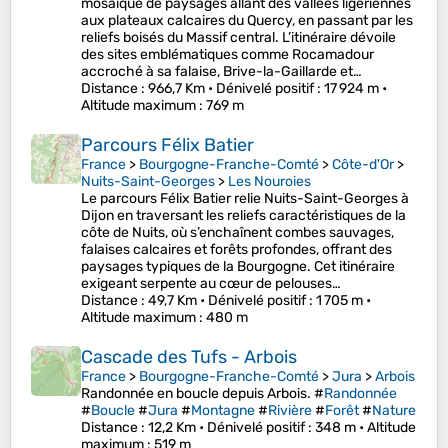
mosaïque de paysages allant des vallées ligériennes
aux plateaux calcaires du Quercy, en passant par les
reliefs boisés du Massif central. L’itinéraire dévoile
des sites emblématiques comme Rocamadour
accroché à sa falaise, Brive-la-Gaillarde et…
Distance
: 966,7 Km •
Dénivelé positif
: 17 924 m •
Altitude maximum
: 769 m
Parcours Félix Batier
France
>
Bourgogne-Franche-Comté
>
Côte-d'Or
>
Nuits-Saint-Georges
>
Les Nouroies
Le parcours Félix Batier relie Nuits-Saint-Georges à
Dijon en traversant les reliefs caractéristiques de la
côte de Nuits, où s’enchaînent combes sauvages,
falaises calcaires et forêts profondes, offrant des
paysages typiques de la Bourgogne. Cet itinéraire
exigeant serpente au cœur de pelouses…
Distance
: 49,7 Km •
Dénivelé positif
: 1 705 m •
Altitude maximum
: 480 m
Cascade des Tufs - Arbois
France
>
Bourgogne-Franche-Comté
>
Jura
>
Arbois
Randonnée en boucle depuis Arbois. #
Randonnée
#
Boucle
#
Jura
#
Montagne
#
Rivière
#
Forêt
#
Nature
Distance
: 12,2 Km •
Dénivelé positif
: 348 m •
Altitude
maximum
: 519 m