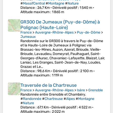
#
MassifCentral
#
Montagne
#
Nature
Distance
: 26,7 Km •
Dénivelé positif
: 1 540 m •
Altitude maximum
: 1 865 m
GR300 De Jumeaux (Puy-de-Dôme) à
Polignac (Haute-Loire)
France
>
Auvergne-Rhône-Alpes
>
Puy-de-Dôme
>
Jumeaux
Randonnée sur le GR300 à travers le Puy-de-Dôme
et la Haute-Loire de Jumeaux à Polignac via
Brassac-les-Mines, Auzon, Azerat, Brioude, Vieille-
Brioude, Lavaudieu, Domeyrat, Paulhaguet, Saint-
Georges-d'Aurac, Chavaniac-Lafayette, Blaizat, Lair,
Laniac, Les Granges, Saint-Jean-de-Nay, Loudes,
Grazac et Le…
Distance
: 98,6 Km •
Dénivelé positif
: 2 100 m •
Altitude maximum
: 1 119 m
Traversée de la Chartreuse
France
>
Auvergne-Rhône-Alpes
>
Isère
>
Grenoble
Randonnée entre Grenoble et Chambéry.
#
Randonnée
#
Chartreuse
#
Alpes
#
Montagne
#
Nature
Distance
: 67,1 Km •
Dénivelé positif
: 4 522 m •
Altitude maximum
: 2 022 m