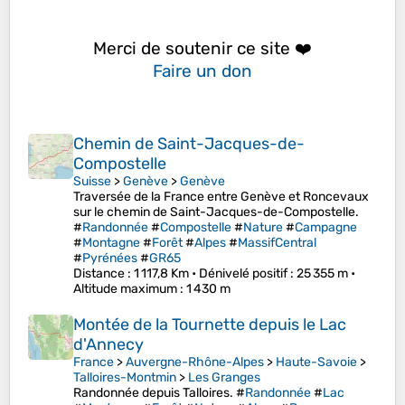
Merci de soutenir ce site ❤️
Faire un don
Chemin de Saint-Jacques-de-
Compostelle
Suisse
>
Genève
>
Genève
Traversée de la France entre Genève et Roncevaux
sur le chemin de Saint-Jacques-de-Compostelle.
#
Randonnée
#
Compostelle
#
Nature
#
Campagne
#
Montagne
#
Forêt
#
Alpes
#
MassifCentral
#
Pyrénées
#
GR65
Distance
: 1 117,8 Km •
Dénivelé positif
: 25 355 m •
Altitude maximum
: 1 430 m
Montée de la Tournette depuis le Lac
d'Annecy
France
>
Auvergne-Rhône-Alpes
>
Haute-Savoie
>
Talloires-Montmin
>
Les Granges
Randonnée depuis Talloires. #
Randonnée
#
Lac