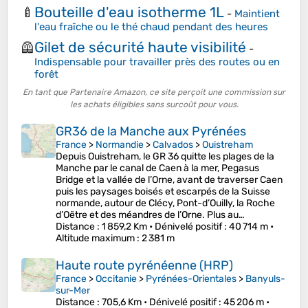
Bouteille d'eau isotherme 1L
🍼
-
Maintient
l'eau fraîche ou le thé chaud pendant des heures
Gilet de sécurité haute visibilité
🦺
-
Indispensable pour travailler près des routes ou en
forêt
En tant que Partenaire Amazon, ce site perçoit une commission sur
les achats éligibles sans surcoût pour vous.
GR36 de la Manche aux Pyrénées
France
>
Normandie
>
Calvados
>
Ouistreham
Depuis Ouistreham, le GR 36 quitte les plages de la
Manche par le canal de Caen à la mer, Pegasus
Bridge et la vallée de l’Orne, avant de traverser Caen
puis les paysages boisés et escarpés de la Suisse
normande, autour de Clécy, Pont-d’Ouilly, la Roche
d’Oëtre et des méandres de l’Orne. Plus au…
Distance
: 1 859,2 Km •
Dénivelé positif
: 40 714 m •
Altitude maximum
: 2 381 m
Haute route pyrénéenne (HRP)
France
>
Occitanie
>
Pyrénées-Orientales
>
Banyuls-
sur-Mer
Distance
: 705,6 Km •
Dénivelé positif
: 45 206 m •