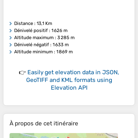
Distance
: 13,1 Km
Dénivelé positif
: 1 626 m
Altitude maximum
: 3 285 m
Dénivelé négatif
: 1 633 m
Altitude minimum
: 1 869 m
👉
Easily
get elevation data in JSON,
GeoTIFF and KML formats
using
Elevation API
À propos de cet itinéraire