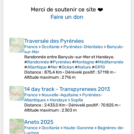
Merci de soutenir ce site ❤️
Faire un don
Traversée des Pyrénées
France
>
Occitanie
>
Pyrénées-Orientales
>
Banyuls-
sur-Mer
Randonnée entre Banyuls-sur-Mer et Handaye.
#
Randonnée
#
Pyrénées
#
Montagne
#
Méditerranée
#
Atlantique
#
Mer
#
Océan
#
Nature
#
GR10
Distance
: 875,4 Km •
Dénivelé positif
: 57 118 m •
Altitude maximum
: 2 716 m
14 day track - Transpyrenees 2013
France
>
Nouvelle-Aquitaine
>
Pyrénées-
Atlantiques
>
Hendaye
>
Sopite
Distance
: 2 433,0 Km •
Dénivelé positif
: 70 825 m •
Altitude maximum
: 2 303 m
Aneto 2025
France
>
Occitanie
>
Haute-Garonne
>
Bagnères-de-
Luchon