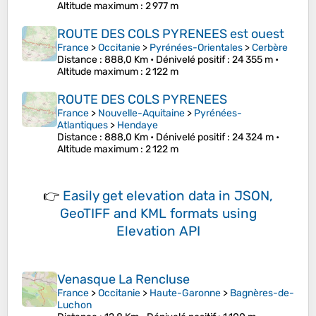
Altitude maximum
: 2 977 m
ROUTE DES COLS PYRENEES est ouest
France
>
Occitanie
>
Pyrénées-Orientales
>
Cerbère
Distance
: 888,0 Km •
Dénivelé positif
: 24 355 m •
Altitude maximum
: 2 122 m
ROUTE DES COLS PYRENEES
France
>
Nouvelle-Aquitaine
>
Pyrénées-
Atlantiques
>
Hendaye
Distance
: 888,0 Km •
Dénivelé positif
: 24 324 m •
Altitude maximum
: 2 122 m
👉
Easily
get elevation data in JSON,
GeoTIFF and KML formats
using
Elevation API
Venasque La Rencluse
France
>
Occitanie
>
Haute-Garonne
>
Bagnères-de-
Luchon