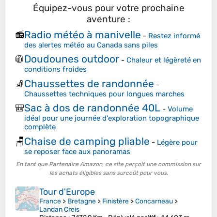
Équipez-vous pour votre prochaine
aventure :
Radio météo à manivelle
📻
-
Restez informé
des alertes météo au Canada sans piles
Doudounes outdoor
🧥
-
Chaleur et légèreté en
conditions froides
Chaussettes de randonnée
🧦
-
Chaussettes techniques pour longues marches
Sac à dos de randonnée 40L
🎒
-
Volume
idéal pour une journée d'exploration topographique
complète
Chaise de camping pliable
🪑
-
Légère pour
se reposer face aux panoramas
En tant que Partenaire Amazon, ce site perçoit une commission sur
les achats éligibles sans surcoût pour vous.
Tour d'Europe
France
>
Bretagne
>
Finistère
>
Concarneau
>
Landan Creis