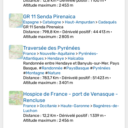
Distance
: 12,8 Km •
Dénivelé positif
: 1 100 m •
Altitude maximum
: 2 453 m
GR 11 Senda Pirenaica
Espagne
>
Catalogne
>
Haut-Ampurdan
>
Cadaqués
GR 11 Senda Pirenaica
Distance
: 798,8 Km •
Dénivelé positif
: 44 413 m •
Altitude maximum
: 2 805 m
Traversée des Pyrénées
France
>
Nouvelle-Aquitaine
>
Pyrénées-
Atlantiques
>
Hendaye
>
Haïcabia
Randonnée entre Hendaye et Banyuls-sur-Mer. Pays
Basque. #
Randonnée
#
PaysBasque
#
Pyrénées
#
Montagne
#
Nature
Distance
: 783,7 Km •
Dénivelé positif
: 51 423 m •
Altitude maximum
: 3 401 m
Hospice de France - port de Venasque -
Rencluse
France
>
Occitanie
>
Haute-Garonne
>
Bagnères-de-
Luchon
Distance
: 12,2 Km •
Dénivelé positif
: 1 339 m •
Altitude maximum
: 2 456 m