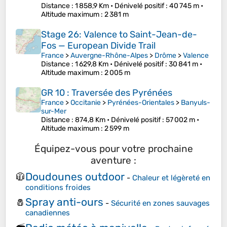
Distance
: 1 858,9 Km •
Dénivelé positif
: 40 745 m •
Altitude maximum
: 2 381 m
Stage 26: Valence to Saint-Jean-de-
Fos — European Divide Trail
France
>
Auvergne-Rhône-Alpes
>
Drôme
>
Valence
Distance
: 1 629,8 Km •
Dénivelé positif
: 30 841 m •
Altitude maximum
: 2 005 m
GR 10 : Traversée des Pyrénées
France
>
Occitanie
>
Pyrénées-Orientales
>
Banyuls-
sur-Mer
Distance
: 874,8 Km •
Dénivelé positif
: 57 002 m •
Altitude maximum
: 2 599 m
Équipez-vous pour votre prochaine
aventure :
Doudounes outdoor
🧥
-
Chaleur et légèreté en
conditions froides
Spray anti-ours
🧂
-
Sécurité en zones sauvages
canadiennes