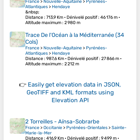
France
>
Nouvelle-Aquitaine
>
Pyrénées-
Atlantiques
>
Hendaye
&nbsp;
Distance
: 713,9 Km •
Dénivelé positif
: 46 176 m •
Altitude maximum
: 2 980 m
Trace De l'Océan à la Méditerranée (34
Cols)
France
>
Nouvelle-Aquitaine
>
Pyrénées-
Atlantiques
>
Hendaye
Distance
: 987,6 Km •
Dénivelé positif
: 27 866 m •
Altitude maximum
: 2 212 m
👉
Easily
get elevation data in JSON,
GeoTIFF and KML formats
using
Elevation API
2 Torreilles - Aínsa-Sobrarbe
France
>
Occitanie
>
Pyrénées-Orientales
>
Sainte-
Marie-la-Mer
Distance
: 416,9 Km •
Dénivelé positif
: 9 499 m •