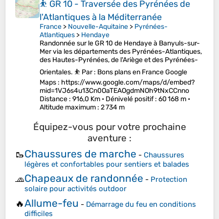
⛹️ GR 10 - Traversée des Pyrénées de
l'Atlantiques à la Méditerranée
France
>
Nouvelle-Aquitaine
>
Pyrénées-
Atlantiques
>
Hendaye
Randonnée sur le GR 10 de Hendaye à Banyuls-sur-
Mer via les départements des Pyrénées-Atlantiques,
des Hautes-Pyrénées, de l'Ariège et des Pyrénées-
Orientales. ⛹️ Par : Bons plans en France Google
Maps : https://www.google.com/maps/d/embed?
mid=1VJ6s4u13Cn0OaTEAOgdmNOh9tNxCCnno
Distance
: 916,0 Km •
Dénivelé positif
: 60 168 m •
Altitude maximum
: 2 734 m
Équipez-vous pour votre prochaine
aventure :
Chaussures de marche
🥾
-
Chaussures
légères et confortables pour sentiers et balades
Chapeaux de randonnée
🧢
-
Protection
solaire pour activités outdoor
Allume-feu
🔥
-
Démarrage du feu en conditions
difficiles