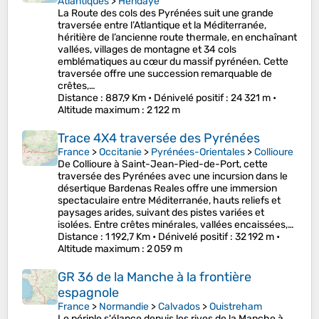
Atlantiques
>
Hendaye
La Route des cols des Pyrénées suit une grande
traversée entre l’Atlantique et la Méditerranée,
héritière de l’ancienne route thermale, en enchaînant
vallées, villages de montagne et 34 cols
emblématiques au cœur du massif pyrénéen. Cette
traversée offre une succession remarquable de
crêtes,…
Distance
: 887,9 Km •
Dénivelé positif
: 24 321 m •
Altitude maximum
: 2 122 m
Trace 4X4 traversée des Pyrénées
France
>
Occitanie
>
Pyrénées-Orientales
>
Collioure
De Collioure à Saint-Jean-Pied-de-Port, cette
traversée des Pyrénées avec une incursion dans le
désertique Bardenas Reales offre une immersion
spectaculaire entre Méditerranée, hauts reliefs et
paysages arides, suivant des pistes variées et
isolées. Entre crêtes minérales, vallées encaissées,…
Distance
: 1 192,7 Km •
Dénivelé positif
: 32 192 m •
Altitude maximum
: 2 059 m
GR 36 de la Manche à la frontière
espagnole
France
>
Normandie
>
Calvados
>
Ouistreham
Le périple s'élance depuis les rives de la Manche à