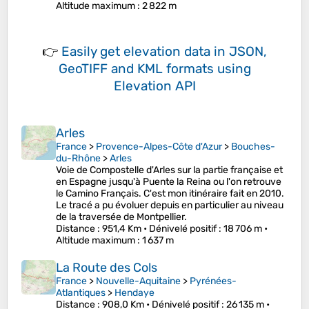
Altitude maximum
: 2 822 m
👉
Easily
get elevation data in JSON,
GeoTIFF and KML formats
using
Elevation API
Arles
France
>
Provence-Alpes-Côte d'Azur
>
Bouches-
du-Rhône
>
Arles
Voie de Compostelle d'Arles sur la partie française et
en Espagne jusqu'à Puente la Reina ou l'on retrouve
le Camino Français. C'est mon itinéraire fait en 2010.
Le tracé a pu évoluer depuis en particulier au niveau
de la traversée de Montpellier.
Distance
: 951,4 Km •
Dénivelé positif
: 18 706 m •
Altitude maximum
: 1 637 m
La Route des Cols
France
>
Nouvelle-Aquitaine
>
Pyrénées-
Atlantiques
>
Hendaye
Distance
: 908,0 Km •
Dénivelé positif
: 26 135 m •