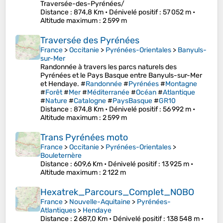
Traversée-des-Pyrénées/
Distance
: 874,8 Km •
Dénivelé positif
: 57 052 m •
Altitude maximum
: 2 599 m
Traversée des Pyrénées
France
>
Occitanie
>
Pyrénées-Orientales
>
Banyuls-
sur-Mer
Randonnée à travers les parcs naturels des
Pyrénées et le Pays Basque entre Banyuls-sur-Mer
et Hendaye. #
Randonnée
#
Pyrénées
#
Montagne
#
Forêt
#
Mer
#
Méditerranée
#
Océan
#
Atlantique
#
Nature
#
Catalogne
#
PaysBasque
#
GR10
Distance
: 874,8 Km •
Dénivelé positif
: 56 992 m •
Altitude maximum
: 2 599 m
Trans Pyrénées moto
France
>
Occitanie
>
Pyrénées-Orientales
>
Bouleternère
Distance
: 609,6 Km •
Dénivelé positif
: 13 925 m •
Altitude maximum
: 2 122 m
Hexatrek_Parcours_Complet_NOBO
France
>
Nouvelle-Aquitaine
>
Pyrénées-
Atlantiques
>
Hendaye
Distance
: 2 687,0 Km •
Dénivelé positif
: 138 548 m •