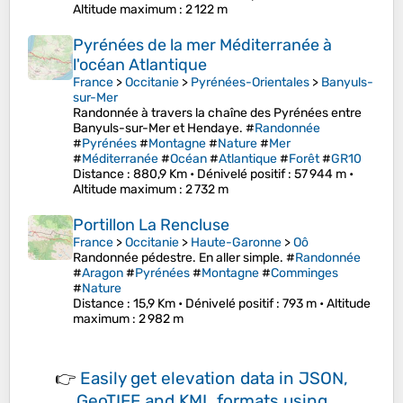
Altitude maximum
: 2 122 m
Pyrénées de la mer Méditerranée à
l'océan Atlantique
France
>
Occitanie
>
Pyrénées-Orientales
>
Banyuls-
sur-Mer
Randonnée à travers la chaîne des Pyrénées entre
Banyuls-sur-Mer et Hendaye. #
Randonnée
#
Pyrénées
#
Montagne
#
Nature
#
Mer
#
Méditerranée
#
Océan
#
Atlantique
#
Forêt
#
GR10
Distance
: 880,9 Km •
Dénivelé positif
: 57 944 m •
Altitude maximum
: 2 732 m
Portillon La Rencluse
France
>
Occitanie
>
Haute-Garonne
>
Oô
Randonnée pédestre. En aller simple. #
Randonnée
#
Aragon
#
Pyrénées
#
Montagne
#
Comminges
#
Nature
Distance
: 15,9 Km •
Dénivelé positif
: 793 m •
Altitude
maximum
: 2 982 m
👉
Easily
get elevation data in JSON,
GeoTIFF and KML formats
using