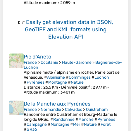
Altitude maximum
: 2 059 m
👉
Easily
get elevation data in JSON,
GeoTIFF and KML formats
using
Elevation API
Pic d'Aneto
France
>
Occitanie
>
Haute-Garonne
>
Bagnères-de-
Luchon
Alpinisme mixte / alpinisme en rocher. Par le port de
Venasque. #
Alpinisme
#
Comminges
#
Luchon
#
Pyrénées
#
Montagne
#
Nature
Distance
: 26,5 Km •
Dénivelé positif
: 2 977 m •
Altitude maximum
: 3 401 m
De la Manche aux Pyrénées
France
>
Normandie
>
Calvados
>
Ouistreham
Randonnée entre Ouistreham et Bourg-Madame le
long du GR36. #
Randonnée
#
Manche
#
Pyrénées
#
Campagne
#
Montagne
#
Mer
#
Nature
#
Forêt
#
GR36