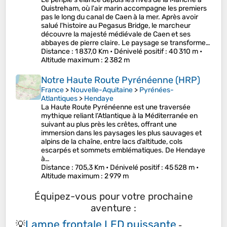
Ouistreham, où l'air marin accompagne les premiers
pas le long du canal de Caen à la mer. Après avoir
salué l'histoire au Pegasus Bridge, le marcheur
découvre la majesté médiévale de Caen et ses
abbayes de pierre claire. Le paysage se transforme…
Distance
: 1 837,0 Km •
Dénivelé positif
: 40 310 m •
Altitude maximum
: 2 382 m
Notre Haute Route Pyrénéenne (HRP)
France
>
Nouvelle-Aquitaine
>
Pyrénées-
Atlantiques
>
Hendaye
La Haute Route Pyrénéenne est une traversée
mythique reliant l’Atlantique à la Méditerranée en
suivant au plus près les crêtes, offrant une
immersion dans les paysages les plus sauvages et
alpins de la chaîne, entre lacs d’altitude, cols
escarpés et sommets emblématiques. De Hendaye
à…
Distance
: 705,3 Km •
Dénivelé positif
: 45 528 m •
Altitude maximum
: 2 979 m
Équipez-vous pour votre prochaine
aventure :
Lampe frontale LED puissante
💡
-