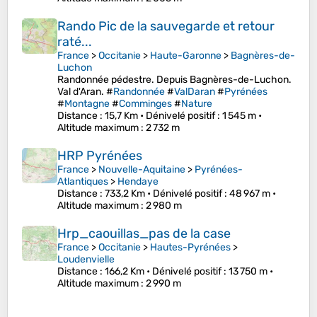
Rando Pic de la sauvegarde et retour
raté...
France
>
Occitanie
>
Haute-Garonne
>
Bagnères-de-
Luchon
Randonnée pédestre. Depuis Bagnères-de-Luchon.
Val d'Aran. #
Randonnée
#
ValDaran
#
Pyrénées
#
Montagne
#
Comminges
#
Nature
Distance
: 15,7 Km •
Dénivelé positif
: 1 545 m •
Altitude maximum
: 2 732 m
HRP Pyrénées
France
>
Nouvelle-Aquitaine
>
Pyrénées-
Atlantiques
>
Hendaye
Distance
: 733,2 Km •
Dénivelé positif
: 48 967 m •
Altitude maximum
: 2 980 m
Hrp_caouillas_pas de la case
France
>
Occitanie
>
Hautes-Pyrénées
>
Loudenvielle
Distance
: 166,2 Km •
Dénivelé positif
: 13 750 m •
Altitude maximum
: 2 990 m