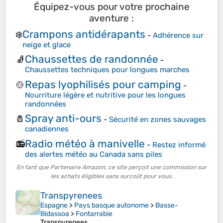
Équipez-vous pour votre prochaine
aventure :
Crampons antidérapants
❄️
-
Adhérence sur
neige et glace
Chaussettes de randonnée
🧦
-
Chaussettes techniques pour longues marches
Repas lyophilisés pour camping
🍲
-
Nourriture légère et nutritive pour les longues
randonnées
Spray anti-ours
🧂
-
Sécurité en zones sauvages
canadiennes
Radio météo à manivelle
📻
-
Restez informé
des alertes météo au Canada sans piles
En tant que Partenaire Amazon, ce site perçoit une commission sur
les achats éligibles sans surcoût pour vous.
Transpyrenees
Espagne
>
Pays basque autonome
>
Basse-
Bidassoa
>
Fontarrabie
Transpyrenees