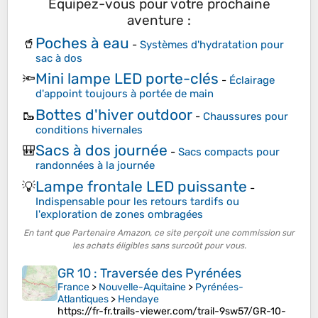
Équipez-vous pour votre prochaine
aventure :
Poches à eau
🥤
-
Systèmes d'hydratation pour
sac à dos
Mini lampe LED porte-clés
🔦
-
Éclairage
d'appoint toujours à portée de main
Bottes d'hiver outdoor
🥾
-
Chaussures pour
conditions hivernales
Sacs à dos journée
🎒
-
Sacs compacts pour
randonnées à la journée
Lampe frontale LED puissante
💡
-
Indispensable pour les retours tardifs ou
l'exploration de zones ombragées
En tant que Partenaire Amazon, ce site perçoit une commission sur
les achats éligibles sans surcoût pour vous.
GR 10 : Traversée des Pyrénées
France
>
Nouvelle-Aquitaine
>
Pyrénées-
Atlantiques
>
Hendaye
https://fr-fr.trails-viewer.com/trail-9sw57/GR-10-