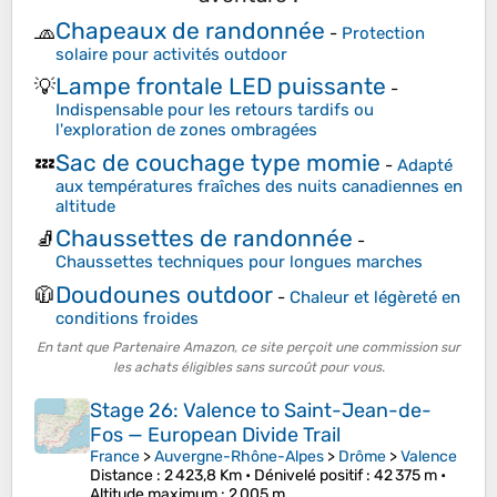
Chapeaux de randonnée
🧢
-
Protection
solaire pour activités outdoor
Lampe frontale LED puissante
💡
-
Indispensable pour les retours tardifs ou
l'exploration de zones ombragées
Sac de couchage type momie
💤
-
Adapté
aux températures fraîches des nuits canadiennes en
altitude
Chaussettes de randonnée
🧦
-
Chaussettes techniques pour longues marches
Doudounes outdoor
🧥
-
Chaleur et légèreté en
conditions froides
En tant que Partenaire Amazon, ce site perçoit une commission sur
les achats éligibles sans surcoût pour vous.
Stage 26: Valence to Saint-Jean-de-
Fos — European Divide Trail
France
>
Auvergne-Rhône-Alpes
>
Drôme
>
Valence
Distance
: 2 423,8 Km •
Dénivelé positif
: 42 375 m •
Altitude maximum
: 2 005 m