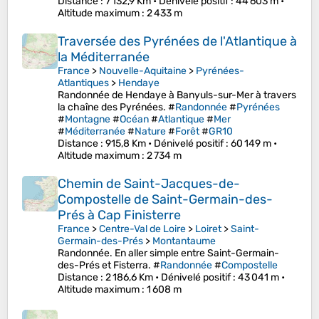
Distance
: 7 132,9 Km •
Dénivelé positif
: 44 603 m •
Altitude maximum
: 2 433 m
Traversée des Pyrénées de l'Atlantique à
la Méditerranée
France
>
Nouvelle-Aquitaine
>
Pyrénées-
Atlantiques
>
Hendaye
Randonnée de Hendaye à Banyuls-sur-Mer à travers
la chaîne des Pyrénées. #
Randonnée
#
Pyrénées
#
Montagne
#
Océan
#
Atlantique
#
Mer
#
Méditerranée
#
Nature
#
Forêt
#
GR10
Distance
: 915,8 Km •
Dénivelé positif
: 60 149 m •
Altitude maximum
: 2 734 m
Chemin de Saint-Jacques-de-
Compostelle de Saint-Germain-des-
Prés à Cap Finisterre
France
>
Centre-Val de Loire
>
Loiret
>
Saint-
Germain-des-Prés
>
Montantaume
Randonnée. En aller simple entre Saint-Germain-
des-Prés et Fisterra. #
Randonnée
#
Compostelle
Distance
: 2 186,6 Km •
Dénivelé positif
: 43 041 m •
Altitude maximum
: 1 608 m