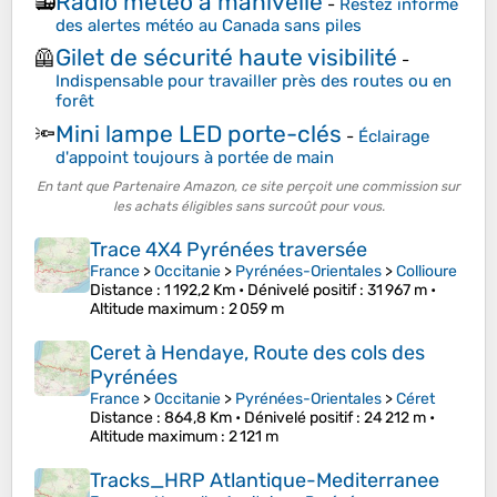
Radio météo à manivelle
📻
-
Restez informé
des alertes météo au Canada sans piles
Gilet de sécurité haute visibilité
🦺
-
Indispensable pour travailler près des routes ou en
forêt
Mini lampe LED porte-clés
🔦
-
Éclairage
d'appoint toujours à portée de main
En tant que Partenaire Amazon, ce site perçoit une commission sur
les achats éligibles sans surcoût pour vous.
Trace 4X4 Pyrénées traversée
France
>
Occitanie
>
Pyrénées-Orientales
>
Collioure
Distance
: 1 192,2 Km •
Dénivelé positif
: 31 967 m •
Altitude maximum
: 2 059 m
Ceret à Hendaye, Route des cols des
Pyrénées
France
>
Occitanie
>
Pyrénées-Orientales
>
Céret
Distance
: 864,8 Km •
Dénivelé positif
: 24 212 m •
Altitude maximum
: 2 121 m
Tracks_HRP Atlantique-Mediterranee