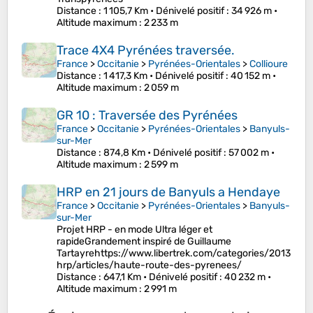
Distance
: 1 105,7 Km •
Dénivelé positif
: 34 926 m •
Altitude maximum
: 2 233 m
Trace 4X4 Pyrénées traversée.
France
>
Occitanie
>
Pyrénées-Orientales
>
Collioure
Distance
: 1 417,3 Km •
Dénivelé positif
: 40 152 m •
Altitude maximum
: 2 059 m
GR 10 : Traversée des Pyrénées
France
>
Occitanie
>
Pyrénées-Orientales
>
Banyuls-
sur-Mer
Distance
: 874,8 Km •
Dénivelé positif
: 57 002 m •
Altitude maximum
: 2 599 m
HRP en 21 jours de Banyuls a Hendaye
France
>
Occitanie
>
Pyrénées-Orientales
>
Banyuls-
sur-Mer
Projet HRP - en mode Ultra léger et
rapideGrandement inspiré de Guillaume
Tartayrehttps://www.libertrek.com/categories/2013-
hrp/articles/haute-route-des-pyrenees/
Distance
: 647,1 Km •
Dénivelé positif
: 40 232 m •
Altitude maximum
: 2 991 m