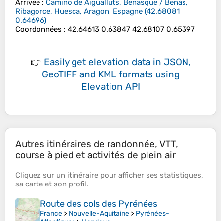
Arrivée
:
Camino de Aigualluts, Benasque / Benás,
Ribagorce, Huesca, Aragon, Espagne
(
42.68081
0.64696
)
Coordonnées
:
42.64613 0.63847 42.68107 0.65397
👉
Easily
get elevation data in JSON,
GeoTIFF and KML formats
using
Elevation API
Autres itinéraires de randonnée, VTT,
course à pied et activités de plein air
Cliquez sur un
itinéraire
pour afficher ses
statistiques
,
sa
carte
et son
profil
.
Route des cols des Pyrénées
France
>
Nouvelle-Aquitaine
>
Pyrénées-