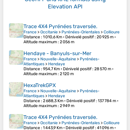
Elevation API
Trace 4X4 Pyrénées traversée.
France
>
Occitanie
>
Pyrénées-Orientales
>
Collioure
Distance
: 1 010,6 Km •
Dénivelé positif
: 20 925 m •
Altitude maximum
: 2 056 m
Hendaye - Banyuls-sur-Mer
France
>
Nouvelle-Aquitaine
>
Pyrénées-
Atlantiques
>
Hendaye
Distance
: 954,7 Km •
Dénivelé positif
: 28 570 m •
Altitude maximum
: 2 120 m
HexaTrekGPX
France
>
Nouvelle-Aquitaine
>
Pyrénées-
Atlantiques
>
Hendaye
Distance
: 2 688,3 Km •
Dénivelé positif
: 137 784 m •
Altitude maximum
: 2 949 m
Trace 4X4 Pyrénées traversée.
France
>
Occitanie
>
Pyrénées-Orientales
>
Collioure
Distance
: 1 443,9 Km •
Dénivelé positif
: 41 096 m •