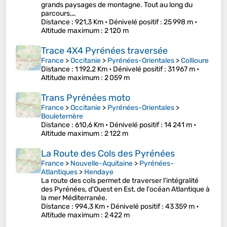
grands paysages de montagne. Tout au long du
parcours,…
Distance
: 921,3 Km •
Dénivelé positif
: 25 998 m •
Altitude maximum
: 2 120 m
Trace 4X4 Pyrénées traversée
France
>
Occitanie
>
Pyrénées-Orientales
>
Collioure
Distance
: 1 192,2 Km •
Dénivelé positif
: 31 967 m •
Altitude maximum
: 2 059 m
Trans Pyrénées moto
France
>
Occitanie
>
Pyrénées-Orientales
>
Bouleternère
Distance
: 610,6 Km •
Dénivelé positif
: 14 241 m •
Altitude maximum
: 2 122 m
La Route des Cols des Pyrénées
France
>
Nouvelle-Aquitaine
>
Pyrénées-
Atlantiques
>
Hendaye
La route des cols permet de traverser l'intégralité
des Pyrénées, d'Ouest en Est, de l'océan Atlantique à
la mer Méditerranée.
Distance
: 994,3 Km •
Dénivelé positif
: 43 359 m •
Altitude maximum
: 2 422 m