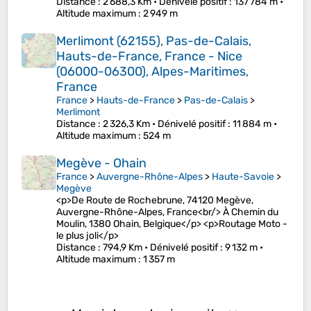
Distance
: 2 688,3 Km •
Dénivelé positif
: 137 784 m •
Altitude maximum
: 2 949 m
Merlimont (62155), Pas-de-Calais,
Hauts-de-France, France - Nice
(06000-06300), Alpes-Maritimes,
France
France
>
Hauts-de-France
>
Pas-de-Calais
>
Merlimont
Distance
: 2 326,3 Km •
Dénivelé positif
: 11 884 m •
Altitude maximum
: 524 m
Megève - Ohain
France
>
Auvergne-Rhône-Alpes
>
Haute-Savoie
>
Megève
<p>De Route de Rochebrune, 74120 Megève,
Auvergne-Rhône-Alpes, France<br/> À Chemin du
Moulin, 1380 Ohain, Belgique</p> <p>Routage Moto -
le plus joli</p>
Distance
: 794,9 Km •
Dénivelé positif
: 9 132 m •
Altitude maximum
: 1 357 m