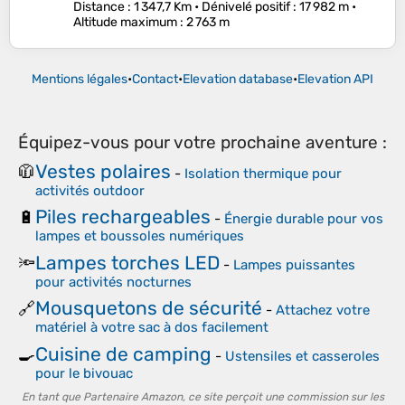
Distance
: 1 347,7 Km •
Dénivelé positif
: 17 982 m •
Altitude maximum
: 2 763 m
Mentions légales
•
Contact
•
Elevation database
•
Elevation API
Équipez-vous pour votre prochaine aventure :
Vestes polaires
🧥
-
Isolation thermique pour
activités outdoor
Piles rechargeables
🔋
-
Énergie durable pour vos
lampes et boussoles numériques
Lampes torches LED
🔦
-
Lampes puissantes
pour activités nocturnes
Mousquetons de sécurité
🔗
-
Attachez votre
matériel à votre sac à dos facilement
Cuisine de camping
🍳
-
Ustensiles et casseroles
pour le bivouac
En tant que Partenaire Amazon, ce site perçoit une commission sur les