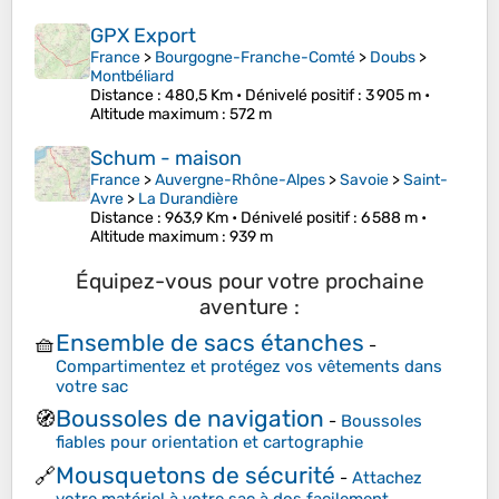
GPX Export
France
>
Bourgogne-Franche-Comté
>
Doubs
>
Montbéliard
Distance
: 480,5 Km •
Dénivelé positif
: 3 905 m •
Altitude maximum
: 572 m
Schum - maison
France
>
Auvergne-Rhône-Alpes
>
Savoie
>
Saint-
Avre
>
La Durandière
Distance
: 963,9 Km •
Dénivelé positif
: 6 588 m •
Altitude maximum
: 939 m
Équipez-vous pour votre prochaine
aventure :
Ensemble de sacs étanches
🧺
-
Compartimentez et protégez vos vêtements dans
votre sac
Boussoles de navigation
🧭
-
Boussoles
fiables pour orientation et cartographie
Mousquetons de sécurité
🔗
-
Attachez
votre matériel à votre sac à dos facilement