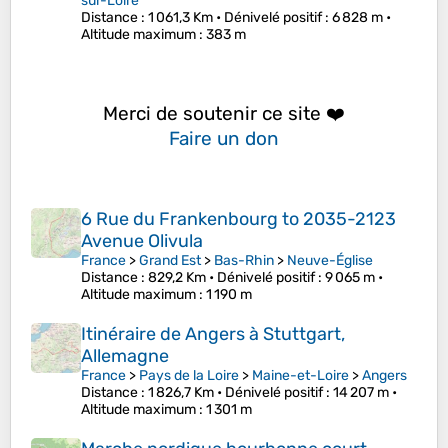
sur-Loire
Distance
: 1 061,3 Km •
Dénivelé positif
: 6 828 m •
Altitude maximum
: 383 m
Merci de soutenir ce site ❤️
Faire un don
6 Rue du Frankenbourg to 2035-2123
Avenue Olivula
France
>
Grand Est
>
Bas-Rhin
>
Neuve-Église
Distance
: 829,2 Km •
Dénivelé positif
: 9 065 m •
Altitude maximum
: 1 190 m
Itinéraire de Angers à Stuttgart,
Allemagne
France
>
Pays de la Loire
>
Maine-et-Loire
>
Angers
Distance
: 1 826,7 Km •
Dénivelé positif
: 14 207 m •
Altitude maximum
: 1 301 m