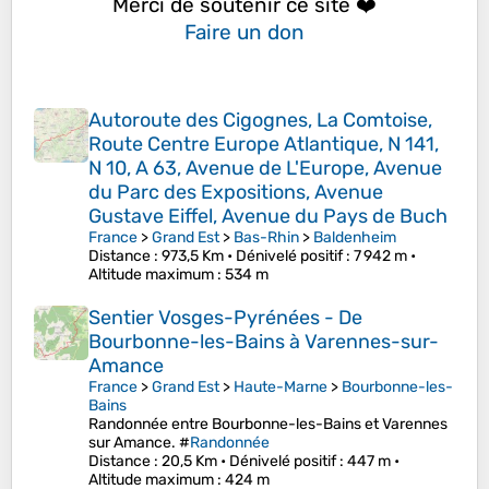
Merci de soutenir ce site ❤️
Faire un don
Autoroute des Cigognes, La Comtoise,
Route Centre Europe Atlantique, N 141,
N 10, A 63, Avenue de L'Europe, Avenue
du Parc des Expositions, Avenue
Gustave Eiffel, Avenue du Pays de Buch
France
>
Grand Est
>
Bas-Rhin
>
Baldenheim
Distance
: 973,5 Km •
Dénivelé positif
: 7 942 m •
Altitude maximum
: 534 m
Sentier Vosges-Pyrénées - De
Bourbonne-les-Bains à Varennes-sur-
Amance
France
>
Grand Est
>
Haute-Marne
>
Bourbonne-les-
Bains
Randonnée entre Bourbonne-les-Bains et Varennes
sur Amance. #
Randonnée
Distance
: 20,5 Km •
Dénivelé positif
: 447 m •
Altitude maximum
: 424 m