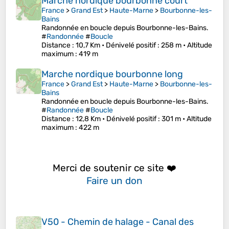
Marche nordique bourbonne court
France
>
Grand Est
>
Haute-Marne
>
Bourbonne-les-
Bains
Randonnée en boucle depuis Bourbonne-les-Bains.
#
Randonnée
#
Boucle
Distance
: 10,7 Km •
Dénivelé positif
: 258 m •
Altitude
maximum
: 419 m
Marche nordique bourbonne long
France
>
Grand Est
>
Haute-Marne
>
Bourbonne-les-
Bains
Randonnée en boucle depuis Bourbonne-les-Bains.
#
Randonnée
#
Boucle
Distance
: 12,8 Km •
Dénivelé positif
: 301 m •
Altitude
maximum
: 422 m
Merci de soutenir ce site ❤️
Faire un don
V50 - Chemin de halage - Canal des