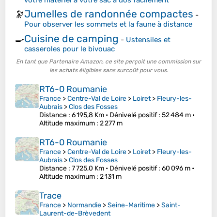
Jumelles de randonnée compactes
🔭
-
Pour observer les sommets et la faune à distance
Cuisine de camping
🍳
-
Ustensiles et
casseroles pour le bivouac
En tant que Partenaire Amazon, ce site perçoit une commission sur
les achats éligibles sans surcoût pour vous.
RT6-0 Roumanie
France
>
Centre-Val de Loire
>
Loiret
>
Fleury-les-
Aubrais
>
Clos des Fosses
Distance
: 6 195,8 Km •
Dénivelé positif
: 52 484 m •
Altitude maximum
: 2 277 m
RT6-0 Roumanie
France
>
Centre-Val de Loire
>
Loiret
>
Fleury-les-
Aubrais
>
Clos des Fosses
Distance
: 7 725,0 Km •
Dénivelé positif
: 60 096 m •
Altitude maximum
: 2 131 m
Trace
France
>
Normandie
>
Seine-Maritime
>
Saint-
Laurent-de-Brèvedent