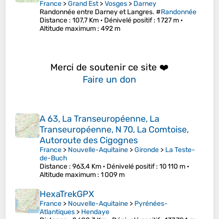
France
>
Grand Est
>
Vosges
>
Darney
Randonnée entre Darney et Langres. #
Randonnée
Distance
: 107,7 Km •
Dénivelé positif
: 1 727 m •
Altitude maximum
: 492 m
Merci de soutenir ce site ❤️
Faire un don
A 63, La Transeuropéenne, La
Transeuropéenne, N 70, La Comtoise,
Autoroute des Cigognes
France
>
Nouvelle-Aquitaine
>
Gironde
>
La Teste-
de-Buch
Distance
: 963,4 Km •
Dénivelé positif
: 10 110 m •
Altitude maximum
: 1 009 m
HexaTrekGPX
France
>
Nouvelle-Aquitaine
>
Pyrénées-
Atlantiques
>
Hendaye