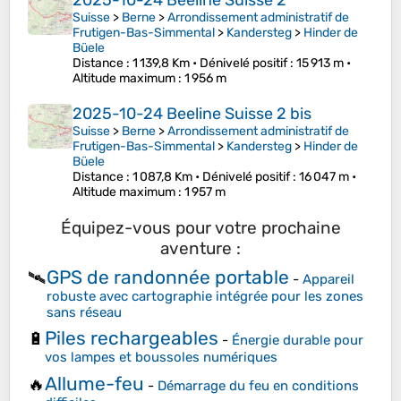
2025-10-24 Beeline Suisse 2
Suisse
>
Berne
>
Arrondissement administratif de
Frutigen-Bas-Simmental
>
Kandersteg
>
Hinder de
Büele
Distance
: 1 139,8 Km •
Dénivelé positif
: 15 913 m •
Altitude maximum
: 1 956 m
2025-10-24 Beeline Suisse 2 bis
Suisse
>
Berne
>
Arrondissement administratif de
Frutigen-Bas-Simmental
>
Kandersteg
>
Hinder de
Büele
Distance
: 1 087,8 Km •
Dénivelé positif
: 16 047 m •
Altitude maximum
: 1 957 m
Équipez-vous pour votre prochaine
aventure :
GPS de randonnée portable
🛰️
-
Appareil
robuste avec cartographie intégrée pour les zones
sans réseau
Piles rechargeables
🔋
-
Énergie durable pour
vos lampes et boussoles numériques
Allume-feu
🔥
-
Démarrage du feu en conditions