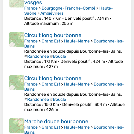
vosges
France
>
Bourgogne-Franche-Comté
>
Haute-
Saône
>
Ambiévillers
Distance
: 140,7 Km •
Dénivelé positif
: 734 m •
Altitude maximum
: 255 m
Circuit long bourbonne
France
>
Grand Est
>
Haute-Marne
>
Bourbonne-les-
Bains
Randonnée en boucle depuis Bourbonne-les-Bains.
#
Randonnée
#
Boucle
Distance
: 17,1 Km •
Dénivelé positif
: 424 m •
Altitude
maximum
: 427 m
Circuit long bourbonne
France
>
Grand Est
>
Haute-Marne
>
Bourbonne-les-
Bains
Randonnée en boucle depuis Bourbonne-les-Bains.
#
Randonnée
#
Boucle
Distance
: 15,0 Km •
Dénivelé positif
: 304 m •
Altitude
maximum
: 426 m
Marche douce bourbonne
France
>
Grand Est
>
Haute-Marne
>
Bourbonne-les-
Bains