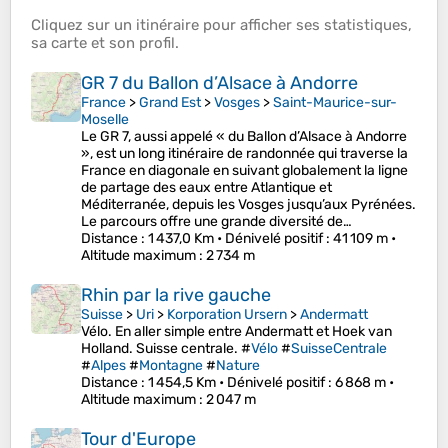
Cliquez sur un
itinéraire
pour afficher ses
statistiques
,
sa
carte
et son
profil
.
GR 7 du Ballon d’Alsace à Andorre
France
>
Grand Est
>
Vosges
>
Saint-Maurice-sur-
Moselle
Le GR 7, aussi appelé « du Ballon d’Alsace à Andorre
», est un long itinéraire de randonnée qui traverse la
France en diagonale en suivant globalement la ligne
de partage des eaux entre Atlantique et
Méditerranée, depuis les Vosges jusqu’aux Pyrénées.
Le parcours offre une grande diversité de…
Distance
: 1 437,0 Km •
Dénivelé positif
: 41 109 m •
Altitude maximum
: 2 734 m
Rhin par la rive gauche
Suisse
>
Uri
>
Korporation Ursern
>
Andermatt
Vélo. En aller simple entre Andermatt et Hoek van
Holland. Suisse centrale. #
Vélo
#
SuisseCentrale
#
Alpes
#
Montagne
#
Nature
Distance
: 1 454,5 Km •
Dénivelé positif
: 6 868 m •
Altitude maximum
: 2 047 m
Tour d'Europe