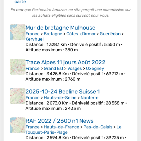
carte
En tant que Partenaire Amazon, ce site perçoit une commission sur
les achats éligibles sans surcoût pour vous.
Mur de bretagne Mulhouse
France
>
Bretagne
>
Côtes-d'Armor
>
Guerlédan
>
Keryhuel
Distance
: 1 328,1 Km •
Dénivelé positif
: 5 550 m •
Altitude maximum
: 380 m
Trace Alpes 11 jours Août 2022
France
>
Grand Est
>
Vosges
>
Uxegney
Distance
: 3 425,8 Km •
Dénivelé positif
: 69 712 m •
Altitude maximum
: 2 760 m
2025-10-24 Beeline Suisse 1
France
>
Hauts-de-Seine
>
Nanterre
Distance
: 2 073,0 Km •
Dénivelé positif
: 28 558 m •
Altitude maximum
: 2 433 m
RAF 2022 / 2600 n1 News
France
>
Hauts-de-France
>
Pas-de-Calais
>
Le
Touquet-Paris-Plage
Distance
: 2 594,8 Km •
Dénivelé positif
: 39 725 m •