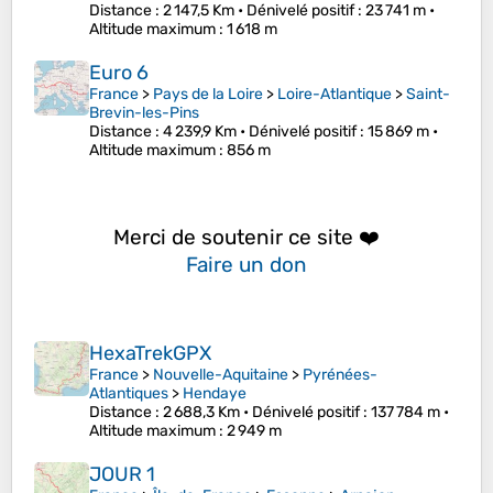
Distance
: 2 147,5 Km •
Dénivelé positif
: 23 741 m •
Altitude maximum
: 1 618 m
Euro 6
France
>
Pays de la Loire
>
Loire-Atlantique
>
Saint-
Brevin-les-Pins
Distance
: 4 239,9 Km •
Dénivelé positif
: 15 869 m •
Altitude maximum
: 856 m
Merci de soutenir ce site ❤️
Faire un don
HexaTrekGPX
France
>
Nouvelle-Aquitaine
>
Pyrénées-
Atlantiques
>
Hendaye
Distance
: 2 688,3 Km •
Dénivelé positif
: 137 784 m •
Altitude maximum
: 2 949 m
JOUR 1