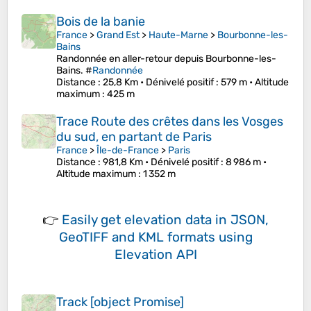
Bois de la banie
France
>
Grand Est
>
Haute-Marne
>
Bourbonne-les-
Bains
Randonnée en aller-retour depuis Bourbonne-les-
Bains. #
Randonnée
Distance
: 25,8 Km •
Dénivelé positif
: 579 m •
Altitude
maximum
: 425 m
Trace Route des crêtes dans les Vosges
du sud, en partant de Paris
France
>
Île-de-France
>
Paris
Distance
: 981,8 Km •
Dénivelé positif
: 8 986 m •
Altitude maximum
: 1 352 m
👉
Easily
get elevation data in JSON,
GeoTIFF and KML formats
using
Elevation API
Track [object Promise]