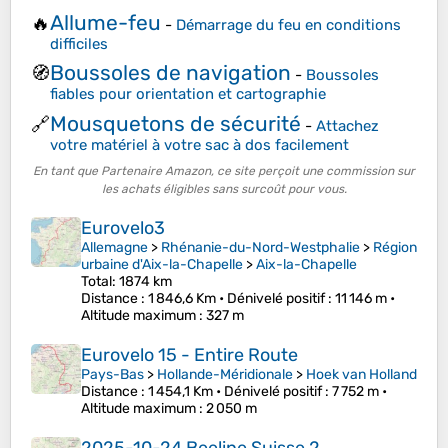
Allume-feu
🔥
-
Démarrage du feu en conditions
difficiles
Boussoles de navigation
🧭
-
Boussoles
fiables pour orientation et cartographie
Mousquetons de sécurité
🔗
-
Attachez
votre matériel à votre sac à dos facilement
En tant que Partenaire Amazon, ce site perçoit une commission sur
les achats éligibles sans surcoût pour vous.
Eurovelo3
Allemagne
>
Rhénanie-du-Nord-Westphalie
>
Région
urbaine d'Aix-la-Chapelle
>
Aix-la-Chapelle
Total: 1874 km
Distance
: 1 846,6 Km •
Dénivelé positif
: 11 146 m •
Altitude maximum
: 327 m
Eurovelo 15 - Entire Route
Pays-Bas
>
Hollande-Méridionale
>
Hoek van Holland
Distance
: 1 454,1 Km •
Dénivelé positif
: 7 752 m •
Altitude maximum
: 2 050 m