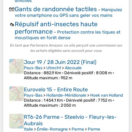
difficiles
Gants de randonnée tactiles
🧤
-
Manipulez
votre smartphone ou GPS sans geler vos mains
Répulsif anti-insectes haute
🦟
performance
-
Protection contre les tiques et
moustiques en forêt dense
En tant que Partenaire Amazon, ce site perçoit une commission sur
les achats éligibles sans surcoût pour vous.
Jour 19 / 28 Juin 2022 (Final)
Pays-Bas
>
Utrecht
>
Abcoude
Distance
: 882,9 Km •
Dénivelé positif
: 8 008 m •
Altitude maximum
: 952 m
Eurovelo 15 - Entire Route
Pays-Bas
>
Hollande-Méridionale
>
Hoek van Holland
Distance
: 1 454,1 Km •
Dénivelé positif
: 7 752 m •
Altitude maximum
: 2 050 m
RT6-26 Parme - Steelvio - Fleury-les-
Aubrais
Italie
>
Émilie-Romagne
>
Parma
>
Parme