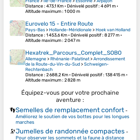
France
>
Île-de-France
>
Essonne
>
Arpajon
Distance
: 473,1 Km •
Dénivelé positif
: 4 691 m •
Altitude maximum
: 1 000 m
Eurovelo 15 - Entire Route
Pays-Bas
>
Hollande-Méridionale
>
Hoek van Holland
Distance
: 1 453,6 Km •
Dénivelé positif
: 8 277 m •
Altitude maximum
: 2 047 m
Hexatrek_Parcours_Complet_SOBO
Allemagne
>
Rhénanie-Palatinat
>
Arrondissement
de la Route-du-Vin-du-Sud
>
Schweigen-
Rechtenbach
Distance
: 2 688,2 Km •
Dénivelé positif
: 138 415 m •
Altitude maximum
: 2 828 m
Équipez-vous pour votre prochaine
aventure :
Semelles de remplacement confort
👣
-
Améliorez le soutien de vos bottes pour les longues
marches
Jumelles de randonnée compactes
🔭
-
Pour observer les sommets et la faune à distance