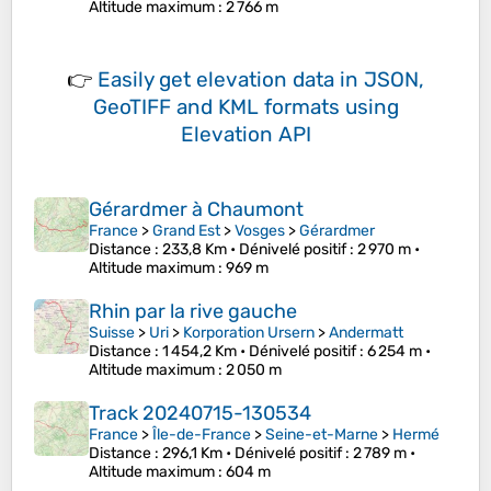
Altitude maximum
: 2 766 m
👉
Easily
get elevation data in JSON,
GeoTIFF and KML formats
using
Elevation API
Gérardmer à Chaumont
France
>
Grand Est
>
Vosges
>
Gérardmer
Distance
: 233,8 Km •
Dénivelé positif
: 2 970 m •
Altitude maximum
: 969 m
Rhin par la rive gauche
Suisse
>
Uri
>
Korporation Ursern
>
Andermatt
Distance
: 1 454,2 Km •
Dénivelé positif
: 6 254 m •
Altitude maximum
: 2 050 m
Track 20240715-130534
France
>
Île-de-France
>
Seine-et-Marne
>
Hermé
Distance
: 296,1 Km •
Dénivelé positif
: 2 789 m •
Altitude maximum
: 604 m