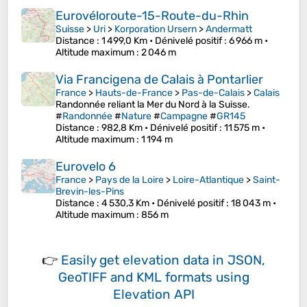
Eurovéloroute-15-Route-du-Rhin
Suisse
>
Uri
>
Korporation Ursern
>
Andermatt
Distance
: 1 499,0 Km •
Dénivelé positif
: 6 966 m •
Altitude maximum
: 2 046 m
Via Francigena de Calais à Pontarlier
France
>
Hauts-de-France
>
Pas-de-Calais
>
Calais
Randonnée reliant la Mer du Nord à la Suisse.
#
Randonnée
#
Nature
#
Campagne
#
GR145
Distance
: 982,8 Km •
Dénivelé positif
: 11 575 m •
Altitude maximum
: 1 194 m
Eurovelo 6
France
>
Pays de la Loire
>
Loire-Atlantique
>
Saint-
Brevin-les-Pins
Distance
: 4 530,3 Km •
Dénivelé positif
: 18 043 m •
Altitude maximum
: 856 m
👉
Easily
get elevation data in JSON,
GeoTIFF and KML formats
using
Elevation API