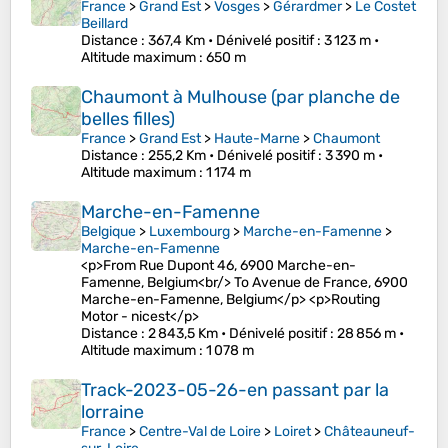
France
>
Grand Est
>
Vosges
>
Gérardmer
>
Le Costet
Beillard
Distance
: 367,4 Km •
Dénivelé positif
: 3 123 m •
Altitude maximum
: 650 m
Chaumont à Mulhouse (par planche de
belles filles)
France
>
Grand Est
>
Haute-Marne
>
Chaumont
Distance
: 255,2 Km •
Dénivelé positif
: 3 390 m •
Altitude maximum
: 1 174 m
Marche-en-Famenne
Belgique
>
Luxembourg
>
Marche-en-Famenne
>
Marche-en-Famenne
<p>From Rue Dupont 46, 6900 Marche-en-
Famenne, Belgium<br/> To Avenue de France, 6900
Marche-en-Famenne, Belgium</p> <p>Routing
Motor - nicest</p>
Distance
: 2 843,5 Km •
Dénivelé positif
: 28 856 m •
Altitude maximum
: 1 078 m
Track-2023-05-26-en passant par la
lorraine
France
>
Centre-Val de Loire
>
Loiret
>
Châteauneuf-