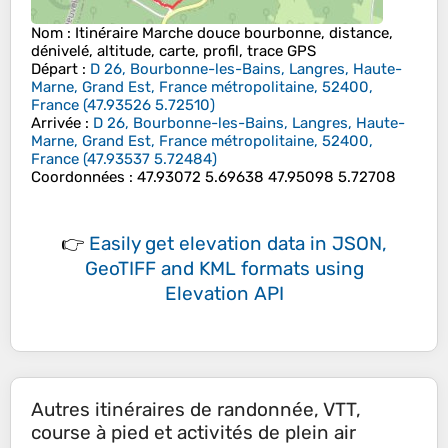
Nom
: Itinéraire Marche douce bourbonne, distance,
dénivelé, altitude, carte, profil, trace GPS
Départ
:
D 26, Bourbonne-les-Bains, Langres, Haute-
Marne, Grand Est, France métropolitaine, 52400,
France
(
47.93526
5.72510
)
Arrivée
:
D 26, Bourbonne-les-Bains, Langres, Haute-
Marne, Grand Est, France métropolitaine, 52400,
France
(
47.93537
5.72484
)
Coordonnées
:
47.93072 5.69638 47.95098 5.72708
👉
Easily
get elevation data in JSON,
GeoTIFF and KML formats
using
Elevation API
Autres itinéraires de randonnée, VTT,
course à pied et activités de plein air