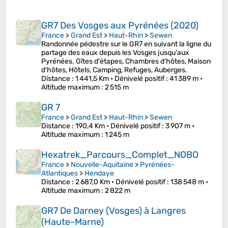
GR7 Des Vosges aux Pyrénées (2020)
France
>
Grand Est
>
Haut-Rhin
>
Sewen
Randonnée pédestre sur le GR7 en suivant la ligne du
partage des eaux depuis les Vosges jusqu'aux
Pyrénées. Gîtes d'étapes, Chambres d'hôtes, Maison
d'hôtes, Hôtels, Camping, Refuges, Auberges.
Distance
: 1 441,5 Km •
Dénivelé positif
: 41 389 m •
Altitude maximum
: 2 515 m
GR 7
France
>
Grand Est
>
Haut-Rhin
>
Sewen
Distance
: 190,4 Km •
Dénivelé positif
: 3 907 m •
Altitude maximum
: 1 245 m
Hexatrek_Parcours_Complet_NOBO
France
>
Nouvelle-Aquitaine
>
Pyrénées-
Atlantiques
>
Hendaye
Distance
: 2 687,0 Km •
Dénivelé positif
: 138 548 m •
Altitude maximum
: 2 822 m
GR7 De Darney (Vosges) à Langres
(Haute-Marne)