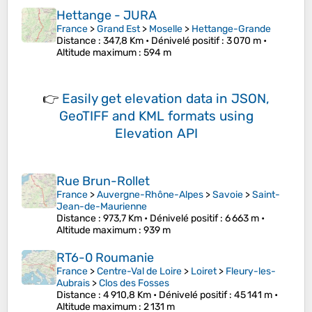
Hettange - JURA
France
>
Grand Est
>
Moselle
>
Hettange-Grande
Distance
: 347,8 Km •
Dénivelé positif
: 3 070 m •
Altitude maximum
: 594 m
👉
Easily
get elevation data in JSON,
GeoTIFF and KML formats
using
Elevation API
Rue Brun-Rollet
France
>
Auvergne-Rhône-Alpes
>
Savoie
>
Saint-
Jean-de-Maurienne
Distance
: 973,7 Km •
Dénivelé positif
: 6 663 m •
Altitude maximum
: 939 m
RT6-0 Roumanie
France
>
Centre-Val de Loire
>
Loiret
>
Fleury-les-
Aubrais
>
Clos des Fosses
Distance
: 4 910,8 Km •
Dénivelé positif
: 45 141 m •
Altitude maximum
: 2 131 m